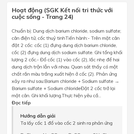
Hoạt động (SGK Kết nối tri thức với
cuộc sống - Trang 24)
Chuẩn bị: Dung dịch barium chloride, sodium sulfate;
cân điện tử, cốc thuỷ tinhTiến hành:- Trên mặt cân
đặt 2 cốc: cốc (1) đựng dung dịch barium chloride,
cốc (2) đựng dung dịch sodium sulfate. Ghi tổng khối
lượng 2 cốc.- Đổ cốc (1) vào cốc (2), lắc nhẹ để hai
dung dịch trộn lẫn với nhau. Quan sát thấy có một
chất rắn màu trắng xuất hiện ở cốc (2). Phản ứng
xảy ra như sau:Barium chloride + Sodium sulfate →
Barium sulfate + Sodium chlorideĐặt 2 cốc trở lại
mặt cân. Ghi khối lượng.Thực hiện yêu cầ...
Đọc tiếp
Hướng dẫn giải
Ta lấy cốc 1 đổ vào cốc 2 sinh ra phản ứng