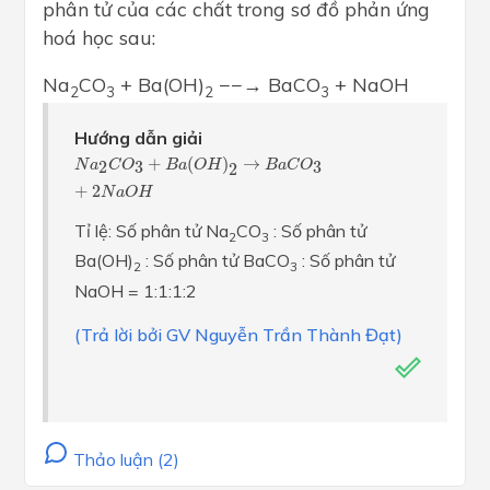
phân tử của các chất trong sơ đồ phản ứng
hoá học sau:
Na
CO
+ Ba(OH)
−−→ BaCO
+ NaOH
2
3
2
3
Hướng dẫn giải
N
a
2
C
O
3
+
B
a
(
O
H
)
2
→
B
a
C
O
3
+
2
N
a
O
H
+
(
)
→
2
3
3
N
a
C
O
B
a
O
H
B
a
C
O
2
+
2
N
a
O
H
Tỉ lệ: Số phân tử Na
CO
: Số phân tử
2
3
Ba(OH)
: Số phân tử BaCO
: Số phân tử
2
3
NaOH = 1:1:1:2
(Trả lời bởi GV Nguyễn Trần Thành Đạt)
Thảo luận (2)