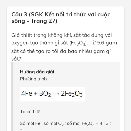
Câu 3 (SGK Kết nối tri thức với cuộc
sống - Trang 27)
Giả thiết trong không khí, sắt tác dụng với
oxygen tạo thành gỉ sắt (Fe
O
). Từ 5,6 gam
2
3
sắt có thể tạo ra tối đa bao nhiêu gam gỉ
sắt?
Hướng dẫn giải
Phương trình:
Ta có tỉ lệ:
Số mol Fe : số mol O
: số mol Fe
O
= 4 : 3 :
2
2
3