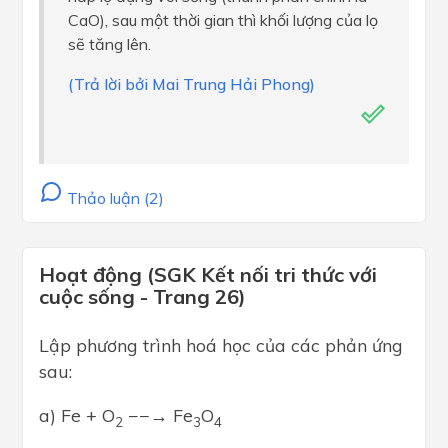
CaO), sau một thời gian thì khối lượng của lọ
sẽ tăng lên.
(Trả lời bởi Mai Trung Hải Phong)
Thảo luận (2)
Hoạt động (SGK Kết nối tri thức với
cuộc sống - Trang 26)
Lập phương trình hoá học của các phản ứng
sau:
a) Fe + O
−−→ Fe
O
2
3
4