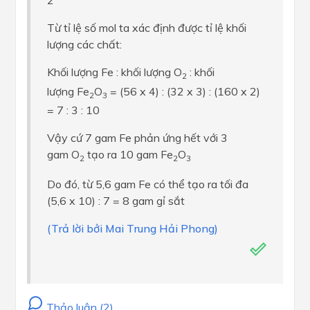
2
Từ tỉ lệ số mol ta xác định được tỉ lệ khối
lượng các chất:
Khối lượng Fe : khối lượng O
: khối
2
lượng Fe
O
= (56 x 4) : (32 x 3) : (160 x 2)
2
3
= 7 : 3 : 10
Vậy cứ 7 gam Fe phản ứng hết với 3
gam O
tạo ra 10 gam Fe
O
2
2
3
Do đó, từ 5,6 gam Fe có thể tạo ra tối đa
(5,6 x 10) : 7 = 8 gam gỉ sắt
(Trả lời bởi Mai Trung Hải Phong)
Thảo luận (2)