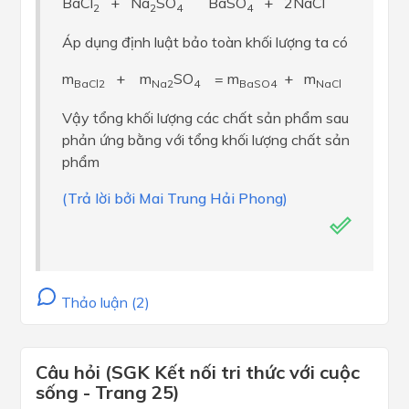
BaCl
+ Na
SO
BaSO
+ 2NaCl
2
2
4
4
Áp dụng định luật bảo toàn khối lượng ta có
m
+ m
SO
= m
+ m
BaCl
2
Na
2
4
BaSO
4
NaCl
Vậy tổng khối lượng các chất sản phẩm sau
phản ứng bằng với tổng khối lượng chất sản
phẩm
(Trả lời bởi Mai Trung Hải Phong)
Thảo luận (2)
Câu hỏi (SGK Kết nối tri thức với cuộc
sống - Trang 25)