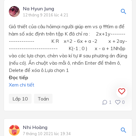
Na Hyun Jung
12 tháng 9 2016 lúc 4:21
Giả thiết của câu hỏimọi người giúp em vs ạ !!!!tìm a để
hàm số xác định trên tập K đã chỉ ra : 2x+1y-------
------------ K R x^2 - 6x + a -2 x + 2ay-
----------------------- K(-1 ; 0 ) x - a + 1Nhập
vào các lựa chọn, chèn vào kí tự # sau phương án đúng
(nếu có). Ấn chuột vào mỗi ô, nhấn Enter để thêm ô,
Delete để xóa ô.Lựa chọn 1
Đọc tiếp
Xem chi tiết
Lớp 10
Toán
1
0
Nhi Hoàng
7 tháng 10 2021 lúc 19:34