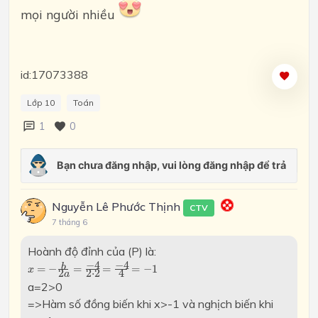
mọi người nhiều
id:17073388
Lớp 10
Toán
1
0
Nguyễn Lê Phước Thịnh
CTV
7 tháng 6
Hoành độ đỉnh của (P) là:
x
=
−
b
2
a
=
−
4
2
⋅
2
=
−
4
4
=
−
1
−
4
−
4
b
=
−
=
=
=
−
1
x
2
⋅
2
2
4
a
a=2>0
=>Hàm số đồng biến khi x>-1 và nghịch biến khi