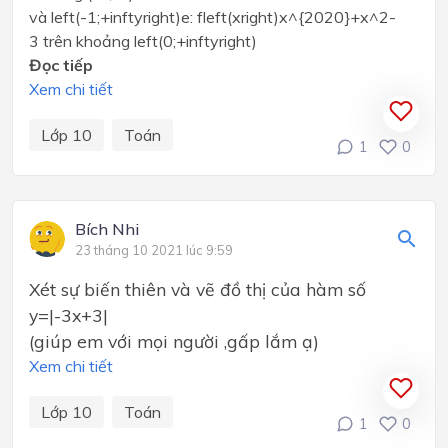
và left(-1;+inftyright)e: fleft(xright)x^{2020}+x^2-
3 trên khoảng left(0;+inftyright)
Đọc tiếp
Xem chi tiết
Lớp 10
Toán
1
0
Bích Nhi
23 tháng 10 2021 lúc 9:59
Xét sự biến thiên và vẽ đồ thị của hàm số
y=|-3x+3|
(giúp em với mọi người ,gấp lắm ạ)
Xem chi tiết
Lớp 10
Toán
1
0