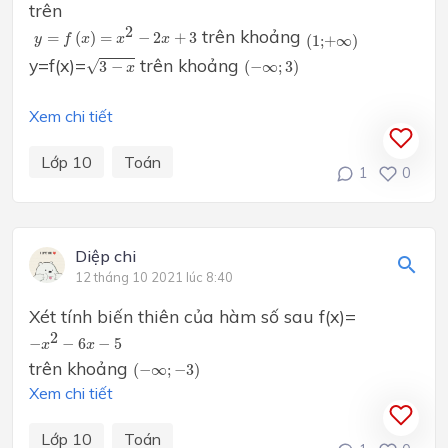
trên
y
=
f
(
x
)
=
x
2
−
2
x
+
3
2
(
1
;
+
∞
)
trên khoảng
=
(
)
=
−
2
+
3
y
f
x
x
x
(
1
;
+
∞
)
3
−
x
(
−
∞
;
3
)
y=f(x)=
trên khoảng
√
3
−
(
−
∞
;
3
)
x
Xem chi tiết
Lớp 10
Toán
1
0
Diệp chi
12 tháng 10 2021 lúc 8:40
Xét tính biến thiên của hàm số sau f(x)=
−
x
2
−
6
x
−
5
2
−
−
6
−
5
x
x
(
−
∞
;
−
3
)
trên khoảng
(
−
∞
;
−
3
)
Xem chi tiết
Lớp 10
Toán