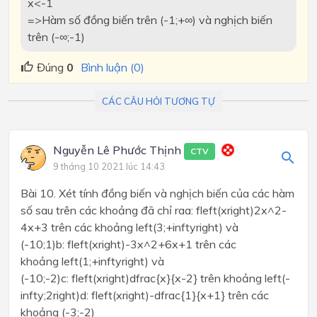
x<-1
=>Hàm số đồng biến trên (-1;+∞) và nghịch biến
trên (-∞;-1)
Đúng
0
Bình luận (0)
CÁC CÂU HỎI TƯƠNG TỰ
Nguyễn Lê Phước Thịnh
CTV
9 tháng 10 2021 lúc 14:43
Bài 10. Xét tính đồng biến và nghịch biến của các hàm
số sau trên các khoảng đã chỉ raa: fleft(xright)2x^2-
4x+3 trên các khoảng left(3;+inftyright) và
(-10;1)b: fleft(xright)-3x^2+6x+1 trên các
khoảng left(1;+inftyright) và
(-10;-2)c: fleft(xright)dfrac{x}{x-2} trên khoảng left(-
infty;2right)d: fleft(xright)-dfrac{1}{x+1} trên các
khoảng (-3;-2)