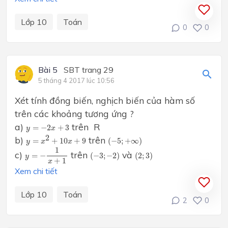
Lớp 10
Toán
0
0
Bài 5
SBT trang 29
5 tháng 4 2017 lúc 10:56
Xét tính đồng biến, nghịch biến của hàm số
trên các khoảng tương ứng ?
y
=
−
2
x
+
3
a)
trên R
=
−
2
+
3
y
x
y
=
x
2
+
10
x
+
9
(
−
5
;
+
∞
)
2
b)
trên
=
+
10
+
9
(
−
5
;
+
∞
)
y
x
x
y
=
−
1
x
+
1
1
(
−
3
;
−
2
)
(
2
;
3
)
c)
trên
và
=
−
(
−
3
;
−
2
)
(
2
;
3
)
y
+
1
x
Xem chi tiết
Lớp 10
Toán
2
0