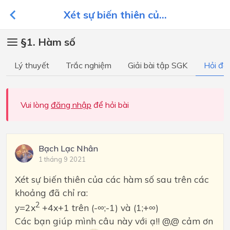
Xét sự biến thiên củ...
§1. Hàm số
Lý thuyết
Trắc nghiệm
Giải bài tập SGK
Hỏi đá
Vui lòng
đăng nhập
để hỏi bài
Bạch Lạc Nhân
1 tháng 9 2021
Xét sự biến thiên của các hàm số sau trên các
khoảng đã chỉ ra:
2
y=2x
+4x+1 trên (-∞;-1) và (1;+∞)
Các bạn giúp mình câu này với ạ!! @,@ cảm ơn