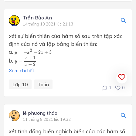
Trần Bảo An
14 tháng 10 2021 lúc 21:13
xét sự biến thiên của hàm số sau trên tập xác
định của nó và lập bảng biến thiên:
y
=
−
x
2
−
2
x
+
3
2
a,
=
−
−
2
+
3
y
x
x
y
=
x
+
1
x
−
2
+
1
x
b,
=
y
−
2
x
Xem chi tiết
Lớp 10
Toán
1
0
lê phương thảo
11 tháng 8 2021 lúc 19:32
xét tính đồng biến nghịch biến của các hàm số