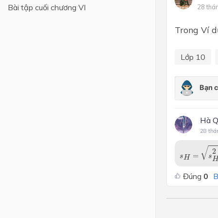
Bài tập cuối chương VI
28 thá
Lớp 4
Trong Ví d
Lớp 3
Lớp 2
Lớp 10
Lớp 1
Hà Q
28 thá
s
H
=
s
H
2
=
√
2
=
s
s
H
Đúng
0
B