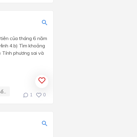
 tiên của tháng 6 năm
Hình 4.b) Tìm khoảng
) Tính phương sai và
...
1
0