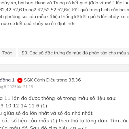
nhảy xa, hai bạn Hùng và Trung có kết quả (đơn vị: mét) lần lư
62,42,52,6Trung2,42,52,52,52,6a) Kết quả trung bình của hai
h phương sai của mẫu số liệu thống kê kết quả 5 lần nhảy xa 
 nào có kết quả nhảy xa ổn định hơn.
Toán
$3. Các số đặc trưng đo mức độ phân tán cho mẫu số
động 1
SGK Cánh Diều trang 35,36
ng 9 2023 lúc 21:15
a 11 lần đo được thống kê trong mẫu số liệu sau:
 9 10 12 14 11 6 (1)
u giữa số đo lớn nhất và số đo nhỏ nhất.
 các số liệu của mẫu (1) theo thứ tự tăng dần. Tìm các
Q
3
−
Q
1
 của mẫu đó. Sau đó, tìm hiệu
−
Q
Q