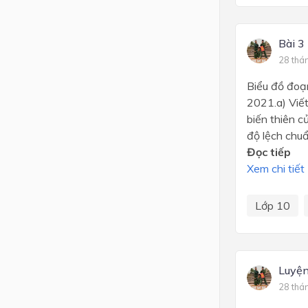
Bài 3
28 thá
Biểu đồ đoạ
2021.a) Viết
biến thiên c
độ lệch chuẩ
Đọc tiếp
Xem chi tiết
Lớp 10
Luyện
28 thá