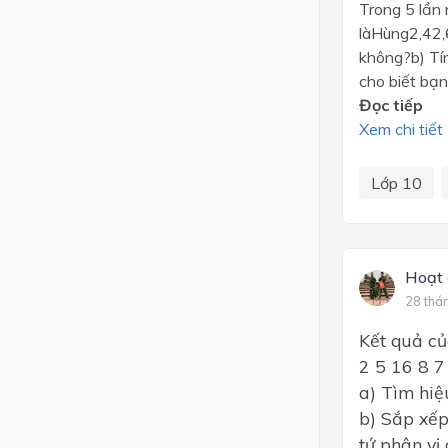
Trong 5 lần 
làHùng2,42,
không?b) Tín
cho biết bạn
Đọc tiếp
Xem chi tiết
Lớp 10
Hoạt 
28 thá
Kết quả củ
2 5 16 8 7
a) Tìm hiệ
b) Sắp xếp
tứ phân vị