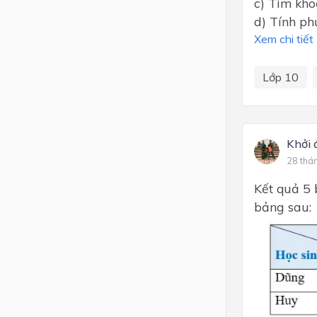
c) Tìm kho
d) Tính ph
Xem chi tiết
Lớp 10
Khởi 
28 thá
Kết quả 5 
bảng sau: