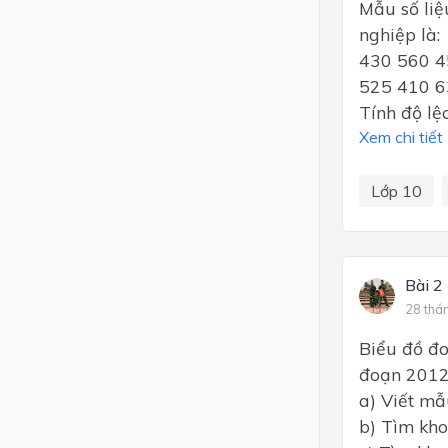
Mẫu số liệ
nghiệp là:
430 560 4
525 410 6
Tính độ lệ
Xem chi tiết
Lớp 10
Bài 2
28 thá
Biểu đồ đo
đoạn 2012
a) Viết mẫ
b) Tìm kho