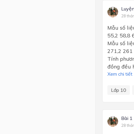
Luyện
28 thá
Mẫu số liệu
55,2 58,8 
Mẫu số liệu
271,2 261
Tính phươn
đồng đều 
Xem chi tiết
Lớp 10
Bài 1
28 thá