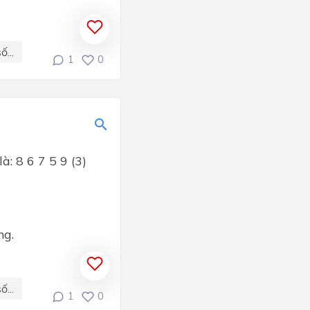
...
1
0
: 8 6 7 5 9 (3)
ng.
...
1
0