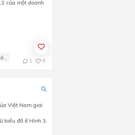
g 12 của một doanh
...
1
0
của Việt Nam giai
ừ biểu đồ ở Hình 3.