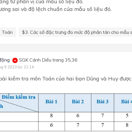
ảng tứ phân vị của mẫu số liệu đó.
ương sai và độ lệch chuẩn của mẫu số liệu đó.
Toán
$3. Các số đặc trưng đo mức độ phân tán cho mẫu số
động
SGK Cánh Diều trang 35,36
ng 9 2023 lúc 21:14
bài kiểm tra môn Toán của hai bạn Dũng và Huy được 