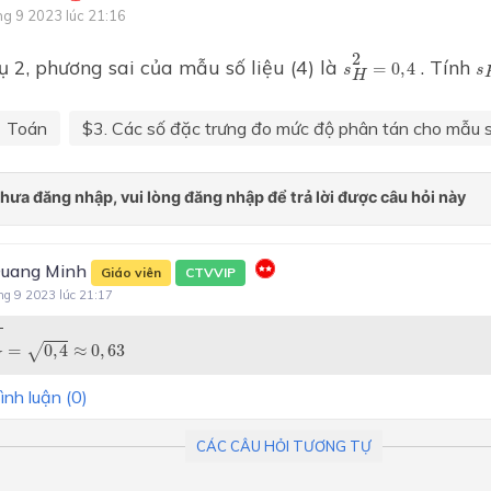
hệ bất phương trình bậc nhấ
ng 9 2023 lúc 21:16
ẩn
s
s
H
2
=
0
,
4
2
ụ 2, phương sai của mẫu số liệu (4) là
. Tính
Chương II: Bất phương trình
=
0
,
4
s
s
H
hệ bất phương trình bậc nhấ
ẩn
Toán
$3. Các số đặc trưng đo mức độ phân tán cho mẫu số
Chương 2: HÀM SỐ BẬC 
VÀ BẬC HAI
Chương III: Hàm số và đồ th
Chương III: Hệ thức lượng tr
uang Minh
Giáo viên
CTVVIP
tam giác
ng 9 2023 lúc 21:17
Chương III: Hàm số bậc hai 
0
,
4
≈
0
,
63
thị
√
=
0
,
4
≈
0
,
63
H
Chương 3: PHƯƠNG TRÌNH
ình luận (
0
)
PHƯƠNG TRÌNH
Chương IV: Hệ thức lượng t
CÁC CÂU HỎI TƯƠNG TỰ
tam giác. Vectơ