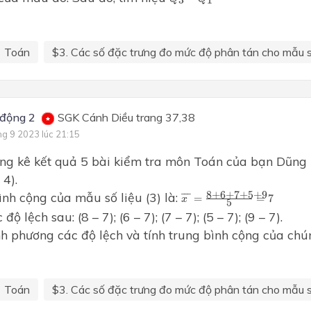
3
1
Toán
$3. Các số đặc trưng đo mức độ phân tán cho mẫu số
động 2
SGK Cánh Diều trang 37,38
ng 9 2023 lúc 21:15
ống kê kết quả 5 bài kiểm tra môn Toán của bạn Dũng là
4).
x
¯
=
8
+
6
+
7
+
5
+
9
5
=
7
8
+
6
+
7
+
5
+
9
ình cộng của mẫu số liệu (3) là:
¯
¯
¯
=
=
7
x
5
độ lệch sau: (8 – 7); (6 – 7); (7 – 7); (5 – 7); (9 – 7).
nh phương các độ lệch và tính trung bình cộng của chú
Toán
$3. Các số đặc trưng đo mức độ phân tán cho mẫu số