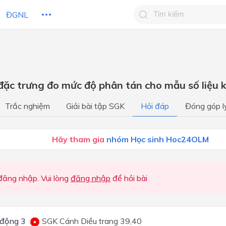
ĐGNL
Tìm kiếm câu trả lờ
Tìm kiếm câu trả lời c
 HỌC
CHỦ ĐỀ / CHƯƠNG
bạn
 đặc trưng đo mức độ phân tán cho mẫu số liệ
Chương I: Mệnh đề Toán họ
Trắc nghiệm
Giải bài tập SGK
Hỏi đáp
Đóng góp l
Tập hợp
Chương I: Mệnh đề và Tập 
Hãy tham gia
nhóm Học sinh Hoc24OLM
Chương I: Mệnh đề và tập 
Chương 1: MỆNH ĐỀ, TẬP
ăng nhập. Vui lòng
đăng nhập
để hỏi bài
Chương II: Bất phương trình
hệ bất phương trình bậc nhấ
ẩn
Chương II: Bất phương trình
động 3
SGK Cánh Diều trang 39,40