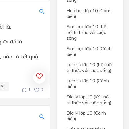
sống)
Hoá học lớp 10 (Cánh
rong
diều)
i là:
Sinh học lớp 10 (Kết
C,
nối tri thức với cuộc
sống)
ười đó là:
Sinh học lớp 10 (Cánh
diều)
g của
y nào có kết quả
óm
Lịch sử lớp 10 (Kết nối
tri thức với cuộc sống)
Lịch sử lớp 10 (Cánh
diều)
...
1
0
Địa lý lớp 10 (Kết nối
tri thức với cuộc sống)
Địa lý lớp 10 (Cánh
diều)