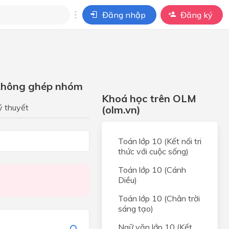
Đăng nhập
Đăng ký
i
ho câu hỏi của
BÀI HỌC
u không ghép nhóm
Khoá học trên OLM
c.
ý thuyết
(olm.vn)
hợp
Toán lớp 10 (Kết nối tri
hợp
thức với cuộc sống)
 HỢP
Toán lớp 10 (Cánh
Diều)
 và
t hai
Toán lớp 10 (Chân trời
sáng tạo)
 và
Ngữ văn lớp 10 (Kết