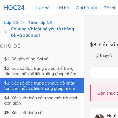
HOC24
Học bài
Hỏi bài
Giải bài tập
Đề thi
Lớp 10
Toán lớp 10
Chương VI: Một số yếu tố thống
kê và xác suất
LỚP HỌC
MÔN
$3. Các số
CHỦ ĐỀ
Lớp 12
Lý thuyết
$1. Số gần đúng. Sai số
Lớp 11
$2. Các số đặc trưng đo xu thế trung
Lớp 10
tâm cho mẫu số liệu không ghép nhóm
Lớp 9
$3. Các số đặc trưng đo mức độ phân
tán cho mẫu số liệu không ghép nhóm
Lớp 8
Bạn chưa đ
$4. Xác suất biến cố trong một trò chơi
Lớp 7
đơn giản
Lớp 6
$5. Xác suất biến cố
Hoạt 
Lớp 5