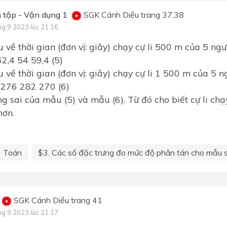
Chương IV: Vectơ
 tập - Vận dụng 1
SGK Cánh Diều trang 37,38
Chương IV: Hệ thức lượng t
ng 9 2023 lúc 21:16
tam giác
 về thời gian (đơn vị: giây) chạy cự li 500 m của 5 ngườ
Chương 4: BẤT ĐẲNG THỨ
62,4 54 59,4 (5)
BẤT PHƯƠNG TRÌNH
 về thời gian (đơn vị: giây) chạy cự li 1 500 m của 5 ng
Chương V: Đại số tổ hợp
 276 282 270 (6)
Chương V: Các số đặc trưn
g sai của mẫu (5) và mẫu (6). Từ đó cho biết cự li chạ
mẫu số liệu không ghép nh
hơn.
Chương V: Vectơ
Chương 5: THỐNG KÊ
Toán
$3. Các số đặc trưng đo mức độ phân tán cho mẫu số
SGK Cánh Diều trang 41
ng 9 2023 lúc 21:17