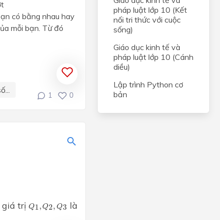
Giáo dục kinh tế và
ợt
pháp luật lớp 10 (Kết
 bạn có bằng nhau hay
nối tri thức với cuộc
của mỗi bạn. Từ đó
sống)
Giáo dục kinh tế và
pháp luật lớp 10 (Cánh
diều)
Lập trình Python cơ
...
bản
1
0
Q
1
,
Q
2
,
Q
3
 giá trị
là
,
,
1
2
3
Q
Q
Q