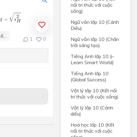
t hai
nối tri thức với cuộc
sống)
H
=
s
H
2
√
2
 và
=
s
H
Ngữ văn lớp 10 (Cánh
H
t hai
Diều)
...
Ngữ văn lớp 10 (Chân
1
0
NHẤT
trời sáng tạo)
Tiếng Anh lớp 10 (i-
ị
Learn Smart World)
ong
Tiếng Anh lớp 10
(Global Success)
và đồ
Vật lý lớp 10 (Kết nối
tri thức với cuộc sống)
, HỆ
Vật lý lớp 10 (Cánh
diều)
rong
Hoá học lớp 10 (Kết
nối tri thức với cuộc