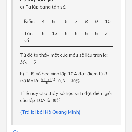
a) Ta lập bảng tần số:
Điểm
4
5
6
7
8
9
10
Tần
5
13
5
5
5
5
2
số
Từ đó ta thấy mốt của mẫu số liệu trên là:
M
o
=
5
=
5
M
o
b) Tỉ lệ số học sinh lớp 10A đạt điểm từ 8
5
+
5
+
2
40
=
0
,
3
=
30
%
5
+
5
+
2
trở lên
là:
=
0
,
3
=
30
%
40
Tỉ lệ này cho thấy số học sinh đạt điểm giỏi
30
%
của lớp 10A là
30
%
(Trả lời bởi Hà Quang Minh)