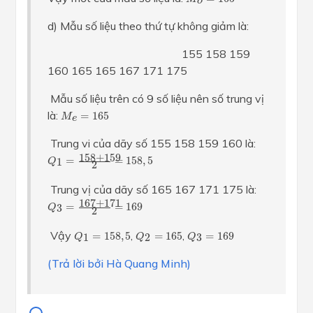
o
d) Mẫu số liệu theo thứ tự không giảm là:
155 158 159
160 165 165 167 171 175
Mẫu số liệu trên có 9 số liệu nên số trung vị
M
e
=
165
là:
=
165
M
e
Trung vi của dãy số 155 158 159 160 là:
Q
1
=
158
+
159
2
=
158
,
5
158
+
159
=
=
158
,
5
1
Q
2
Trung vị của dãy số 165 167 171 175 là:
Q
3
=
167
+
171
2
=
169
167
+
171
=
=
169
3
Q
2
Q
1
=
158
,
5
Q
2
=
165
Q
3
=
169
Vậy
,
,
=
158
,
5
=
165
=
169
1
2
3
Q
Q
Q
(Trả lời bởi Hà Quang Minh)