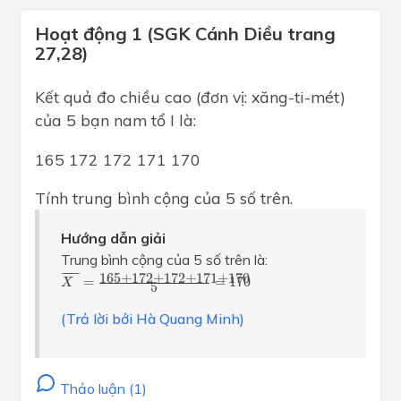
Hoạt động 1 (SGK Cánh Diều trang
27,28)
Kết quả đo chiều cao (đơn vị: xăng-ti-mét)
của 5 bạn nam tổ I là:
165 172 172 171 170
Tính trung bình cộng của 5 số trên.
Hướng dẫn giải
Trung bình cộng của 5 số trên là:
X
¯
=
165
+
172
+
172
+
171
+
170
5
=
170
¯
¯¯¯
¯
165
+
172
+
172
+
171
+
170
=
=
170
X
5
(Trả lời bởi Hà Quang Minh)
Thảo luận (1)