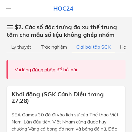
HOC24
$2. Các số đặc trưng đo xu thế trung
tâm cho mẫu số liệu không ghép nhóm
Lý thuyết
Trắc nghiệm
Giải bài tập SGK
Hỏi đ
Vui lòng
đăng nhập
để hỏi bài
Khởi động (SGK Cánh Diều trang
27,28)
SEA Games 30 đã đi vào lịch sử của Thể thao Việt
Nam. Lần đầu tiên, Việt Nham cùng được huy
chương Vàng cả bóng đá nam và bóng đá nữ. Đặc