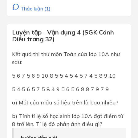
Thảo luận (1)
Luyện tập - Vận dụng 4 (SGK Cánh
Diều trang 32)
Kết quả thi thử môn Toán của lớp 10A như
sau:
5 6 7 5 6 9 10 8 5 5 4 5 4 5 7 4 5 8 9 10
5 4 5 6 5 7 5 8 4 9 5 6 5 6 8 8 7 9 7 9
a) Mốt của mẫu số liệu trên là bao nhiêu?
b) Tính tỉ lệ số học sinh lớp 10A đạt điểm từ
8 trở lên. Tỉ lệ đó phản ánh điều gì?
Hướng dẫn giải