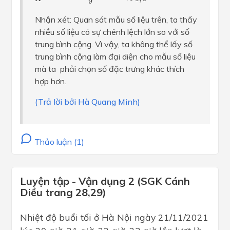
9
Nhận xét: Quan sát mẫu số liệu trên, ta thấy
nhiều số liệu có sự chênh lệch lớn so với số
trung bình cộng. Vì vậy, ta không thể lấy số
trung bình cộng làm đại diện cho mẫu số liệu
mà ta phải chọn số đặc trưng khác thích
hợp hơn.
(Trả lời bởi Hà Quang Minh)
Thảo luận (1)
Luyện tập - Vận dụng 2 (SGK Cánh
Diều trang 28,29)
Nhiệt độ buổi tối ở Hà Nội ngày 21/11/2021