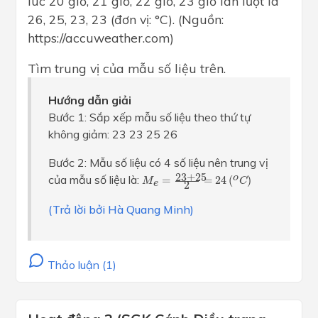
lúc 20 giờ, 21 giờ, 22 giờ, 23 giờ lần lượt là
26, 25, 23, 23 (đơn vị: °C). (Nguồn:
https://accuweather.com)
Tìm trung vị của mẫu số liệu trên.
Hướng dẫn giải
Bước 1: Sắp xếp mẫu số liệu theo thứ tự
không giảm: 23 23 25 26
Bước 2: Mẫu số liệu có 4 số liệu nên trung vị
M
e
=
23
+
25
2
=
24
(
o
C
)
23
+
25
o
của mẫu số liệu là:
=
=
24
(
)
M
C
e
2
(Trả lời bởi Hà Quang Minh)
Thảo luận (1)