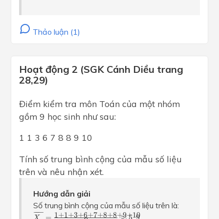
Thảo luận (1)
Hoạt động 2 (SGK Cánh Diều trang
28,29)
Điểm kiểm tra môn Toán của một nhóm
gồm 9 học sinh như sau:
1 1 3 6 7 8 8 9 10
Tính số trung bình cộng của mẫu số liệu
trên và nêu nhận xét.
Hướng dẫn giải
Số trung bình cộng của mẫu số liệu trên là:
X
¯
=
1
+
1
+
3
+
6
+
7
+
8
+
8
+
9
+
10
9
≈
5
,
9
¯
¯¯¯
¯
1
+
1
+
3
+
6
+
7
+
8
+
8
+
9
+
10
=
≈
5
,
9
X