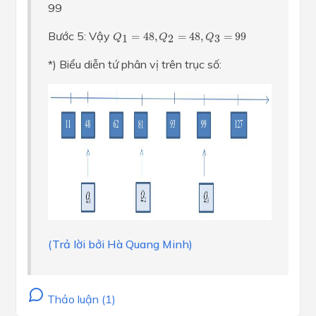
99
Q
1
=
48
,
Q
2
=
48
,
Q
3
=
99
Bước 5: Vậy
=
48
,
=
48
,
=
99
1
2
3
Q
Q
Q
*) Biểu diễn tứ phân vị trên trục số:
(Trả lời bởi Hà Quang Minh)
Thảo luận (1)