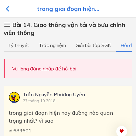
trong giai đoạn hiện...
Bài 14. Giao thông vận tải và bưu chính
viễn thông
Lý thuyết
Trắc nghiệm
Giải bài tập SGK
Hỏi đá
Vui lòng
đăng nhập
để hỏi bài
Trần Nguyễn Phương Uyên
27 tháng 10 2018
trong giai đoạn hiện nay đường nào quan
trọng nhất? vì sao
id:683601