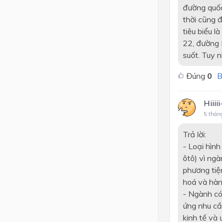
đường quốc
thời cũng 
tiêu biểu l
22, đường 
suốt. Tuy 
Đúng
0
B
Hiiiii
5 thán
Trả lời:
- Loại hìn
ôtô) vì ngà
phương tiệ
hoá và hàn
- Ngành có
ứng nhu cầ
kinh tế và 