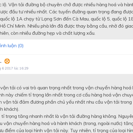
 lộ. Vận tải đường bộ chuyên chở được nhiều hàng hoá và hàn
được đầu tư nhiều nhất. Các tuyến đường quan trọng đang được
à quốc lộ 1A chạy từ Lạng Sơn đến Cà Mau, quốc lộ 5, quốc lộ 18,
Hồ Chí Minh. Nhiều phà lớn đã được thay bằng cầu, nhờ đó gia
nhiên, còn nhiều đường hẹp và chất lượng xấu.
ình luận (
0
)
~
g 6 2017 lúc 16:29
h vận tải có vai trò quan trọng nhất trong vận chuyển hàng hoá
nh này chiếm tỉ trọng lớn nhất trong cơ cấu hàng hoá vận chuyể
n vận tải đảm đương phần chủ yếu nhất nhu cầu vận tải trong
h khách).
 tỉ trọng tăng nhanh nhất là vận tải đường hàng không. Nguyê
u vận chuyển hàng hoá và hành khách (trong, ngoài nước) tăn
ưu điểm của loại hình vận tải này. Tuy nhiên, tỉ trọng của loại h