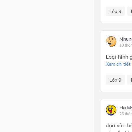
Lớp 9
Nhun
19 thá
Loại hình 
Xem chi tiết
Lớp 9
Ha M
26 thá
dựa vào bả