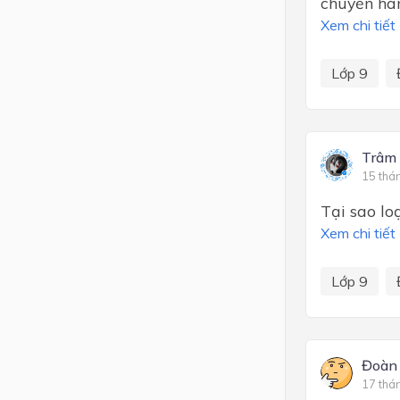
chuyển hàn
Xem chi tiết
Lớp 9
Trâm
15 thá
Tại sao lo
Xem chi tiết
Lớp 9
Đoàn
17 thá