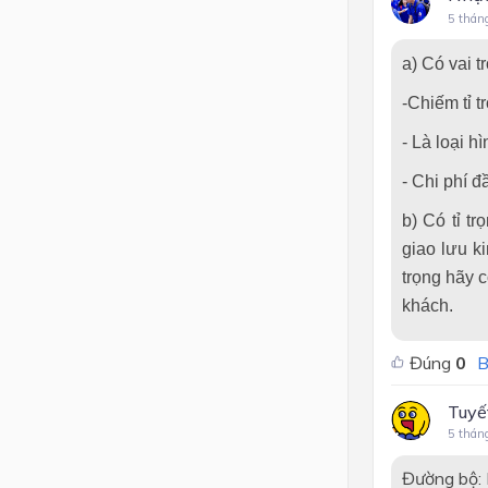
5 thán
a) Có vai t
-Chiếm tỉ 
- Là loại h
- Chi phí đ
b) Có tỉ t
giao lưu k
trọng hãy 
khách.
Đúng
0
B
Tuyế
5 thán
Đường bộ: 