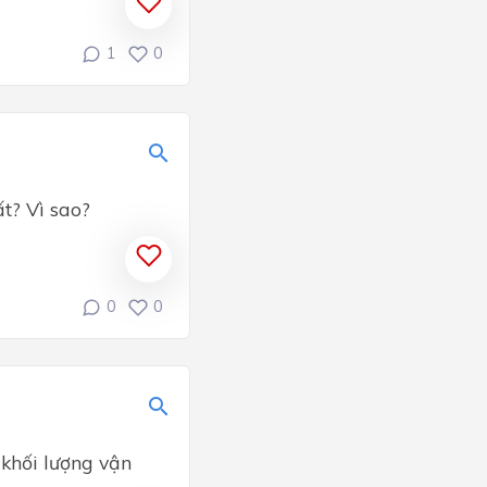
1
0
t? Vì sao?
0
0
 khối lượng vận