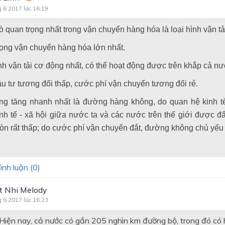
g 6 2017 lúc 16:19
rò quan trọng nhất trong vận chuyển hàng hóa là loại hình vận tả
trọng vận chuyển hàng hóa lớn nhất.
ình vận tải cơ động nhất, có thể hoạt động được trên khắp cả nư
ầu tư tương đối thấp, cước phí vận chuyển tương đối rẻ.
rọng tăng nhanh nhất là đường hàng không, do quan hệ kinh t
inh tế - xã hội giữa nước ta và các nước trên thế giới được đ
còn rất thấp; do cước phí vận chuyển đắt, đường không chủ yếu
ình luận (
0
)
t Nhi Melody
g 6 2017 lúc 16:23
Hiện nay, cả nước có gần 205 nghìn km đường bộ, trong đó có