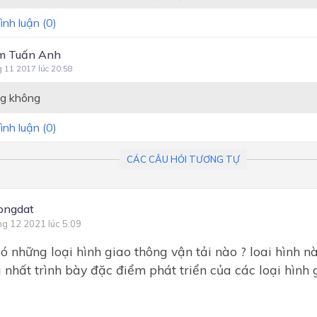
ình luận (
0
)
m Tuấn Anh
g 11 2017 lúc 20:58
g không
ình luận (
0
)
CÁC CÂU HỎI TƯƠNG TỰ
ongdat
ng 12 2021 lúc 5:09
có những loại hình giao thông vận tải nào ? loai hình n
 nhất trình bày đặc điểm phát triển của các loại hình 