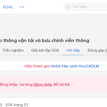
ĐGNL
Tìm kiếm câu trả lờ
Tìm kiếm câu trả lời c
 HỌC
CHỦ ĐỀ / CHƯƠNG
bạn
o thông vận tải và bưu chính viễn thông
Địa lý dân cư
Trắc nghiệm
Giải bài tập SGK
Hỏi đáp
Đóng góp l
Địa lý kinh tế
Sư phân hóa lãnh thổ
Hãy tham gia
nhóm Học sinh Hoc24OLM
ăng nhập. Vui lòng
đăng nhập
để hỏi bài
C1
SGK trang 51