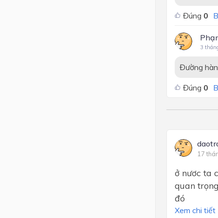
Đúng
0
B
Phạ
3 thán
Đường hàn
Đúng
0
B
daotr
17 thá
ở nươc ta 
quan trọng
đó
Xem chi tiết