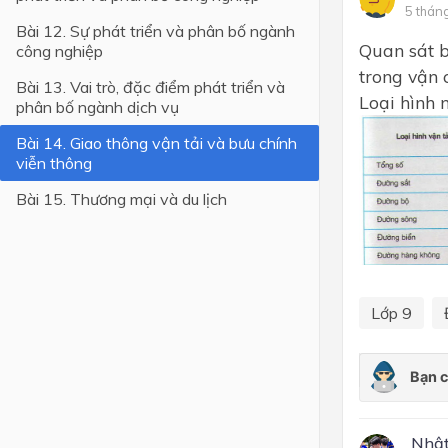
5 thán
Bài 12. Sự phát triển và phân bố ngành
Lớp 4
Quan sát b
công nghiệp
Lớp 3
trong vận 
Bài 13. Vai trò, đặc điểm phát triển và
Loại hình 
phân bố ngành dịch vụ
Lớp 2
Bài 14. Giao thông vận tải và bưu chính
Lớp 1
viễn thông
Bài 15. Thương mại và du lịch
Lớp 9
Nhật