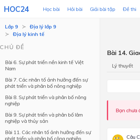
HOC24
Học bài
Hỏi bài
Giải bài tập
Đề thi
Lớp 9
Địa lý lớp 9
Địa lý kinh tế
LỚP HỌC
MÔN
CHỦ ĐỀ
Bài 14. Gia
Lớp 12
Bài 6. Sự phát triển nền kinh tế Việt
Lý thuyết
Nam
Lớp 11
Bài 7. Các nhân tố ảnh hưởng đến sự
Lớp 10
phát triển và phân bố nông nghiệp
Lớp 9
Bài 8. Sự phát triển và phân bố nông
nghiệp
Lớp 8
Bạn chưa đ
Bài 9. Sự phát triển và phân bố lâm
Lớp 7
nghiệp và thủy sản
Lớp 6
Bài 11. Các nhân tố ảnh hưởng đến sự
Câu 
phát triển và phân bố công nghiệp
Lớp 5