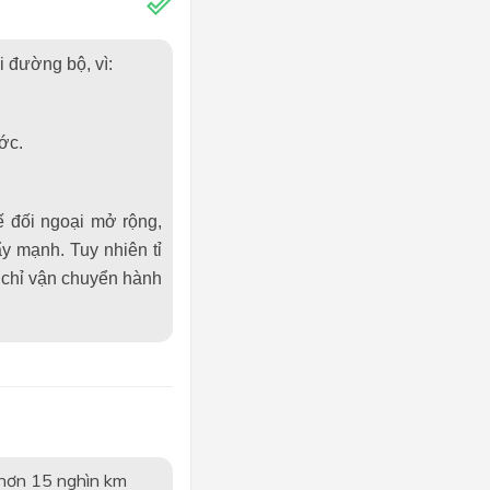
i đường bộ, vì:
ớc.
ế đối ngoại mở rộng,
ẩy mạnh. Tuy nhiên tỉ
 chỉ vận chuyển hành
 hơn 15 nghìn km