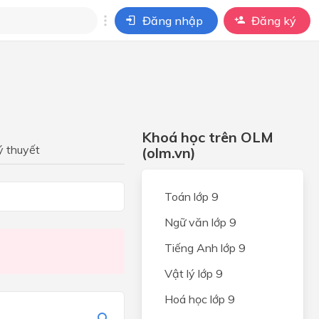
Đăng nhập
Đăng ký
i
ho câu hỏi của
BÀI HỌC
Khoá học trên OLM
ý thuyết
(olm.vn)
Toán lớp 9
Ngữ văn lớp 9
Tiếng Anh lớp 9
Vật lý lớp 9
Hoá học lớp 9