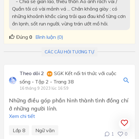
- Chia sẻ gian lao, thiếu thốn Áo anh rách vai /
Quần tôi có vài mảnh vá ... Chân không giày ; có
những khoảnh khắc cùng trải qua đau khổ từng cơn
ớn lạnh, sốt run người, vừng trán ướt mồ hôi.
Đúng
0
Bình luận (0)
CÁC CÂU HỎI TƯƠNG TỰ
Theo dõi 2
SGK Kết nối tri thức với cuộc
sống - Tập 2 - Trang 38
16 tháng 9 2023 lúc 16:59
Những điều góp phần hình thành tình đồng chí
ở những người lính.
Xem chi tiết
Lớp 8
Ngữ văn
1
0