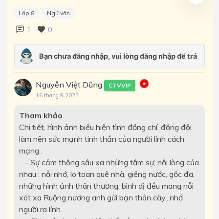
Lớp 8
Ngữ văn
1
0
Nguyễn Việt Dũng
CTVVIP
16 tháng 9 2023
Tham khảo
Chi tiết, hình ảnh biểu hiện tình đồng chí, đồng đội
làm nên sức mạnh tinh thần của người lính cách
mạng :
- Sự cảm thông sâu xa những tâm sự, nỗi lòng của
nhau : nỗi nhớ, lo toan quê nhà, giếng nước, gốc đa,
những hình ảnh thân thương, bình dị đều mang nỗi
xót xa Ruộng nương anh gửi bạn thân cày...nhớ
người ra lính.