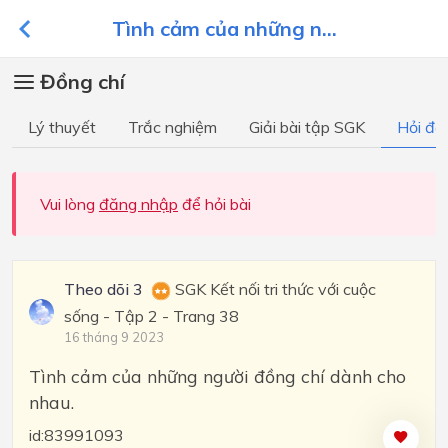
Tình cảm của những n...
Đồng chí
Lý thuyết
Trắc nghiệm
Giải bài tập SGK
Hỏi đá
Vui lòng
đăng nhập
để hỏi bài
Theo dõi 3
SGK Kết nối tri thức với cuộc
sống - Tập 2 - Trang 38
16 tháng 9 2023
Tình cảm của những người đồng chí dành cho
nhau.
id:83991093