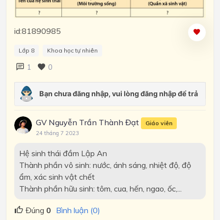
id:81890985
Lớp 8
Khoa học tự nhiên
1
0
GV Nguyễn Trần Thành Đạt
Giáo viên
24 tháng 7 2023
Hệ sinh thái đầm Lập An
Thành phần vô sinh: nước, ánh sáng, nhiệt độ, độ
ẩm, xác sinh vật chết
Thành phần hữu sinh: tôm, cua, hến, ngao, ốc,...
Đúng
0
Bình luận (0)