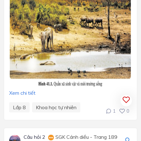
Xem chi tiết
Lớp 8
Khoa học tự nhiên
1
0
Câu hỏi 2
SGK Cánh diều - Trang 189