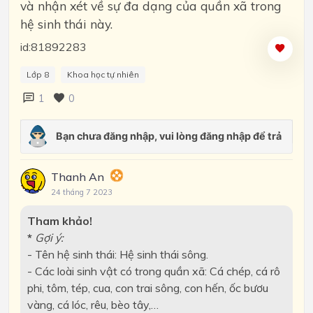
và nhận xét về sự đa dạng của quần xã trong
hệ sinh thái này.
id:81892283
Lớp 8
Khoa học tự nhiên
1
0
Thanh An
24 tháng 7 2023
Tham khảo!
*
Gợi ý:
- Tên hệ sinh thái: Hệ sinh thái sông.
- Các loài sinh vật có trong quần xã: Cá chép, cá rô
phi, tôm, tép, cua, con trai sông, con hến, ốc bươu
vàng, cá lóc, rêu, bèo tây,…