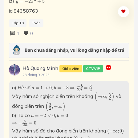
b)
=
−
2
+
5
y
x
id:84358763
Lớp 10
Toán
1
0
Hà Quang Minh
Giáo viên
CTVVIP
23 tháng 9 2023
a
=
1
>
0
,
b
=
−
3
⇒
−
b
2
a
=
3
2
−
3
a) Hệ số
b
=
1
>
0
,
=
−
3
⇒
=
a
b
2
2
a
(
−
∞
;
3
2
)
(
)
3
Vậy hàm số nghịch biến trên khoảng
và
−
∞
;
2
(
3
2
;
+
∞
)
(
)
3
đồng biến trên
;
+
∞
2
a
=
−
2
<
0
,
b
=
0
b) Ta có
=
−
2
<
0
,
=
0
a
b
⇒
−
b
2
a
=
0
b
⇒
−
=
0
2
a
(
−
∞
;
0
)
Vậy hàm số đã cho đồng biến trên khoảng
(
−
∞
;
0
)
(
0
;
+
∞
)
và nghịch biến trên khoảng