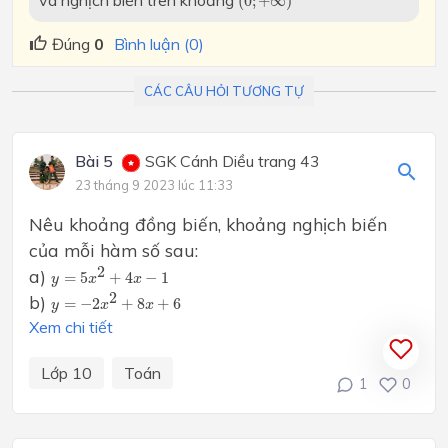
(
0
;
+
∞
)
Đúng
0
Bình luận (0)
CÁC CÂU HỎI TƯƠNG TỰ
Bài 5
SGK Cánh Diều trang 43
23 tháng 9 2023 lúc 11:33
Nêu khoảng đồng biến, khoảng nghịch biến
của mỗi hàm số sau:
y
=
5
x
2
+
4
x
−
1
2
a)
=
5
+
4
−
1
y
x
x
y
=
−
2
x
2
+
8
x
+
6
2
b)
=
−
2
+
8
+
6
y
x
x
Xem chi tiết
Lớp 10
Toán
1
0