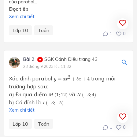
của parabol...
Đọc tiếp
Xem chi tiết
Lớp 10
Toán
1
0
Bài 2
SGK Cánh Diều trang 43
23 tháng 9 2023 lúc 11:32
y
=
a
x
2
+
b
x
+
4
2
Xác định parabol
trong mỗi
=
+
+
4
y
a
x
b
x
trường hợp sau:
M
(
1
;
12
)
N
(
−
3
;
4
)
a) Đi qua điểm
và
(
1
;
12
)
(
−
3
;
4
)
M
N
I
(
−
3
;
−
5
)
b) Có đỉnh là
(
−
3
;
−
5
)
I
Xem chi tiết
Lớp 10
Toán
1
0