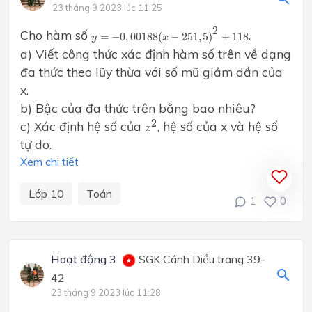
23 tháng 9 2023 lúc 11:25
y
=
−
0
,
00188
(
x
−
251
,
5
)
2
+
118
2
Cho hàm số
.
=
−
0
,
00188
(
−
251
,
5
)
+
118
y
x
a) Viết công thức xác định hàm số trên về dạng
đa thức theo lũy thừa với số mũ giảm dần của
x.
b) Bậc của đa thức trên bằng bao nhiêu?
x
2
2
c) Xác định hệ số của
, hệ số của x và hệ số
x
tự do.
Xem chi tiết
Lớp 10
Toán
1
0
Hoạt động 3
SGK Cánh Diều trang 39-
42
23 tháng 9 2023 lúc 11:28