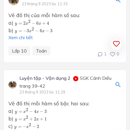
23 tháng 9 2023 lúc 11:33
Vẽ đồ thị của mỗi hàm số sau:
y
=
2
x
2
−
6
x
+
4
2
a)
=
2
−
6
+
4
y
x
x
y
=
−
3
x
2
−
6
x
−
3
2
b)
=
−
3
−
6
−
3
y
x
x
Xem chi tiết
Lớp 10
Toán
1
0
Luyện tập - Vận dụng 2
SGK Cánh Diều
trang 39-42
23 tháng 9 2023 lúc 11:29
Vẽ đồ thị mỗi hàm số bậc hai sau:
y
=
x
2
−
4
x
−
3
2
a)
=
−
4
−
3
y
x
x
y
=
x
2
+
2
x
+
1
2
b)
=
+
2
+
1
y
x
x
y
=
−
x
2
−
2
2
c)
=
−
−
2
y
x