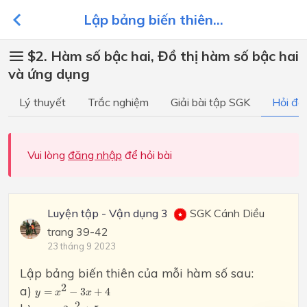
Lập bảng biến thiên...
$2. Hàm số bậc hai, Đồ thị hàm số bậc hai
và ứng dụng
Lý thuyết
Trắc nghiệm
Giải bài tập SGK
Hỏi đá
Vui lòng
đăng nhập
để hỏi bài
Luyện tập - Vận dụng 3
SGK Cánh Diều
trang 39-42
23 tháng 9 2023
Lập bảng biến thiên của mỗi hàm số sau:
y
=
x
2
−
3
x
+
4
2
a)
=
−
3
+
4
y
x
x
y
=
−
2
x
2
+
5
2