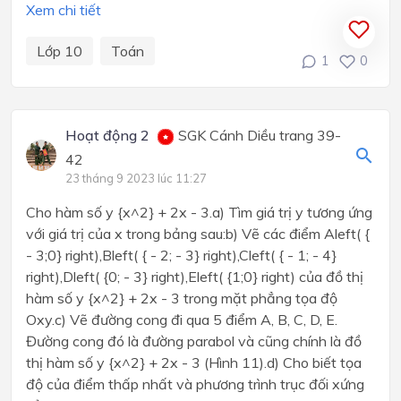
Xem chi tiết
Lớp 10
Toán
1
0
Hoạt động 2
SGK Cánh Diều trang 39-
42
23 tháng 9 2023 lúc 11:27
Cho hàm số y {x^2} + 2x - 3.a) Tìm giá trị y tương ứng
với giá trị của x trong bảng sau:b) Vẽ các điểm Aleft( {
- 3;0} right),Bleft( { - 2; - 3} right),Cleft( { - 1; - 4}
right),Dleft( {0; - 3} right),Eleft( {1;0} right) của đồ thị
hàm số y {x^2} + 2x - 3 trong mặt phẳng tọa độ
Oxy.c) Vẽ đường cong đi qua 5 điểm A, B, C, D, E.
Đường cong đó là đường parabol và cũng chính là đồ
thị hàm số y {x^2} + 2x - 3 (Hình 11).d) Cho biết tọa
độ của điểm thấp nhất và phương trình trục đối xứng