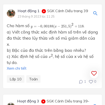
Hoạt động 1
SGK Cánh Diều trang 39
23 tháng 9 2023 lúc 11:25
y
=
−
0
,
00188
(
x
−
251
,
5
)
2
+
118
2
Cho hàm số
.
=
−
0
,
00188
(
−
251
,
5
)
+
118
y
x
a) Viết công thức xác định hàm số trên về dạng
đa thức theo lũy thừa với số mũ giảm dần của
x.
b) Bậc của đa thức trên bằng bao nhiêu?
x
2
2
c) Xác định hệ số của
, hệ số của x và hệ số
x
tự do.
Xem chi tiết
Lớp 10
Toán
1
0
Hoạt động 3
SGK Cánh Diều trang 39-