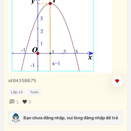
id:84358675
Lớp 10
Toán
1
0