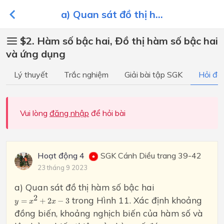
a) Quan sát đồ thị h...
$2. Hàm số bậc hai, Đồ thị hàm số bậc hai
và ứng dụng
Lý thuyết
Trắc nghiệm
Giải bài tập SGK
Hỏi đá
Vui lòng
đăng nhập
để hỏi bài
Hoạt động 4
SGK Cánh Diều trang 39-42
23 tháng 9 2023
a) Quan sát đồ thị hàm số bậc hai
y
=
x
2
+
2
x
−
3
2
trong Hình 11. Xác định khoảng
=
+
2
−
3
y
x
x
đồng biến, khoảng nghịch biến của hàm số và