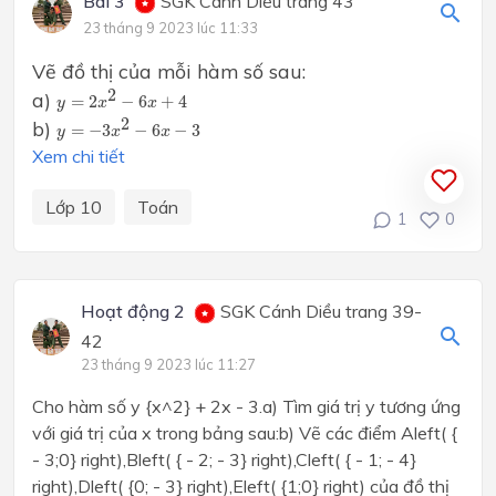
Bài 3
SGK Cánh Diều trang 43
23 tháng 9 2023 lúc 11:33
Vẽ đồ thị của mỗi hàm số sau:
y
=
2
x
2
−
6
x
+
4
2
a)
=
2
−
6
+
4
y
x
x
y
=
−
3
x
2
−
6
x
−
3
2
b)
=
−
3
−
6
−
3
y
x
x
Xem chi tiết
Lớp 10
Toán
1
0
Hoạt động 2
SGK Cánh Diều trang 39-
42
23 tháng 9 2023 lúc 11:27
Cho hàm số y {x^2} + 2x - 3.a) Tìm giá trị y tương ứng
với giá trị của x trong bảng sau:b) Vẽ các điểm Aleft( {
- 3;0} right),Bleft( { - 2; - 3} right),Cleft( { - 1; - 4}
right),Dleft( {0; - 3} right),Eleft( {1;0} right) của đồ thị