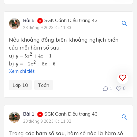
Bài 5
SGK Cánh Diều trang 43
23 tháng 9 2023 lúc 11:33
Nêu khoảng đồng biến, khoảng nghịch biến
của mỗi hàm số sau:
y
=
5
x
2
+
4
x
−
1
2
a)
=
5
+
4
−
1
y
x
x
y
=
−
2
x
2
+
8
x
+
6
2
b)
=
−
2
+
8
+
6
y
x
x
Xem chi tiết
Lớp 10
Toán
1
0
Bài 1
SGK Cánh Diều trang 43
23 tháng 9 2023 lúc 11:32
Trong các hàm số sau, hàm số nào là hàm số