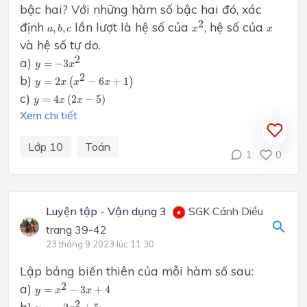
bậc hai? Với những hàm số bậc hai đó, xác
x
2
a
,
b
,
c
2
định
lần lượt là hệ số của
, hệ số của
x
,
,
a
b
c
x
x
và hệ số tự do.
y
=
−
3
x
2
2
a)
=
−
3
y
x
y
=
2
x
(
x
2
−
6
x
+
1
)
2
b)
=
2
(
−
6
+
1
)
y
x
x
x
y
=
4
x
(
2
x
−
5
)
c)
=
4
(
2
−
5
)
y
x
x
Xem chi tiết
Lớp 10
Toán
1
0
Luyện tập - Vận dụng 3
SGK Cánh Diều
trang 39-42
23 tháng 9 2023 lúc 11:30
Lập bảng biến thiên của mỗi hàm số sau:
y
=
x
2
−
3
x
+
4
2
a)
=
−
3
+
4
y
x
x
y
=
−
2
x
2
+
5
2
b)