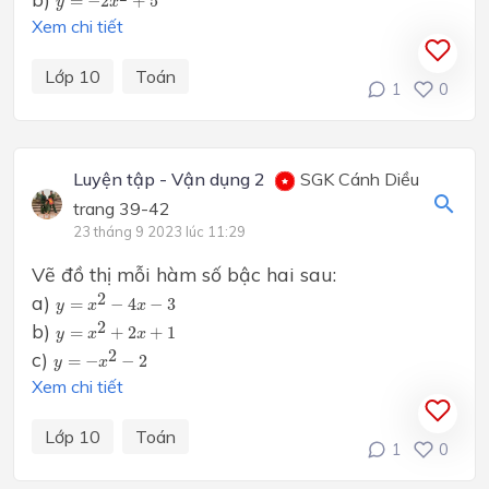
=
−
2
+
5
y
x
Xem chi tiết
Lớp 10
Toán
1
0
Luyện tập - Vận dụng 2
SGK Cánh Diều
trang 39-42
23 tháng 9 2023 lúc 11:29
Vẽ đồ thị mỗi hàm số bậc hai sau:
y
=
x
2
−
4
x
−
3
2
a)
=
−
4
−
3
y
x
x
y
=
x
2
+
2
x
+
1
2
b)
=
+
2
+
1
y
x
x
y
=
−
x
2
−
2
2
c)
=
−
−
2
y
x
Xem chi tiết
Lớp 10
Toán
1
0