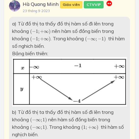
Hà Quang Minh
Giáo viên
CTVVIP
23 tháng 9 2023
a) Từ đồ thị ta thấy đồ thị hàm số đi lên trong
(
−
1
;
+
∞
)
khoảng
nên hàm số đồng biến trong
(
−
1
;
+
∞
)
(
−
1
;
+
∞
)
(
−
∞
;
−
1
)
khoảng
. Trong khoảng
thì hàm
(
−
1
;
+
∞
)
(
−
∞
;
−
1
)
số nghich biến.
Bảng biến thiên:
b) Từ đồ thị ta thấy đồ thị hàm số đi lên trong
(
−
∞
;
1
)
khoảng
nên hàm số đồng biến trong
(
−
∞
;
1
)
(
−
∞
;
1
)
(
1
;
+
∞
)
khoảng
. Trong khoảng
thì hàm số
(
−
∞
;
1
)
(
1
;
+
∞
)
nghịch biến.