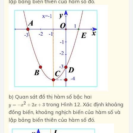
lập bảng biến thiên của hàm số đó.
b) Quan sát đồ thị hàm số bậc hai
y
=
−
x
2
+
2
x
+
3
2
trong Hình 12. Xác định khoảng
=
−
+
2
+
3
y
x
x
đồng biến, khoảng nghịch biến của hàm số và
lập bảng biến thiên của hàm số đó.