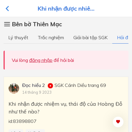
Khi nhận được nhiê...
Bên bờ Thiên Mạc
Lý thuyết
Trắc nghiệm
Giải bài tập SGK
Hỏi đá
Vui lòng
đăng nhập
để hỏi bài
Đọc hiểu 2
SGK Cánh Diều trang 69
14 tháng 9 2023
Khi nhận được nhiệm vụ, thái độ của Hoàng Đỗ
như thế nào?
id:83898807