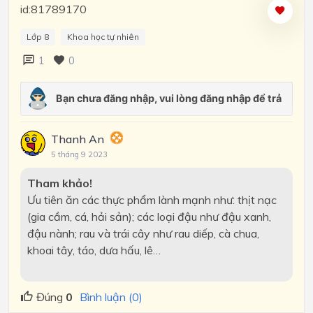
id:81789170
Lớp 8
Khoa học tự nhiên
1
0
Thanh An
5 tháng 9 2023
Tham khảo!
Ưu tiên ăn các thực phẩm lành mạnh như: thịt nạc
(gia cầm, cá, hải sản); các loại đậu như đậu xanh,
đậu nành; rau và trái cây như rau diếp, cà chua,
khoai tây, táo, dưa hấu, lê…
Đúng
0
Bình luận (0)