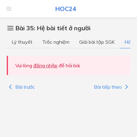
HOC24
Bài 35: Hệ bài tiết ở người
Lý thuyết
Trắc nghiệm
Giải bài tập SGK
Hỏi đ
Vui lòng
đăng nhập
để hỏi bài
Bài trước
Bài tiếp theo