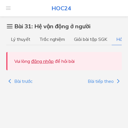
HOC24
Bài 31: Hệ vận động ở người
Lý thuyết
Trắc nghiệm
Giải bài tập SGK
Hỏi đ
Vui lòng
đăng nhập
để hỏi bài
Bài trước
Bài tiếp theo