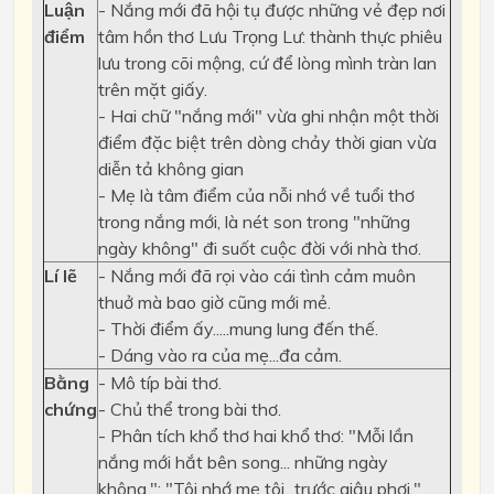
Luận
- Nắng mới đã hội tụ được những vẻ đẹp nơi
điểm
tâm hồn thơ Lưu Trọng Lư: thành thực phiêu
lưu trong cõi mộng, cứ để lòng mình tràn lan
trên mặt giấy.
- Hai chữ "nắng mới" vừa ghi nhận một thời
điểm đặc biệt trên dòng chảy thời gian vừa
diễn tả không gian
- Mẹ là tâm điểm của nỗi nhớ về tuổi thơ
trong nắng mới, là nét son trong "những
ngày không" đi suốt cuộc đời với nhà thơ.
Lí lẽ
- Nắng mới đã rọi vào cái tình cảm muôn
thuở mà bao giờ cũng mới mẻ.
- Thời điểm ấy.....mung lung đến thế.
- Dáng vào ra của mẹ...đa cảm.
Bằng
- Mô típ bài thơ.
chứng
- Chủ thể trong bài thơ.
- Phân tích khổ thơ hai khổ thơ: "Mỗi lần
nắng mới hắt bên song... những ngày
không."; "Tôi nhớ mẹ tôi...trước giậu phơi."