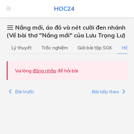
HOC24
Nắng mới, áo đỏ và nét cười đen nhánh
(Về bài thơ "Nắng mới" của Lưu Trọng Lư)
Lý thuyết
Trắc nghiệm
Giải bài tập SGK
Hỏi đ
Vui lòng
đăng nhập
để hỏi bài
Bài trước
Bài tiếp theo