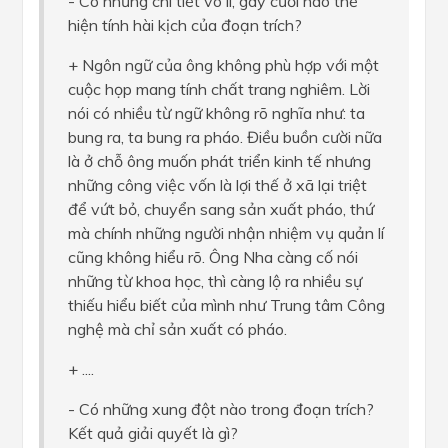
- Có những chi tiết vô lí, gây cười nào thể
hiện tính hài kịch của đoạn trích?
+ Ngôn ngữ của ông không phù hợp với một
cuộc họp mang tính chất trang nghiêm. Lời
nói có nhiều từ ngữ không rõ nghĩa như: ta
bung ra, ta bung ra pháo. Điều buồn cười nữa
là ở chỗ ông muốn phát triển kinh tế nhưng
những công việc vốn là lợi thế ở xã lại triệt
để vứt bỏ, chuyển sang sản xuất pháo, thứ
mà chính những người nhận nhiệm vụ quản lí
cũng không hiểu rõ. Ông Nha càng cố nói
những từ khoa học, thì càng lộ ra nhiều sự
thiếu hiểu biết của mình như Trung tâm Công
nghệ mà chỉ sản xuất có pháo.
+ ....
- Có những xung đột nào trong đoạn trích?
Kết quả giải quyết là gì?