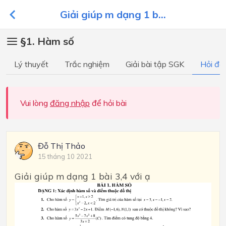
Giải giúp m dạng 1 b...
§1. Hàm số
Lý thuyết
Trắc nghiệm
Giải bài tập SGK
Hỏi đá
Vui lòng
đăng nhập
để hỏi bài
Đỗ Thị Thảo
15 tháng 10 2021
Giải giúp m dạng 1 bài 3,4 với ạ