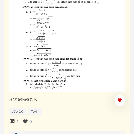
id:23656025
Lớp 10
Toán
1
0