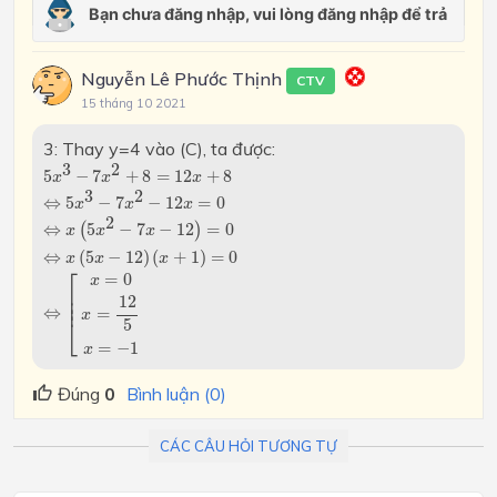
Nguyễn Lê Phước Thịnh
CTV
15 tháng 10 2021
3: Thay y=4 vào (C), ta được:
5
x
3
−
7
x
2
+
8
=
12
x
+
8
3
2
5
−
7
+
8
=
12
+
8
x
x
x
⇔
5
x
3
−
7
x
2
−
12
x
=
0
3
2
⇔
5
−
7
−
12
=
0
x
x
x
⇔
x
(
5
x
2
−
7
x
−
12
)
=
0
2
⇔
(
5
−
7
−
12
)
=
0
x
x
x
⇔
x
(
5
x
−
12
)
(
x
+
1
)
=
0
⇔
(
5
−
12
)
(
+
1
)
=
0
x
x
x
⇔
[
x
=
0
x
=
12
5
x
=
−
1
⎡
=
0
x
⎢

⎢

12
⎢
⇔
=
x
⎣
5
=
−
1
x
Đúng
0
Bình luận (0)
CÁC CÂU HỎI TƯƠNG TỰ