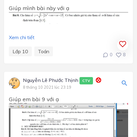
Giúp mình bài này với ạ
Xem chi tiết
Lớp 10
Toán
0
8
Nguyễn Lê Phước Thịnh
CTV
8 tháng 10 2021 lúc 23:19
Giúp em bài 9 với ạ