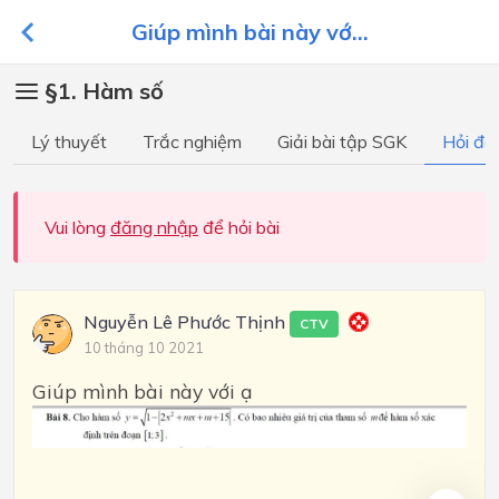
Giúp mình bài này vớ...
§1. Hàm số
Lý thuyết
Trắc nghiệm
Giải bài tập SGK
Hỏi đá
Vui lòng
đăng nhập
để hỏi bài
Nguyễn Lê Phước Thịnh
CTV
10 tháng 10 2021
Giúp mình bài này với ạ