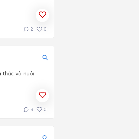
2
0
i thác và nuôi
3
0