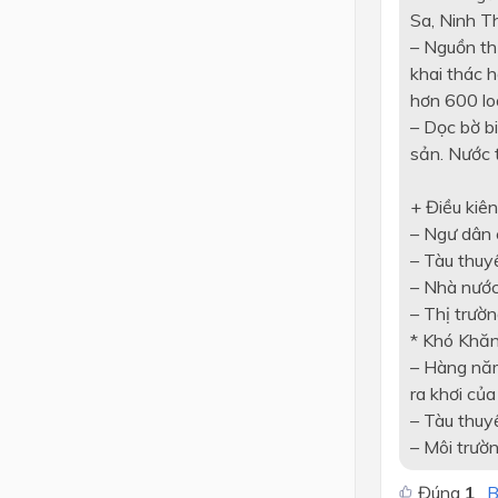
Sa, Ninh T
– Nguồn th
khai thác h
hơn 600 lo
– Dọc bờ b
sản. Nước t
+ Điều kiên
– Ngư dân 
– Tàu thuy
– Nhà nước
– Thị trườn
* Khó Khăn
– Hàng năm
ra khơi của
– Tàu thuy
– Môi trườ
Đúng
1
B