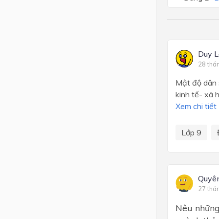
Duy L
28 thá
Mật độ dân 
kinh tế- xã h
Xem chi tiết
Lớp 9
Quyên
27 thá
Nêu những 