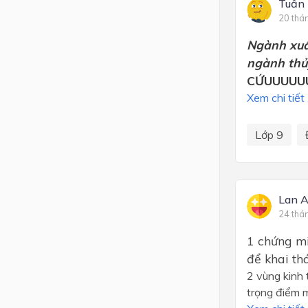
Tuấn
20 thá
Ngành xuất
ngành thủ
CỨUUUUUU
Xem chi tiết
Lớp 9
Lan 
24 thá
1 chứng mi
để khai th
2 vùng kinh 
trọng điểm 