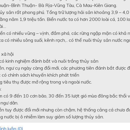
huận-Bình Thuận- Bà Rịa-Vũng Tàu, Cà Mau-Kiên Giang.
ủy sản rất phong phú. Tổng trữ lượng hải sản khoảng 3,9 – 4,0 
ằng năm 1,9 triệu tấn. Biển nước ta có hơn 2000 loài cá, 100 lo
ài…
iển có nhiều vũng – vịnh, đầm phá, các rừng ngập mặn có khả n
a có nhiều sông suối, kênh rạch,.. có thể nuôi thủy sản nước ng
 xã hội
có kinh nghiệm đánh bắt và nuôi trồng thủy sản
ền, ngư cụ ngày càng đổi mới, các phương tiên đánh bắt được đ
 có chính sách khuyến khích phát triển
g tiêu thụ được mở rộng trong và ngoài nước.
:
 có 9 đến 10 cơn bão, 30 đến 35 lượt gió mùa đông bắc thổi 
 ngư dân.
ền tuy được đổi mới nhưng còn chậm, hệ thống cảng cá chưa đ
ng nước bị ô nhiễm làm suy giảm số lượng thủy sản.
ình luận (
0
)