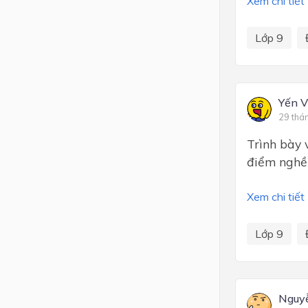
Xem chi tiết
Lớp 9
Yến 
29 thá
Trình bày 
điểm nghề 
Xem chi tiết
Lớp 9
Nguyễ