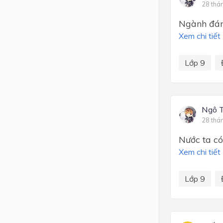
28 thá
Ngành đánh
Xem chi tiết
Lớp 9
Ngô 
28 thá
Nước ta có 
Xem chi tiết
Lớp 9