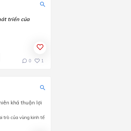
át triển của
0
1
hiên khá thuận lợi
i trò của vùng kinh tế