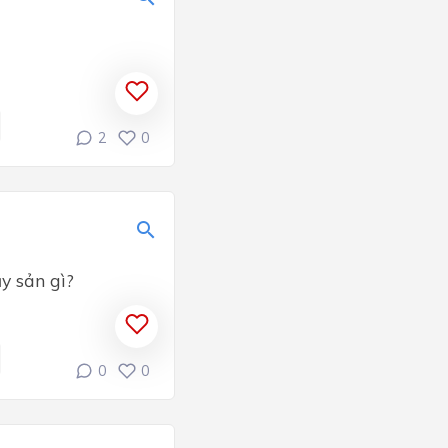
2
0
ủy sản gì?
0
0