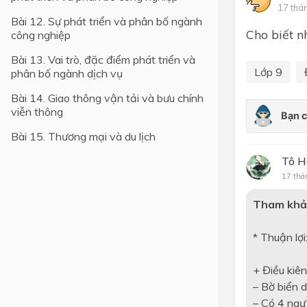
17 thá
Bài 12. Sự phát triển và phân bố ngành
Lớp 4
Cho biết n
công nghiệp
Lớp 3
Bài 13. Vai trò, đặc điểm phát triển và
Lớp 9
phân bố ngành dịch vụ
Lớp 2
Bài 14. Giao thông vận tải và bưu chính
Lớp 1
viễn thông
Bài 15. Thương mại và du lịch
Tô H
17 thá
Tham khả
* Thuận lợi
+ Điều kiên
– Bờ biển d
– Có 4 ngư