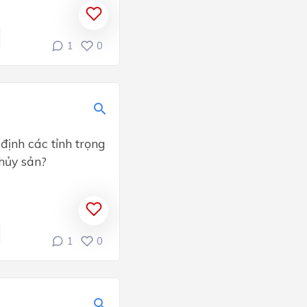
1
0
định các tỉnh trọng
hủy sản?
1
0