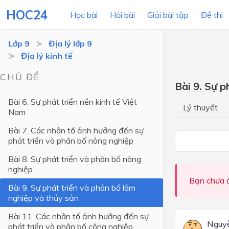
HOC24
Học bài
Hỏi bài
Giải bài tập
Đề thi
Lớp 9
Địa lý lớp 9
Địa lý kinh tế
LỚP HỌC
MÔN
CHỦ ĐỀ
Bài 9. Sự p
Lớp 12
Bài 6. Sự phát triển nền kinh tế Việt
Lý thuyết
Nam
Lớp 11
Bài 7. Các nhân tố ảnh hưởng đến sự
Lớp 10
phát triển và phân bố nông nghiệp
Lớp 9
Bài 8. Sự phát triển và phân bố nông
nghiệp
Lớp 8
Bạn chưa đ
Bài 9. Sự phát triển và phân bố lâm
Lớp 7
nghiệp và thủy sản
Lớp 6
Bài 11. Các nhân tố ảnh hưởng đến sự
Nguy
phát triển và phân bố công nghiệp
Lớp 5