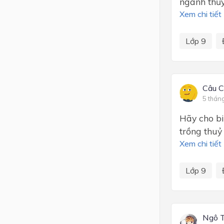
ngành thủy
Xem chi tiết
Lớp 9
Câu 
5 thán
Hãy cho bi
trồng thuỷ
Xem chi tiết
Lớp 9
Ngô 