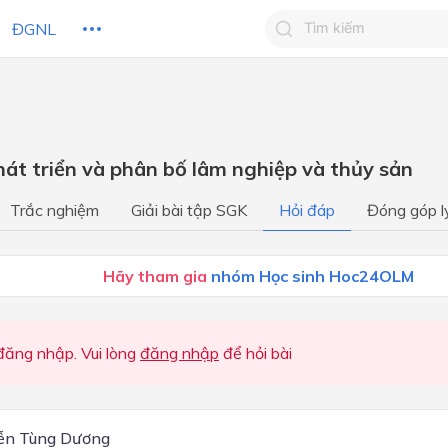
ĐGNL
Tìm kiếm câu trả lờ
Tìm kiếm câu trả lời c
 HỌC
CHỦ ĐỀ / CHƯƠNG
bạn
hát triển và phân bố lâm nghiệp và thủy sản
Địa lý dân cư
Trắc nghiệm
Giải bài tập SGK
Hỏi đáp
Đóng góp l
Địa lý kinh tế
Sư phân hóa lãnh thổ
Hãy tham gia
nhóm Học sinh Hoc24OLM
ăng nhập. Vui lòng
đăng nhập
để hỏi bài
ễn Tùng Dương