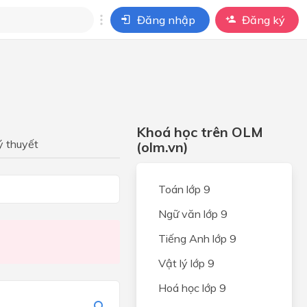
Đăng nhập
Đăng ký
i
ho câu hỏi của
BÀI HỌC
Khoá học trên OLM
ý thuyết
(olm.vn)
Toán lớp 9
Ngữ văn lớp 9
Tiếng Anh lớp 9
Vật lý lớp 9
Hoá học lớp 9