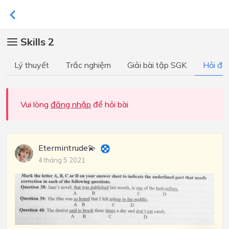
Skills 2
Lý thuyết
Trắc nghiệm
Giải bài tập SGK
Hỏi đá
Vui lòng
đăng nhập
để hỏi bài
Etermintrude💫
4 tháng 5 2021