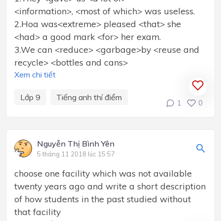
<information>, <most of which> was useless.
2.Hoa was<extreme> pleased <that> she
<had> a good mark <for> her exam.
3.We can <reduce> <garbage>by <reuse and
recycle> <bottles and cans>
Xem chi tiết
Lớp 9
Tiếng anh thí điểm
1
0
Nguyễn Thị Bình Yên
5 tháng 11 2018 lúc 15:57
choose one facility which was not available
twenty years ago and write a short description
of how students in the past studied without
that facility