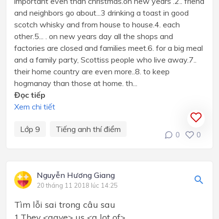
important even than christmas.on new years .2.. friend
and neighbors go about...3 drinking a toast in good
scotch whisky and from house to house.4. each
other.5... . on new years day all the shops and
factories are closed and families meet.6. for a big meal
and a family party, Scottiss people who live away.7..
their home country are even more..8. to keep
hogmanay than those at home. th...
Đọc tiếp
Xem chi tiết
Lớp 9
Tiếng anh thí điểm
0
0
Nguyễn Hương Giang
20 tháng 11 2018 lúc 14:25
Tìm lỗi sai trong câu sau
1.They <gave> us <a lot of>