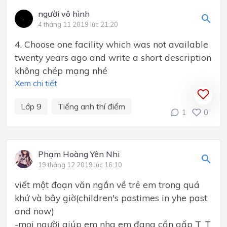
người vô hình
4 tháng 11 2019 lúc 21:20
4. Choose one facility which was not available
twenty years ago and write a short description
không chép mạng nhé
Xem chi tiết
Lớp 9
Tiếng anh thí điểm
1
0
Phạm Hoàng Yên Nhi
19 tháng 12 2019 lúc 16:10
viết một đoạn văn ngắn về trẻ em trong quá
khứ và bây giờ(children's pastimes in yhe past
and now)
-mọi người giúp em nha em đang cần gấp T_T