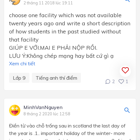
2 tháng 11 2018 lúc 19:11
choose one facility which was not available
twenty years ago and write a short description
of how students in the past studied without
that facility
GIÚP E VỚI.MAI E PHẢI NỘP RỒI.
LƯU Ý:Không chép mạng hay bất cứ gì ạ
Xem chi tiết
Lớp 9
Tiếng anh thí điểm
2
1
MinhVanNguyen
8 tháng 2 2020 lúc 12:58
Điền từ vào chỗ trống sau in scotland the last day of
the year is .1.. important holiday of the winter- more