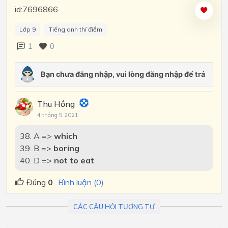
id:7696866
Lớp 9
Tiếng anh thí điểm
1
0
Thu Hồng
4 tháng 5 2021
38. A =>
which
39. B =>
boring
40. D =>
not to eat
Đúng
0
Bình luận (0)
CÁC CÂU HỎI TƯƠNG TỰ