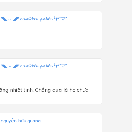
a
◥◣︿◢◤𝓷𝓪𝓶𝓴𝓱ô𝓷𝓰𝓷𝓱â𝔂╰(*°▽°...
a
◥◣︿◢◤𝓷𝓪𝓶𝓴𝓱ô𝓷𝓰𝓷𝓱â𝔂╰(*°▽°...
ng nhiệt tình. Chẳng qua là họ chưa 
a
nguyễn hữu quang