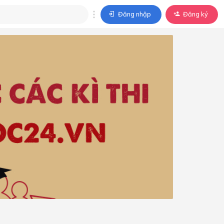
Đăng nhập
Đăng ký
trả lời
ả lời cho câu hỏi của
BÀI HỌC