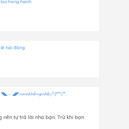
a
bui hong hanh
a
lê hải đăng
a
◥◣︿◢◤𝓷𝓪𝓶𝓴𝓱ô𝓷𝓰𝓷𝓱â𝔂╰(*°▽°...
 nên tự trả lời nha bạn. Trừ khi bạn 