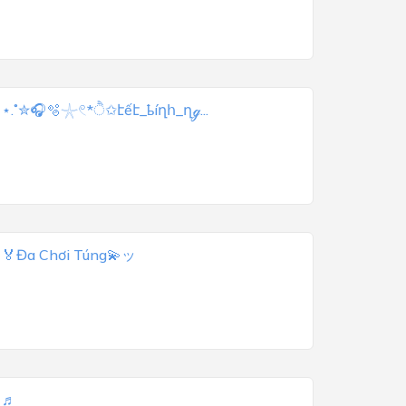
a
⋆.˚✮🎧🫧𓇼𓏲*ੈ✩էếէ_ҍíղհ_ղℊ...
a
🏅Đa Chơi Túng💫ッ
a
♬