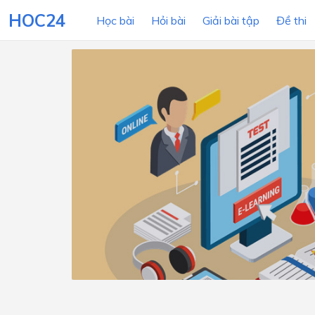
HOC24
Học bài
Hỏi bài
Giải bài tập
Đề thi
LỚP HỌC
MÔN
Lớp 12
Lớp 11
Lớp 10
Lớp 9
Lớp 8
Lớp 7
Lớp 6
Lớp 5