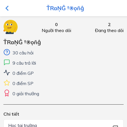
ŤR¤ŅĜ †®ọñĝ
0
2
Người theo dõi
Đang theo dõi
ŤR¤ŅĜ †®ọñĝ
30 câu hỏi
9 câu trả lời
0 điểm GP
0 điểm SP
0 giải thưởng
Chi tiết
Học tại trường