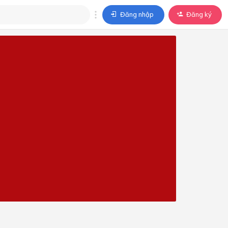
Đăng nhập
Đăng ký
trả lời
ả lời cho câu hỏi của
BÀI HỌC