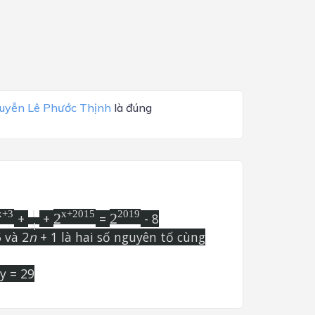
uyễn Lê Phước Thịnh
là đúng
x+3
2x+2015
22019
x
+
3
x
+
2015
2019
14
1
+
+
2
=
2
- 8
4
 và 2
n
+ 1 là hai số nguyên tố cùng
5y = 29