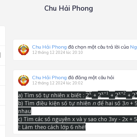
Chu Hải Phong
Chu Hải Phong
đã chọn một câu trả lời của
Ng
12 tháng 12 2024 lúc 20:10
Chu Hải Phong
đã đăng một câu hỏi
12 tháng 12 2024 lúc 20:02
2x+1
2x+2
2
2x
x
x
+
1
x
+
2
a) Tìm số tự nhiên x biết :
2
+
2
+
2
+
2
b) Tìm điều kiện số tự nhiên
n
để hai số 3
n
+ 5
nhau
c) Tìm các số nguyên x và y sao cho 3xy - 2x + 
!: Làm theo cách lớp 6 nhé!