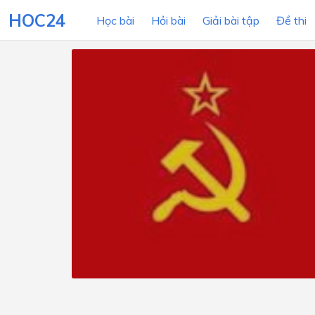
HOC24
Học bài
Hỏi bài
Giải bài tập
Đề thi
LỚP HỌC
MÔN
Lớp 12
Lớp 11
Lớp 10
Lớp 9
Lớp 8
Lớp 7
Lớp 6
Lớp 5