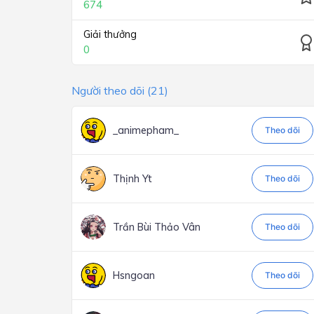
674
Giải thưởng
0
Người theo dõi (21)
_animepham_
Theo dõi
Thịnh Yt
Theo dõi
Trần Bùi Thảo Vân
Theo dõi
Hsngoan
Theo dõi