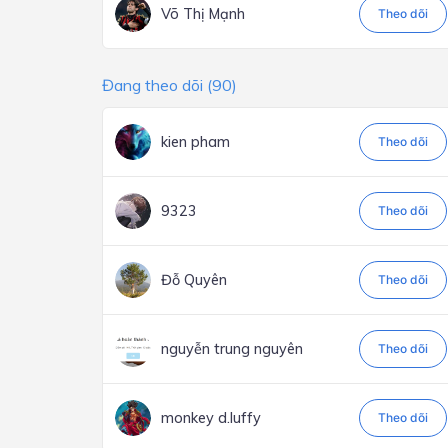
Võ Thị Mạnh
Theo dõi
Đang theo dõi (90)
kien pham
Theo dõi
9323
Theo dõi
Đỗ Quyên
Theo dõi
nguyễn trung nguyên
Theo dõi
monkey d.luffy
Theo dõi