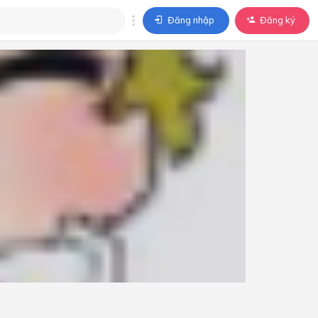
Đăng nhập
Đăng ký
trả lời
ả lời cho câu hỏi của
BÀI HỌC