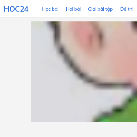
HOC24
Học bài
Hỏi bài
Giải bài tập
Đề thi
LỚP HỌC
MÔN
Lớp 12
Lớp 11
Lớp 10
Lớp 9
Lớp 8
Lớp 7
Lớp 6
Lớp 5