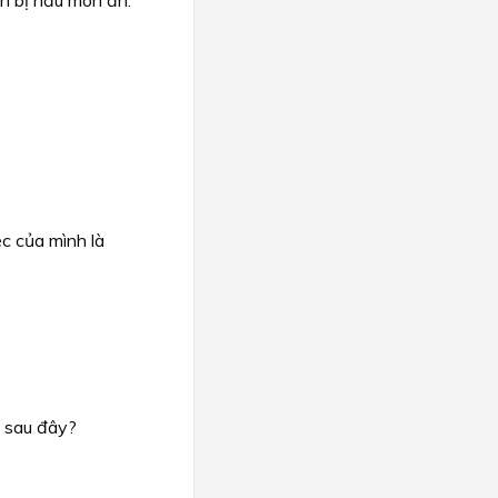
n bị nấu món ăn.
ệc của mình là
o sau đây?