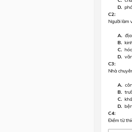
chu
phá
Lớp 4
Lớp 3
Người làm 
Lớp 2
địa
Lớp 1
kin
hóa
văn
Nhà chuyê
côn
trư
khá
bện
Điềm từ thí