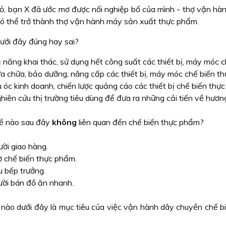
ỏ, bạn X đã ước mơ được nối nghiệp bố của mình - thợ vận hà
ó thể trở thành thợ vận hành máy sản xuất thực phẩm.
dưới đây đúng hay sai?
 năng khai thác, sử dụng hết công suất các thiết bị, máy móc 
ửa chữa, bảo dưỡng, nâng cấp các thiết bị, máy móc chế biến t
 óc kinh doanh, chiến lược quảng cáo các thiết bị chế biến thự
ghiên cứu thị trường tiêu dùng để đưa ra những cải tiến về hươn
ề nào sau đây
không
liên quan đến chế biến thực phẩm?
ời giao hàng.
 chế biến thực phẩm.
 bếp trưởng.
ời bán đồ ăn nhanh.
nào dưới đây là mục tiêu của việc vận hành dây chuyền chế b