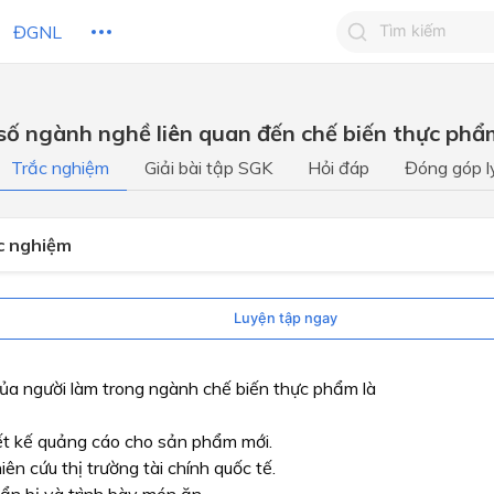
ĐGNL
Tìm kiếm câu 
 số ngành nghề liên quan đến chế biến thực ph
Tìm kiếm câu tr
 HỌC
CHỦ ĐỀ / CHƯƠNG
bạn
Trắc nghiệm
Giải bài tập SGK
Hỏi đáp
Đóng góp l
ắc nghiệm
Luyện tập ngay
ủa người làm trong ngành chế biến thực phẩm là
ết kế quảng cáo cho sản phẩm mới.
iên cứu thị trường tài chính quốc tế.