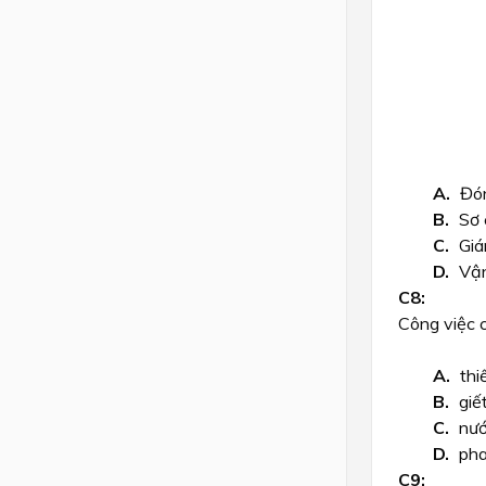
Đón
Sơ 
Giá
Vận
Công việc 
thi
giế
nướ
pha