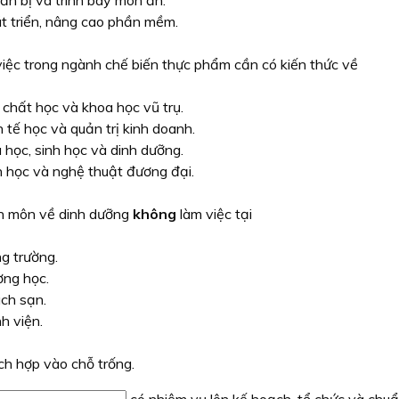
ẩn bị và trình bày món ăn.
t triển, nâng cao phần mềm.
việc trong ngành chế biến thực phẩm cần có kiến thức về
 chất học và khoa học vũ trụ.
h tế học và quản trị kinh doanh.
 học, sinh học và dinh dưỡng.
 học và nghệ thuật đương đại.
n môn về dinh dưỡng
không
làm việc tại
g trường.
ờng học.
ch sạn.
h viện.
ch hợp vào chỗ trống.