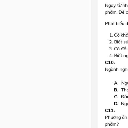
Ngay từ nh
phẩm. Để c
Phát biểu 
Có khả
Biết s
Có đầu
Biết n
Ngành ngh
Ngư
Thợ
Đầu
Ngư
Phương án 
phẩm?