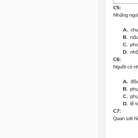
Những ngườ
chu
nấu
pha
nhậ
Người có nh
đầu
phụ
phụ
lễ t
Quan sát h