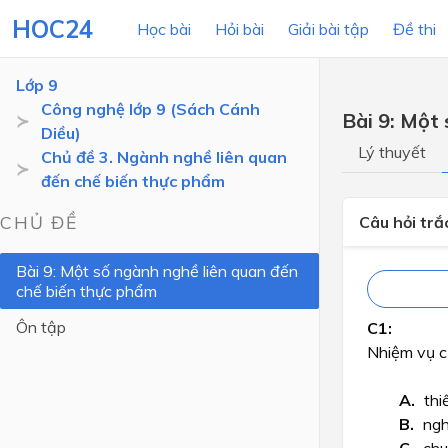
HOC24
Học bài
Hỏi bài
Giải bài tập
Đề thi
Lớp 9
Công nghệ lớp 9 (Sách Cánh
Bài 9: Một
Diều)
LỚP HỌC
MÔN
Lý thuyết
Chủ đề 3. Ngành nghề liên quan
đến chế biến thực phẩm
Lớp 12
CHỦ ĐỀ
Câu hỏi tr
Lớp 11
Lớp 10
Bài 9: Một số ngành nghề liên quan đến
chế biến thực phẩm
Lớp 9
Ôn tập
Lớp 8
Nhiệm vụ c
Lớp 7
thi
Lớp 6
ngh
Lớp 5