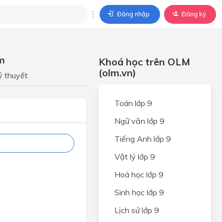
Đăng nhập
Đăng ký
trả lời
ẩm
Khoá học trên OLM
ả lời cho câu hỏi của
(olm.vn)
BÀI HỌC
ý thuyết
Toán lớp 9
Ngữ văn lớp 9
Tiếng Anh lớp 9
Vật lý lớp 9
Hoá học lớp 9
Sinh học lớp 9
Lịch sử lớp 9