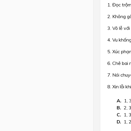
1. Đọc trộm
2. Không g
3. Vô lễ với
4. Vu khốn
5. Xúc phạ
6. Chê bai 
7. Nói chuy
8. Xin lỗi k
1, 3
2, 3
1, 3
1, 2