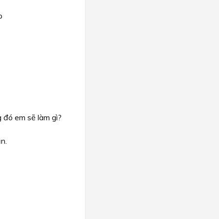
p
g đó em sẽ làm gì?
n.