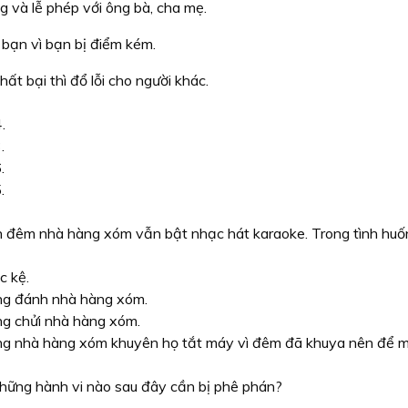
ng và lễ phép với ông bà, cha mẹ.
 bạn vì bạn bị điểm kém.
hất bại thì đổ lỗi cho người khác.
.
.
.
.
h đêm nhà hàng xóm vẫn bật nhạc hát karaoke. Trong tình huố
 kệ.
g đánh nhà hàng xóm.
g chửi nhà hàng xóm.
g nhà hàng xóm khuyên họ tắt máy vì đêm đã khuya nên để mọ
hững hành vi nào sau đây cần bị phê phán?