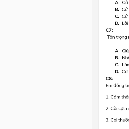
Cử 
Cử 
Cử 
Lời
Tôn trọng 
Giú
Nhậ
Làm
Cơ 
Em đồng tì
1. Cảm thô
2. Cời cợt 
3. Coi thư