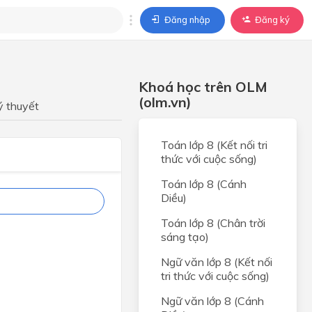
Đăng nhập
Đăng ký
trả lời
Khoá học trên OLM
ả lời cho câu hỏi của
(olm.vn)
BÀI HỌC
ý thuyết
Toán lớp 8 (Kết nối tri
thức với cuộc sống)
Toán lớp 8 (Cánh
Diều)
Toán lớp 8 (Chân trời
sáng tạo)
Ngữ văn lớp 8 (Kết nối
tri thức với cuộc sống)
Ngữ văn lớp 8 (Cánh