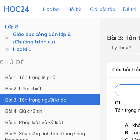
HOC24
Học bài
Hỏi bài
Giải bài tập
Đề thi
Lớp 8
Giáo dục công dân lớp 8
Bài 3: Tôn
(Chương trình cũ)
LỚP HỌC
MÔN
Lý thuyết
Học kì 1
Lớp 12
CHỦ ĐỀ
Câu hỏi tr
Lớp 11
Bài 1: Tôn trọng lẽ phải
Lớp 10
Bài 2: Liêm khiết
Lớp 9
Bài 3: Tôn trọng người khác
Lớp 8
Tôn trọng n
Bài 4: Giữ chữ tín
Lớp 7
Bài 5: Pháp luật và kỷ luật
khô
Lớp 6
tôn
Bài 6: Xây dựng tình bạn trong sáng
lành mạnh
Lớp 5