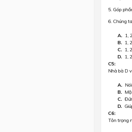
5. Góp phầ
6. Chúng ta
1, 2
1, 2
1, 2
1, 2
Nhà bà D và
Nói
Mặc
Đứn
Giú
Tôn trọng 