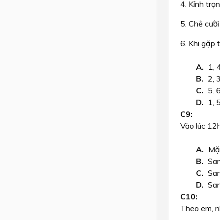
4. Kính trọ
5. Chê cười
6. Khi gặp t
1, 4
2, 3
5. 6
1, 5
Vào lúc 12
Mặc
San
San
San
Theo em, n