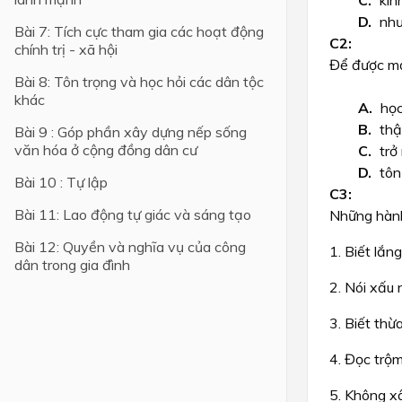
kín
như
Bài 7: Tích cực tham gia các hoạt động
Lớp 4
chính trị - xã hội
Lớp 3
Để được mọ
Bài 8: Tôn trọng và học hỏi các dân tộc
Lớp 2
khác
học
Lớp 1
thậ
Bài 9 : Góp phần xây dựng nếp sống
văn hóa ở cộng đồng dân cư
trở
tôn
Bài 10 : Tự lập
Bài 11: Lao động tự giác và sáng tạo
Những hành
Bài 12: Quyền và nghĩa vụ của công
1. Biết lắ
dân trong gia đình
2. Nói xấu 
3. Biết th
4. Đọc trộm
5. Không xâ