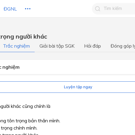
ĐGNL
Tìm kiếm câu 
 trọng người khác
Tìm kiếm câu tr
 HỌC
CHỦ ĐỀ / CHƯƠNG
bạn
Trắc nghiệm
Giải bài tập SGK
Hỏi đáp
Đóng góp l
ắc nghiệm
Luyện tập ngay
gười khác cũng chính là
ng tôn trọng bản thân mình.
 trọng chính mình.