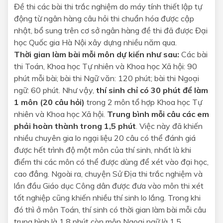
Đề thi các bài thi trắc nghiệm do máy tính thiết lập tự
động từ ngân hàng câu hỏi thi chuẩn hóa được cập
nhật, bổ sung trên cơ sở ngân hàng đề thi đã được Đại
học Quốc gia Hà Nội xây dựng nhiều năm qua.
Thời gian làm bài mỗi môn dự kiến như sau:
Các bài
thi Toán, Khoa học Tự nhiên và Khoa học Xã hội: 90
phút mỗi bài; bài thi Ngữ văn: 120 phút; bài thi Ngoại
ngữ: 60 phút. Như vậy,
thí sinh chỉ có 30 phút để làm
1 môn (20 câu hỏi)
trong 2 môn tổ hợp Khoa học Tự
nhiên và Khoa học Xã hội.
Trung bình mỗi câu các em
phải hoàn thành trong 1,5 phút
. Việc này đã khiến
nhiều chuyên gia lo ngại liệu 20 câu có thể đánh giá
được hết trình độ một môn của thí sinh, nhất là khi
điểm thi các môn có thể được dùng để xét vào đại học,
cao đẳng. Ngoài ra, chuyện Sử Địa thi trắc nghiệm và
lần đầu Giáo dục Công dân được đưa vào môn thi xét
tốt nghiệp cũng khiến nhiều thí sinh lo lắng. Trong khi
đó thì ở môn Toán, thí sinh có thời gian làm bài mỗi câu
trung bình là 1,8 phút còn môn Ngoại ngữ là 1,5