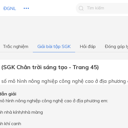
ĐGNL
Tìm kiếm câu trả lờ
Tìm kiếm câu trả lời c
 HỌC
CHỦ ĐỀ / CHƯƠNG
bạn
Trắc nghiệm
Giải bài tập SGK
Hỏi đáp
Đóng góp l
 (SGK Chân trời sáng tạo - Trang 45)
 số mô hình nông nghiệp công nghệ cao ở địa phương
ẫn giải
mô hình nông nghiệp công nghệ cao ở địa phương em:
nh nhà kính/nhà màng
h khí canh