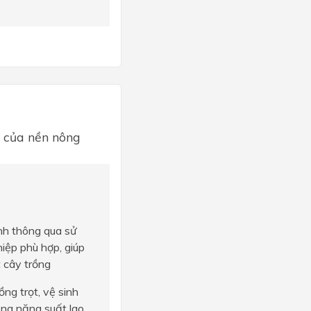
u của nền nông
nh thông qua sử
iệp phù hợp, giúp
t cây trồng
ồng trọt, vệ sinh
tăng năng suất lao