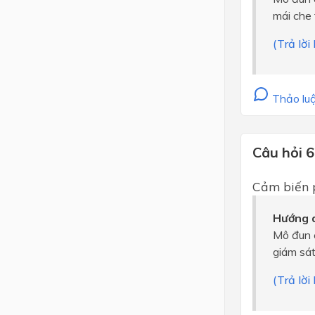
mái che 
(Trả lờ
Thảo luậ
Câu hỏi 6
Cảm biến 
Hướng d
Mô đun 
giám sát
(Trả lờ