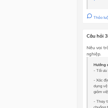
Thảo luậ
Câu hỏi 3
Nêu vai tr
nghiệp.
Hướng d
- Tối ưu
- Xác đ
dụng vệ 
giảm việ
- Thay t
chuồng t