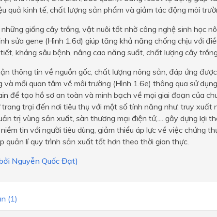
ệu quả kinh tế, chất lượng sản phẩm và giảm tác động môi trư
 những giống cây trồng, vật nuôi tốt nhờ công nghệ sinh học n
nh sửa gene (Hình 1.6d) giúp tăng khả năng chống chịu với điề
 tiết, kháng sâu bệnh, nâng cao năng suất, chất lượng cây trồng,
ận thông tin về nguồn gốc, chất lượng nông sản, đáp ứng được
g và mối quan tâm về môi trường (Hình 1.6e) thông qua sử dụn
in để tạo hồ sơ an toàn và minh bạch về mọi giai đoạn của ch
trang trại đến nơi tiêu thụ với một số tính năng như: truy xuất
ản trị vùng sản xuất, sàn thương mại điện tử,.... gây dựng lợi 
 niềm tin với người tiêu dùng, giảm thiểu áp lực về việc chứng 
úp quản lí quy trình sản xuất tốt hơn theo thời gian thực.
i bởi Nguyễn Quốc Đạt)
n (1)