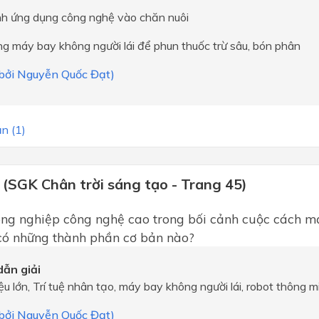
nh ứng dụng công nghệ vào chăn nuôi
g máy bay không người lái để phun thuốc trừ sâu, bón phân
i bởi Nguyễn Quốc Đạt)
n (1)
 (SGK Chân trời sáng tạo - Trang 45)
ông nghiệp công nghệ cao trong bối cảnh cuộc cách 
 có những thành phần cơ bản nào?
ẫn giải
liệu lớn, Trí tuệ nhân tạo, máy bay không người lái, robot thông m
i bởi Nguyễn Quốc Đạt)