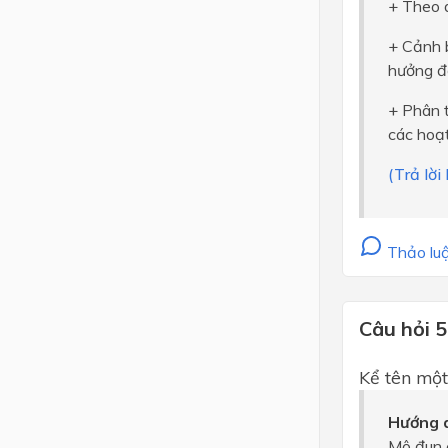
+ Theo d
+ Cảnh 
hưởng đ
+ Phân t
các hoạ
(Trả lờ
Thảo luậ
Câu hỏi 5
Kể tên một
Hướng d
Mô đun 