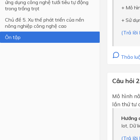
ứng dụng công nghệ tưới tiêu tự động
+ Mô hì
trong trồng trọt
Lớp 4
Chủ đề 5. Xu thế phát triển của nền
+ Sử dụn
Lớp 3
nông nghiệp công nghệ cao
(Trả lờ
Lớp 2
Ôn tập
Lớp 1
Thảo luậ
Câu hỏi 2
Mô hình n
lần thứ tư
Hướng d
Iot, Dữ 
(Trả lờ