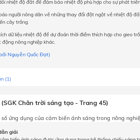
õi nhiệt độ đất để đảm bảo nhiệt độ phù hợp cho sự phát triển
báo người nông dân về những thay đổi đột ngột về nhiệt độ đấ
ến cây trồng.
ích dữ liệu nhiệt độ để dự đoán thời điểm thích hợp cho gieo tr
t động nông nghiệp khác.
i bởi Nguyễn Quốc Đạt)
n (1)
 (SGK Chân trời sáng tạo - Trang 45)
 số ứng dụng của cảm biến ánh sáng trong nông nghiệ
ẫn giải
cảm biến ánh sáng được ứng dụng trong hệ thống chiếu sáng t