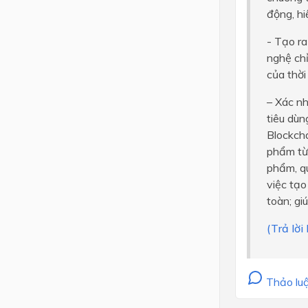
động, hi
- Tạo ra
nghệ chỉ
của thời
– Xác nh
tiêu dùn
Blockcha
phẩm từ 
phẩm, qu
việc tạo
toàn; gi
(Trả lờ
Thảo luậ