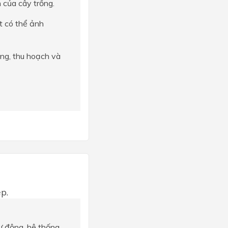
 của cây trồng.
t có thể ảnh
ồng, thu hoạch và
p.
ự động, hệ thống