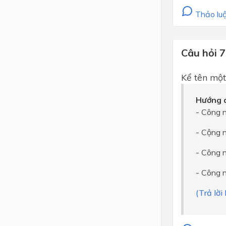
Thảo luậ
Câu hỏi 7
Kể tên một
Hướng d
- Công n
- Cộng 
- Công 
- Công 
(Trả lờ