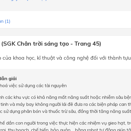
n (1)
 (SGK Chân trời sáng tạo - Trang 45)
ò của khoa học, kĩ thuật và công nghệ đối với thành tự
ẫn giải
 hoá việc sử dụng các tài nguyên
ịnh các khu vực có khả năng mất năng suất hoặc nhiễm sâu bệ
tinh và máy bay không người lái đê đưa ra các biện pháp can th
c sử dụng phân bón và thuốc trừ sâu, đồng thời tăng năng suấ
hế dần con người trong việc thực hiện các nhiệm vụ gieo hạt, tr
rại, thu hoạch, chế biến, bảo quản,... bằng robot tự động giúp 