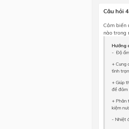
Câu hỏi 4
Cảm biến đ
nào trong
Hướng d
- Độ ẩm
+ Cung c
tình trạ
+ Giúp t
để đảm b
+ Phân t
kiệm nư
- Nhiệt 