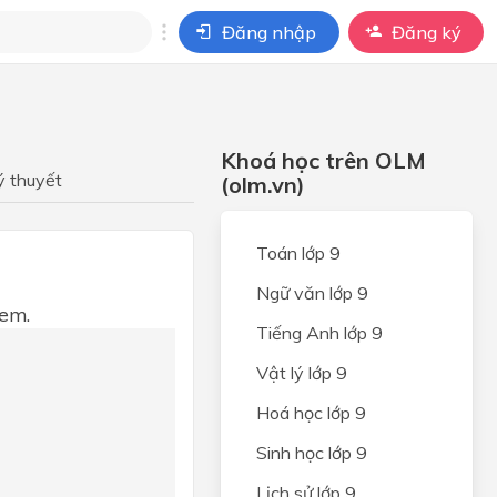
Đăng nhập
Đăng ký
i
ho câu hỏi của
Khoá học trên OLM
BÀI HỌC
ý thuyết
(olm.vn)
Toán lớp 9
Ngữ văn lớp 9
 em.
Tiếng Anh lớp 9
Vật lý lớp 9
Hoá học lớp 9
Sinh học lớp 9
Lịch sử lớp 9