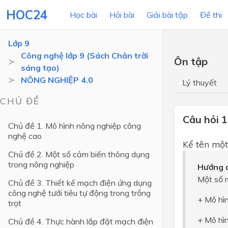
HOC24
Học bài
Hỏi bài
Giải bài tập
Đề thi
Lớp 9
Công nghệ lớp 9 (Sách Chân trời
Ôn tập
sáng tạo)
LỚP HỌC
MÔN
NÔNG NGHIỆP 4.0
Lý thuyết
Lớp 12
CHỦ ĐỀ
Lớp 11
Câu hỏi 1
Chủ đề 1. Mô hình nông nghiệp công
nghệ cao
Lớp 10
Kể tên một
Chủ đề 2. Một số cảm biến thông dụng
Lớp 9
trong nông nghiệp
Hướng d
Lớp 8
Một số 
Chủ đề 3. Thiết kế mạch điện ứng dụng
Lớp 7
công nghệ tưới tiêu tự động trong trồng
+ Mô hì
trọt
Lớp 6
+ Mô hìn
Chủ đề 4. Thực hành lắp đặt mạch điện
Lớp 5