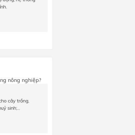
ính.
ong nông nghiệp?
ho cây trồng,
ỷ sinh;...