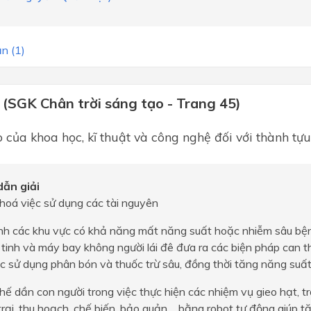
n (1)
 (SGK Chân trời sáng tạo - Trang 45)
ò của khoa học, kĩ thuật và công nghệ đối với thành tự
ẫn giải
 hoá việc sử dụng các tài nguyên
ịnh các khu vực có khả năng mất năng suất hoặc nhiễm sâu bệ
tinh và máy bay không người lái đê đưa ra các biện pháp can th
c sử dụng phân bón và thuốc trừ sâu, đồng thời tăng năng suấ
hế dần con người trong việc thực hiện các nhiệm vụ gieo hạt, tr
rại, thu hoạch, chế biến, bảo quản,... bằng robot tự động giúp 