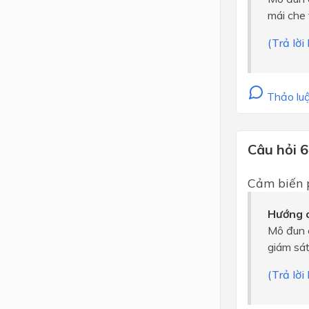
mái che 
(Trả lờ
Thảo luậ
Câu hỏi 6
Cảm biến 
Hướng d
Mô đun 
giám sát
(Trả lờ