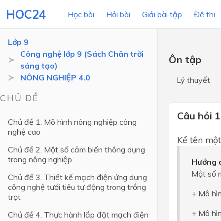
HOC24
Học bài
Hỏi bài
Giải bài tập
Đề thi
Lớp 9
Công nghệ lớp 9 (Sách Chân trời
Ôn tập
sáng tạo)
LỚP HỌC
MÔN
NÔNG NGHIỆP 4.0
Lý thuyết
Lớp 12
CHỦ ĐỀ
Lớp 11
Câu hỏi 1
Chủ đề 1. Mô hình nông nghiệp công
nghệ cao
Lớp 10
Kể tên một
Chủ đề 2. Một số cảm biến thông dụng
Lớp 9
trong nông nghiệp
Hướng d
Lớp 8
Một số 
Chủ đề 3. Thiết kế mạch điện ứng dụng
Lớp 7
công nghệ tưới tiêu tự động trong trồng
+ Mô hì
trọt
Lớp 6
+ Mô hìn
Chủ đề 4. Thực hành lắp đặt mạch điện
Lớp 5