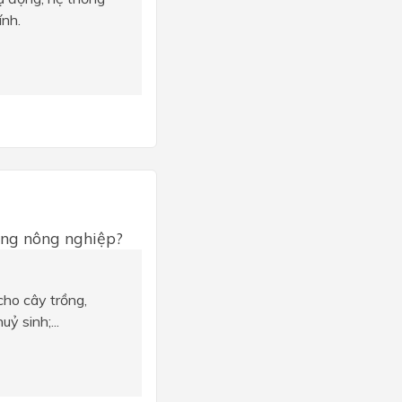
ính.
ong nông nghiệp?
ho cây trồng,
ỷ sinh;...