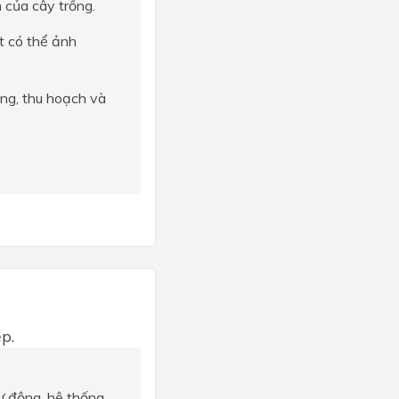
 của cây trồng.
t có thể ảnh
ồng, thu hoạch và
p.
ự động, hệ thống