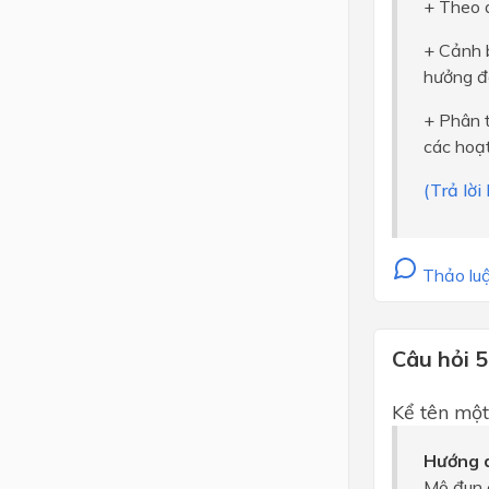
+ Theo d
+ Cảnh 
hưởng đ
+ Phân t
các hoạ
(Trả lờ
Thảo luậ
Câu hỏi 5
Kể tên một
Hướng d
Mô đun 