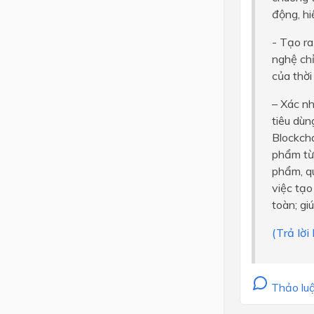
động, hi
- Tạo ra
nghệ chỉ
của thời
– Xác nh
tiêu dùn
Blockcha
phẩm từ 
phẩm, qu
việc tạo
toàn; gi
(Trả lờ
Thảo luậ