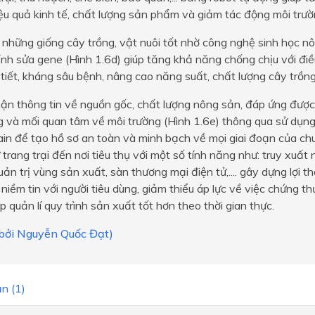
ệu quả kinh tế, chất lượng sản phẩm và giảm tác động môi trư
 những giống cây trồng, vật nuôi tốt nhờ công nghệ sinh học n
nh sửa gene (Hình 1.6d) giúp tăng khả năng chống chịu với điề
 tiết, kháng sâu bệnh, nâng cao năng suất, chất lượng cây trồng,
ận thông tin về nguồn gốc, chất lượng nông sản, đáp ứng được
g và mối quan tâm về môi trường (Hình 1.6e) thông qua sử dụn
in để tạo hồ sơ an toàn và minh bạch về mọi giai đoạn của ch
trang trại đến nơi tiêu thụ với một số tính năng như: truy xuất
ản trị vùng sản xuất, sàn thương mại điện tử,.... gây dựng lợi 
 niềm tin với người tiêu dùng, giảm thiểu áp lực về việc chứng 
úp quản lí quy trình sản xuất tốt hơn theo thời gian thực.
i bởi Nguyễn Quốc Đạt)
n (1)