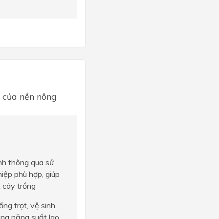
u của nền nông
nh thông qua sử
iệp phù hợp, giúp
t cây trồng
ồng trọt, vệ sinh
tăng năng suất lao