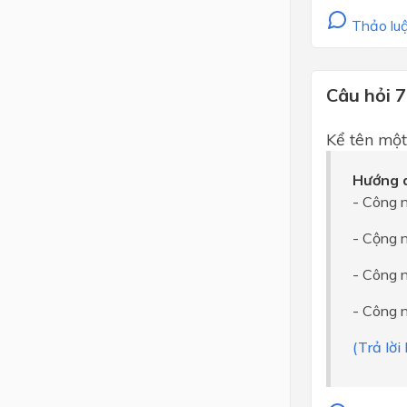
Thảo luậ
Câu hỏi 7
Kể tên một
Hướng d
- Công n
- Cộng 
- Công 
- Công 
(Trả lờ