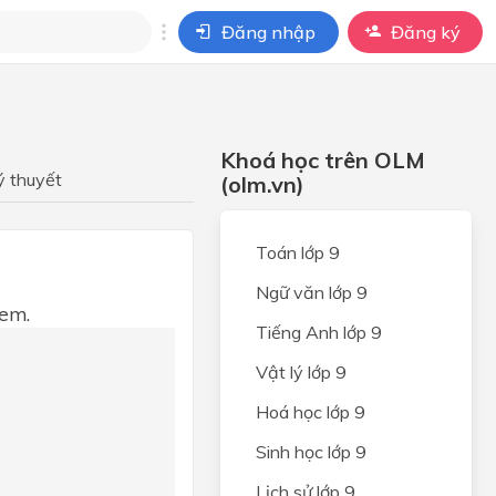
Đăng nhập
Đăng ký
i
ho câu hỏi của
Khoá học trên OLM
BÀI HỌC
ý thuyết
(olm.vn)
Toán lớp 9
Ngữ văn lớp 9
 em.
Tiếng Anh lớp 9
Vật lý lớp 9
Hoá học lớp 9
Sinh học lớp 9
Lịch sử lớp 9