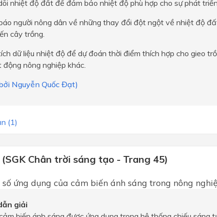
õi nhiệt độ đất để đảm bảo nhiệt độ phù hợp cho sự phát triển
báo người nông dân về những thay đổi đột ngột về nhiệt độ đấ
ến cây trồng.
ích dữ liệu nhiệt độ để dự đoán thời điểm thích hợp cho gieo tr
t động nông nghiệp khác.
i bởi Nguyễn Quốc Đạt)
n (1)
 (SGK Chân trời sáng tạo - Trang 45)
 số ứng dụng của cảm biến ánh sáng trong nông nghiệ
ẫn giải
cảm biến ánh sáng được ứng dụng trong hệ thống chiếu sáng t