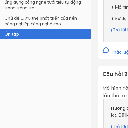
ứng dụng công nghệ tưới tiêu tự động
+ Mô hì
trong trồng trọt
Lớp 4
Chủ đề 5. Xu thế phát triển của nền
+ Sử dụn
Lớp 3
nông nghiệp công nghệ cao
(Trả lờ
Lớp 2
Ôn tập
Lớp 1
Thảo luậ
Câu hỏi 2
Mô hình n
lần thứ tư
Hướng d
Iot, Dữ 
(Trả lờ