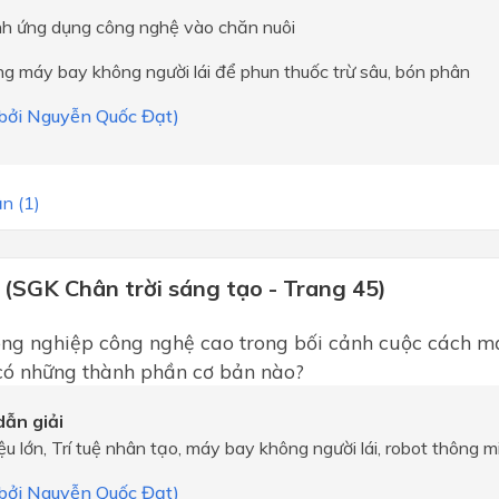
nh ứng dụng công nghệ vào chăn nuôi
g máy bay không người lái để phun thuốc trừ sâu, bón phân
i bởi Nguyễn Quốc Đạt)
n (1)
 (SGK Chân trời sáng tạo - Trang 45)
ông nghiệp công nghệ cao trong bối cảnh cuộc cách 
 có những thành phần cơ bản nào?
ẫn giải
liệu lớn, Trí tuệ nhân tạo, máy bay không người lái, robot thông m
i bởi Nguyễn Quốc Đạt)