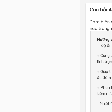
Câu hỏi 4
Cảm biến đ
nào trong
Hướng d
- Độ ẩm
+ Cung c
tình trạ
+ Giúp t
để đảm b
+ Phân t
kiệm nư
- Nhiệt 