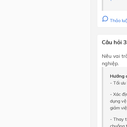
Thảo luậ
Câu hỏi 3
Nêu vai tr
nghiệp.
Hướng d
- Tối ưu
- Xác đ
dụng vệ 
giảm việ
- Thay t
chuồng t