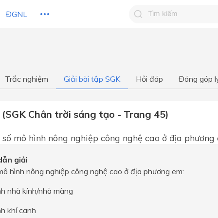
ĐGNL
Tìm kiếm câu trả lờ
Tìm kiếm câu trả lời c
 HỌC
CHỦ ĐỀ / CHƯƠNG
bạn
Trắc nghiệm
Giải bài tập SGK
Hỏi đáp
Đóng góp l
 (SGK Chân trời sáng tạo - Trang 45)
 số mô hình nông nghiệp công nghệ cao ở địa phương
ẫn giải
mô hình nông nghiệp công nghệ cao ở địa phương em:
nh nhà kính/nhà màng
h khí canh