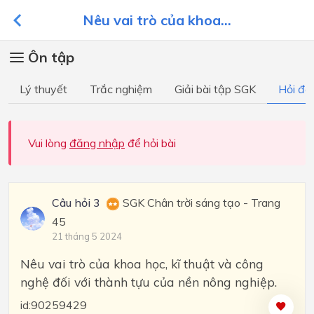
Nêu vai trò của khoa...
Ôn tập
Lý thuyết
Trắc nghiệm
Giải bài tập SGK
Hỏi đá
Vui lòng
đăng nhập
để hỏi bài
Câu hỏi 3
SGK Chân trời sáng tạo - Trang
45
21 tháng 5 2024
Nêu vai trò của khoa học, kĩ thuật và công
nghệ đối với thành tựu của nền nông nghiệp.
id:90259429