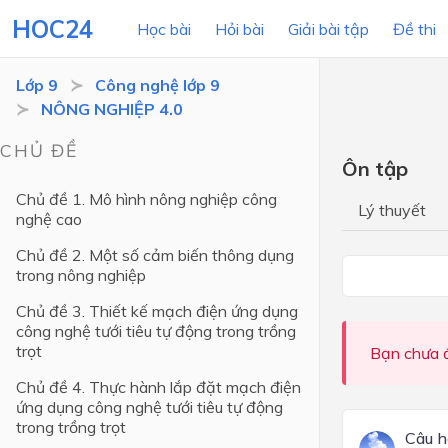
HOC24
Học bài
Hỏi bài
Giải bài tập
Đề thi
Lớp 9
Công nghệ lớp 9
NÔNG NGHIỆP 4.0
LỚP HỌC
MÔN
CHỦ ĐỀ
Ôn tập
Lớp 12
Chủ đề 1. Mô hình nông nghiệp công
Lý thuyết
nghệ cao
Lớp 11
Chủ đề 2. Một số cảm biến thông dụng
Lớp 10
trong nông nghiệp
Lớp 9
Chủ đề 3. Thiết kế mạch điện ứng dụng
công nghệ tưới tiêu tự động trong trồng
Lớp 8
trọt
Bạn chưa đ
Lớp 7
Chủ đề 4. Thực hành lắp đặt mạch điện
ứng dụng công nghệ tưới tiêu tự động
Lớp 6
trong trồng trọt
Câu h
Lớp 5