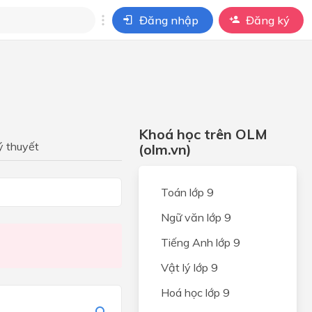
Đăng nhập
Đăng ký
i
ho câu hỏi của
BÀI HỌC
Khoá học trên OLM
ỆP
ý thuyết
(olm.vn)
ONG
Toán lớp 9
Ngữ văn lớp 9
UNG
Tiếng Anh lớp 9
PHÁP
Vật lý lớp 9
ỘT
Ổ
Hoá học lớp 9