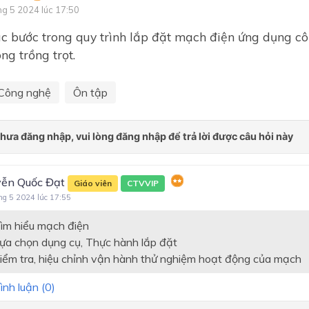
ng 5 2024 lúc 17:50
Chủ đề 3. KĨ THUẬT TRỒ
CHĂM SÓC MỘT SỐ LOẠI 
c bước trong quy trình lắp đặt mạch điện ứng dụng cô
ĂN QUẢ PHỔ BIẾN
ng trồng trọt.
Chủ đề 4. NGÀNH NGHỀ L
QUAN ĐẾN TRỒNG CÂY Ă
Công nghệ
Ôn tập
QUẢ
CHẾ BIẾN THỰC PHẨM
Chủ đề 1. Chất dinh dưỡng 
toàn trong chế biến thực p
ễn Quốc Đạt
Giáo viên
CTVVIP
Chủ đề 2. Thực hành chế bi
ng 5 2024 lúc 17:55
thực phẩm
Tìm hiểu mạch điện
Chủ đề 3. Ngành nghề liên 
đến chế biến thực phẩm
Lựa chọn dụng cụ, Thực hành lắp đặt
Kiểm tra, hiệu chỉnh vận hành thử nghiệm hoạt động của mạch
ĐỊNH HƯỚNG NGHỀ NGHI
ình luận (
0
)
LẮP ĐẶT MẠNG ĐIỆN TR
NHÀ