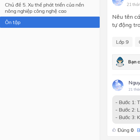
Chủ đề 5. Xu thế phát triển của nền
21 thá
nông nghiệp công nghệ cao
Lớp 4
Nêu tên cá
Ôn tập
Lớp 3
tự động tro
Lớp 2
Lớp 9
Lớp 1
Nguy
21 thá
- Bước 1: 
- Bước 2: 
- Bước 3: 
Đúng
0
B