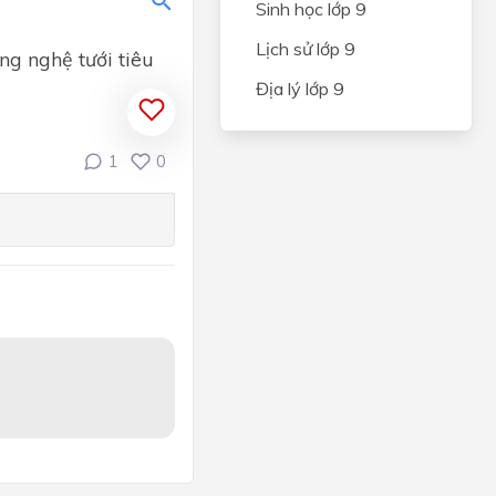
Sinh học lớp 9
NG VÀ
Lịch sử lớp 9
CÂY
ng nghệ tưới tiêu
Địa lý lớp 9
IÊN
N
1
0
và an
hẩm
ến
quan
ỆP
ONG