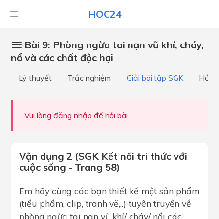
HOC24
Bài 9: Phòng ngừa tai nạn vũ khí, cháy,
nổ và các chất độc hại
Lý thuyết
Trắc nghiệm
Giải bài tập SGK
Hỏi đ
Vui lòng
đăng nhập
để hỏi bài
Vận dụng 2 (SGK Kết nối tri thức với
cuộc sống - Trang 58)
Em hãy cùng các bạn thiết kế một sản phẩm
(tiểu phẩm, clip, tranh vẽ,..) tuyên truyền về
phòng ngừa tai nạn vũ khí/ cháy/ nổi các