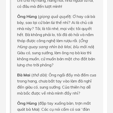
chỉ cho họ hàng, hang hốc nhà người ta rồi,
có đâu mà đến lượt mình!
Ông Hùng
(
giọng quả quyết
): Ơ hay cái bà
bày, sao lại cứ bàn lùi thế nhỉ? Ai là chủ cái
nhà này? Tôi, là tôi nhé, mọi việc tôi quyết
hết. Bà không phải lo, tôi đã dò hỏi và nắm
thóp được công nghệ làm rượu rồi. (
Ông
Hùng quay sang nhìn bà Mai, bĩu môi nói
)
Giàu có, sung sướng, làm ông nọ bà kia thì
không muốn, cứ muốn bán mặt cho đất bán
lưng cho trời phỏng?
Bà Mai
(
thở dài
): Ông ngồi đấy mà đếm cua
trong hang, chưa bắt tay vào làm đã nghĩ
đến giàu có, sung sướng. Của thiên hạ dễ
mà bốc được về nhà mình đấy nhỉ?
Ông Hùng
(đập tay xuống bàn, trợn mắt
quát bà Mai): Các cụ nói cấm có sai “đàn