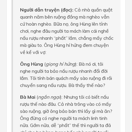
Người dẫn truyện (đọc):
Cả nhà quần quật
quanh năm bên ruộng đồng mà nghèo vẫn
cứ hoàn nghèo. Bữa nọ, ông Hùng lên tỉnh
chơi, nghe đâu người ta mách làm cái nghề
nấu rượu nhanh “phất” lắm, chẳng mấy chốc
mà giàu to. Ông Hùng hí hửng đem chuyện
về kể với vợ:
Ông Hùng
(
giọng hí hửng
): Bà nó ơi, tôi
nghe người ta bảo nấu rượu nhanh đổi đời
lắm. Tôi tính bán quách mấy sào ruộng đi rồi
chuyển sang nấu rượu. Bà thấy thế nào?
Bà Mai
(
ngần ngại
): Nhưng tôi có biết nấu
rượu thế nào đâu. Cả nhà trông vào có mấy
sào ruộng, giờ ông bảo bán thì lấy gì mà ăn?
Ông đừng có nghe người ta mách linh tinh
nữa. Gớm nữa, dễ “phất” thế thì người ta đã