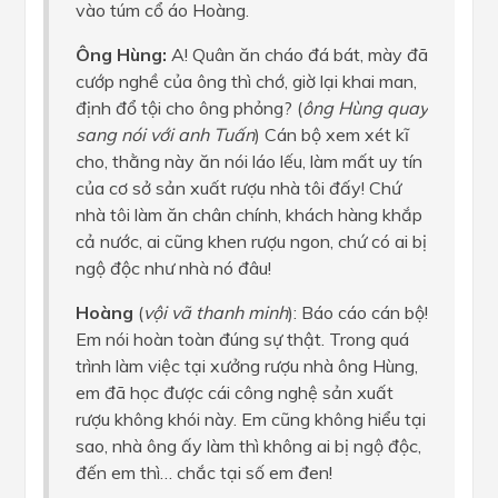
vào túm cổ áo Hoàng.
Ông Hùng:
A! Quân ăn cháo đá bát, mày đã
cướp nghề của ông thì chớ, giờ lại khai man,
định đổ tội cho ông phỏng? (
ông Hùng quay
sang nói với anh Tuấn
) Cán bộ xem xét kĩ
cho, thằng này ăn nói láo lếu, làm mất uy tín
của cơ sở sản xuất rượu nhà tôi đấy! Chứ
nhà tôi làm ăn chân chính, khách hàng khắp
cả nước, ai cũng khen rượu ngon, chứ có ai bị
ngộ độc như nhà nó đâu!
Hoàng
(
vội vã thanh minh
): Báo cáo cán bộ!
Em nói hoàn toàn đúng sự thật. Trong quá
trình làm việc tại xưởng rượu nhà ông Hùng,
em đã học được cái công nghệ sản xuất
rượu không khói này. Em cũng không hiểu tại
sao, nhà ông ấy làm thì không ai bị ngộ độc,
đến em thì… chắc tại số em đen!