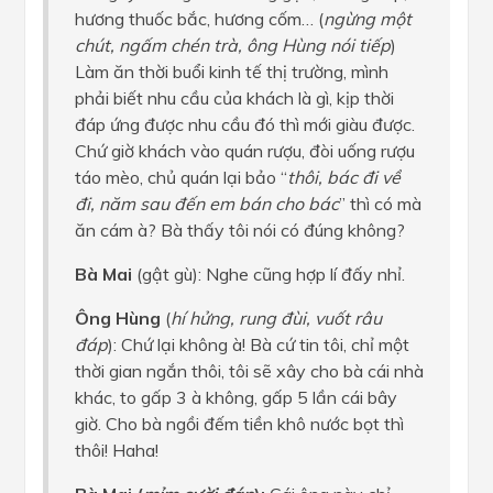
hương thuốc bắc, hương cốm… (
ngừng một
chút, ngấm chén trà, ông Hùng nói tiếp
)
Làm ăn thời buổi kinh tế thị trường, mình
phải biết nhu cầu của khách là gì, kịp thời
đáp ứng được nhu cầu đó thì mới giàu được.
Chứ giờ khách vào quán rượu, đòi uống rượu
táo mèo, chủ quán lại bảo “
thôi, bác đi về
đi, năm sau đến em bán cho bác
” thì có mà
ăn cám à? Bà thấy tôi nói có đúng không?
Bà Mai
(gật gù): Nghe cũng hợp lí đấy nhỉ.
Ông Hùng
(
hí hửng, rung đùi, vuốt râu
đáp
): Chứ lại không à! Bà cứ tin tôi, chỉ một
thời gian ngắn thôi, tôi sẽ xây cho bà cái nhà
khác, to gấp 3 à không, gấp 5 lần cái bây
giờ. Cho bà ngồi đếm tiền khô nước bọt thì
thôi! Haha!