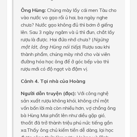
Ông Hùng:
Chúng mày lấy cái men Tàu cho
vào nước vo gạo rồi ủ hai, ba ngày nghe
chưa? Nước gạo không đủ thì bơm ở giếng
lên. Sau 3 ngày ngâm và ủ thì đun, chắt lấy
rượu là được. Hai đứa nhớ chưa? (
Ngừng
một lát, ông Hùng nói tiếp
) Rượu sau khi
thành phẩm, chúng mày nhớ cho vài viên
đường hóa học ông để ở góc bếp vào thì
rượu mới có độ ngọt và đậm vị.
Cảnh 4. Tại nhà của Hoàng
Người dẫn truyện (đọc):
Với công nghệ
sản xuất rượu không khói, không chỉ một
vốn bốn lời mà còn nhiều hơn, vợ chồng ông
bà Hùng Mai phất lên như diều gặp gió,
thoắt đã trở thành triệu phú nức tiếng gần
xa.Thấy ông chủ kiếm tiền dễ dàng, lại học