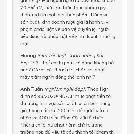
gì không? Hai người nghe rõ đây, theo khoản
20, Điều 2, Luật An toàn thực phẩm quy
định: rượu là một loại thực phẩm. Hành vi
sản xuất, kinh doanh rượu giả là hành vi vi
phạm pháp luật về bảo vệ quyền lợi người
tiêu dùng và pháp luật về kinh doanh thương
mại.
Hoàng
(mặt tái nhợt, ngập ngừng hỏi
lại):
Thế… thế em bị phạt có nặng không hả
anh? Có vài cái lít rượu thì chắc chỉ phạt
mấy trăm nghìn đồng thôi anh nhỉ?
Anh Tuấn
(nghiêm nghị đáp):
Theo Nghị
định số 98/2020/NĐ-CP mức phạt tiền tối
đa trong lĩnh vực sản xuất, buôn bán hàng
giả, hàng cấm là 200 triệu đồngđối với cá
nhân và 400 triệu đồng đối với tổ chức.
Không chỉ bị xử phạt hành chính, trong
trường hợp đủ yếu tố cấu thành tội phạm thì