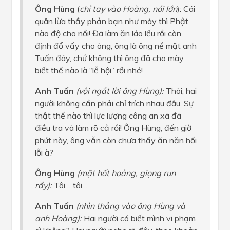
Ông Hùng
(
chỉ tay vào Hoàng, nói lớn
): Cái
quân lừa thầy phản bạn như mày thì Phật
nào độ cho nổi! Đã làm ăn láo lếu rồi còn
định đổ vấy cho ông, ông là ông nể mặt anh
Tuấn đây, chứ không thì ông đã cho mày
biết thế nào là “lễ hội” rồi nhé!
Anh Tuấn
(vội ngắt lời ông Hùng):
Thôi, hai
người không cần phải chỉ trích nhau đâu. Sự
thật thế nào thì lực lượng công an xã đã
điều tra và làm rõ cả rồi! Ông Hùng, đến giờ
phút này, ông vẫn còn chưa thấy ăn năn hối
lỗi à?
Ông Hùng
(mặt hốt hoảng, giọng run
rẩy):
Tôi… tôi…
Anh Tuấn
(nhìn thẳng vào ông Hùng và
anh Hoàng):
Hai người có biết mình vi phạm