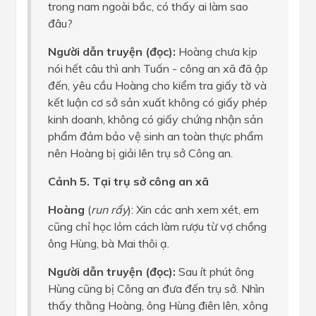
trong nam ngoài bắc, có thấy ai làm sao
đâu?
Người dẫn truyện (đọc):
Hoàng chưa kịp
nói hết câu thì anh Tuấn - công an xã đã ập
đến, yêu cầu Hoàng cho kiểm tra giấy tờ và
kết luận cơ sở sản xuất không có giấy phép
kinh doanh, không có giấy chứng nhận sản
phẩm đảm bảo vệ sinh an toàn thực phẩm
nên Hoàng bị giải lên trụ sở Công an.
Cảnh 5. Tại trụ sở công an xã
Hoàng
(
run rẩy
): Xin các anh xem xét, em
cũng chỉ học lỏm cách làm rượu từ vợ chồng
ông Hùng, bà Mai thôi ạ.
Người dẫn truyện (đọc):
Sau ít phút ông
Hùng cũng bị Công an đưa đến trụ sở. Nhìn
thấy thằng Hoàng, ông Hùng điên lên, xông