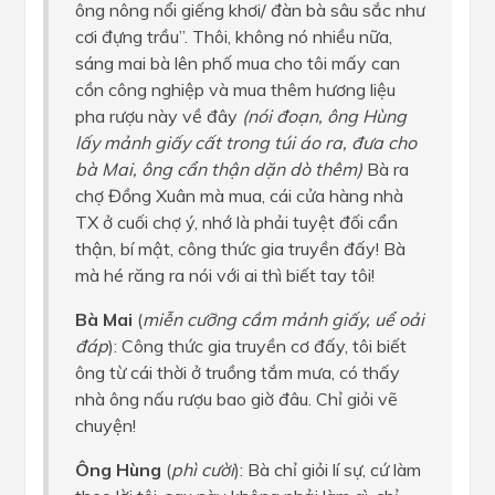
ông nông nổi giếng khơi/ đàn bà sâu sắc như
cơi đựng trầu”. Thôi, không nó nhiều nữa,
sáng mai bà lên phố mua cho tôi mấy can
cồn công nghiệp và mua thêm hương liệu
pha rượu này về đây
(nói đoạn, ông Hùng
lấy mảnh giấy cất trong túi áo ra, đưa cho
bà Mai, ông cẩn thận dặn dò thêm)
Bà ra
chợ Đồng Xuân mà mua, cái cửa hàng nhà
TX ở cuối chợ ý, nhớ là phải tuyệt đối cẩn
thận, bí mật, công thức gia truyền đấy! Bà
mà hé răng ra nói với ai thì biết tay tôi!
Bà Mai
(
miễn cưỡng cầm mảnh giấy, uể oải
đáp
): Công thức gia truyền cơ đấy, tôi biết
ông từ cái thời ở truồng tắm mưa, có thấy
nhà ông nấu rượu bao giờ đâu. Chỉ giỏi vẽ
chuyện!
Ông Hùng
(
phì cười
): Bà chỉ giỏi lí sự, cứ làm