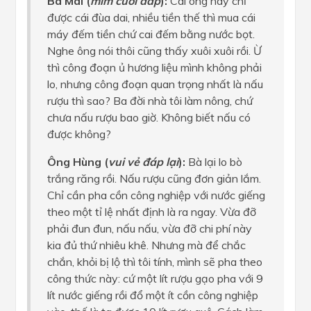
Bà Mai (
mỉm cười đáp
):
Cái ông này chỉ
được cái đùa dai, nhiều tiền thế thì mua cái
máy đếm tiền chứ cai đếm bằng nước bọt.
Nghe ông nói thôi cũng thấy xuôi xuôi rồi. Ừ
thì công đoạn ủ hương liệu mình không phải
lo, nhưng công đoạn quan trọng nhất là nấu
rượu thì sao? Ba đời nhà tôi làm nông, chứ
chưa nấu rượu bao giờ. Không biết nấu có
được không?
Ông Hùng (
vui vẻ đáp lại
):
Bà lại lo bò
trắng răng rồi. Nấu rượu cũng đơn giản lắm.
Chỉ cần pha cồn công nghiệp với nước giếng
theo một tỉ lệ nhất định là ra ngay. Vừa đỡ
phải đun đun, nấu nấu, vừa đỡ chi phí này
kia đủ thứ nhiêu khê. Nhưng mà để chắc
chắn, khỏi bị lộ thì tôi tính, mình sẽ pha theo
công thức này: cứ một lít rượu gạo pha với 9
lít nước giếng rồi đổ một ít cồn công nghiệp