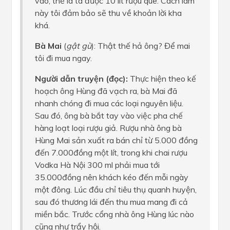
vào, thế là ta được 10 lít rượu quê. Cách làm
này tôi đảm bảo sẽ thu về khoản lời kha
khá.
Bà Mai
(
gật gù
): Thật thế hả ông? Để mai
tôi đi mua ngay.
Người dẫn truyện (đọc):
Thực hiện theo kế
hoạch ông Hùng đã vạch ra, bà Mai đã
nhanh chóng đi mua các loại nguyên liệu.
Sau đó, ông bà bắt tay vào việc pha chế
hàng loạt loại rượu giả. Rượu nhà ông bà
Hùng Mai sản xuất ra bán chỉ từ 5.000 đồng
đến 7.000đồng một lít, trong khi chai rượu
Vodka Hà Nội 300 ml phải mua tới
35.000đồng nên khách kéo đến mỗi ngày
một đông. Lúc đầu chỉ tiêu thụ quanh huyện,
sau đó thương lái đến thu mua mang đi cả
miền bắc. Trước cổng nhà ông Hùng lúc nào
cũng như trẩy hội.