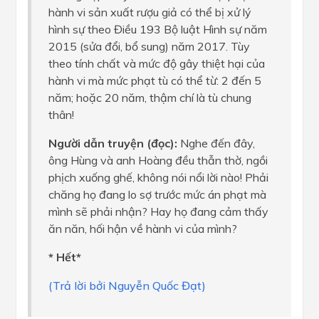
hành vi sản xuất rượu giả có thể bị xử lý
hình sự theo Điều 193 Bộ luật Hình sự năm
2015 (sửa đổi, bổ sung) năm 2017. Tùy
theo tính chất và mức độ gây thiệt hại của
hành vi mà mức phạt tù có thể từ: 2 đến 5
năm; hoặc 20 năm, thậm chí là tù chung
thân!
Người dẫn truyện (đọc):
Nghe đến đây,
ông Hùng và anh Hoàng đều thẫn thờ, ngồi
phịch xuống ghế, không nói nổi lời nào! Phải
chăng họ đang lo sợ trước mức án phạt mà
mình sẽ phải nhận? Hay họ đang cảm thấy
ăn năn, hối hận về hành vi của mình?
* Hết*
(Trả lời bởi Nguyễn Quốc Đạt)