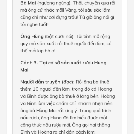
Bà Mai
(ngượng ngùng): Thôi, chuyện qua rồi
mà ông cứ nhắc mãi! Vâng, tôi sâu sắc lắm
cũng chỉ như cơi đựng trầu! Từ giờ ông nói gì
tôi nghe tuốt!
Ông Hùng
(bật cười, nói): Tôi tính mở rộng
quy mô sản xuất rồi thuê người đến làm, có
thế mới kịp bà ạ!
Cảnh 3. Tại cơ sở sản xuất rượu Hùng
Mai
Người dẫn truyện (đọc):
Rồi ông bà thuê
thêm 10 người đến làm, trong đó có Hoàng
và Bình được ông bà thuê ở làng bên. Hoàng
và Bình làm việc chăm chỉ, nhanh nhẹn nên
ông bà Hùng Mai rất ưng ý. Trong quá trình
nấu rượu, ông Hùng đã tìm hiểu được một
công thức nấu rượu mới. Ông gọi hai thằng
Bình và Hoàng ra chỉ dẫn cách làm: