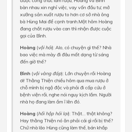
được công thức làm rượu, Hoàng và Bình
bàn nhau xin nghỉ việc, vay vốn đầu tư, mở
xưởng sản xuất rượu to hơn cơ sở nhà ông
bà Hùng Mai để cạnh tranh.Một hôm Hoàng
đang chắt rượu vào can thì nhận được cuộc
gọi của Bình.
Hoàng
(
vội hỏi
): Alo, có chuyện gì thế? Nhà
bao việc mà mày đi đâu mất dạng từ sáng
đến giờ thế?
Bình
(
vội vàng đáp
): Lớn chuyện rồi Hoàng
ơi! Thằng Thiện chiều hôm qua mua rượu ở
chỗ mình bị ngộ độc và phải đi cấp cứu ở
bệnh viện rồi, nghe nói nguy kịch lắm. Người
nhà họ đang làm ầm ĩ lên đó.
Hoàng
(
hồi hộp hỏi lại
): Thật… thật không?
Hay thằng Thiện nó ăn phải cái gì rồi bị thế?
Chứ nhà lão Hùng cũng làm thế, bán khắp