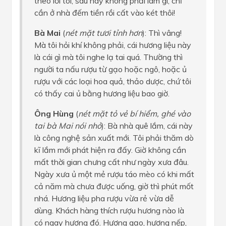
theo lời tôi, sau này không phải làm gì, chỉ
cần ở nhà đếm tiền rồi cất vào két thôi!
Bà Mai
(
nét mặt tươi tỉnh hơn
): Thì vâng!
Mà tôi hỏi khí không phải, cái hương liệu này
là cái gì mà tôi nghe lạ tai quá. Thường thì
người ta nấu rượu từ gạo hoặc ngô, hoặc ủ
rượu với các loại hoa quả, thảo dược, chứ tôi
có thấy cai ủ bằng hương liệu bao giờ.
Ông Hùng
(
nét mặt tỏ vẻ bí hiểm, ghé vào
tai bà Mai nói nhỏ
): Bà nhà quê lắm, cái này
là công nghệ sản xuất mới. Tôi phải thăm dò
kĩ lắm mới phát hiện ra đấy. Giờ không cần
mất thời gian chưng cất như ngày xưa đâu.
Ngày xưa ủ một mẻ rượu táo mèo có khi mất
cả năm mà chưa được uống, giờ thì phút mốt
nhá. Hương liệu pha rượu vừa rẻ vừa dễ
dùng. Khách hàng thích rượu hương nào là
có ngay hương đó. Hương gạo, hương nếp,