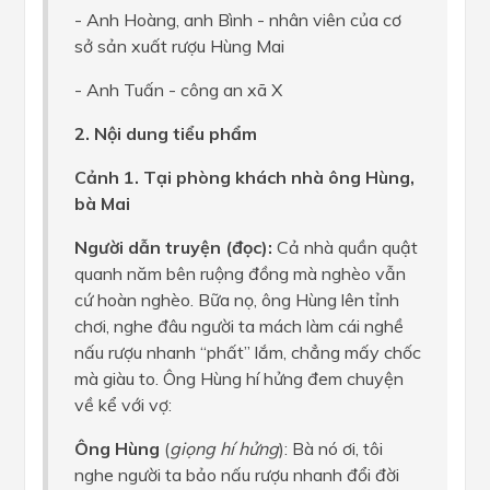
- Anh Hoàng, anh Bình - nhân viên của cơ
sở sản xuất rượu Hùng Mai
- Anh Tuấn - công an xã X
2. Nội dung tiểu phẩm
Cảnh 1. Tại phòng khách nhà ông Hùng,
bà Mai
Người dẫn truyện (đọc):
Cả nhà quần quật
quanh năm bên ruộng đồng mà nghèo vẫn
cứ hoàn nghèo. Bữa nọ, ông Hùng lên tỉnh
chơi, nghe đâu người ta mách làm cái nghề
nấu rượu nhanh “phất” lắm, chẳng mấy chốc
mà giàu to. Ông Hùng hí hửng đem chuyện
về kể với vợ:
Ông Hùng
(
giọng hí hửng
): Bà nó ơi, tôi
nghe người ta bảo nấu rượu nhanh đổi đời