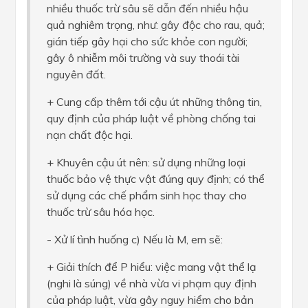
nhiều thuốc trừ sâu sẽ dẫn đến nhiều hậu
quả nghiêm trọng, như: gây độc cho rau, quả;
gián tiếp gây hại cho sức khỏe con người;
gây ô nhiễm môi trường và suy thoái tài
nguyên đất.
+ Cung cấp thêm tới cậu út những thông tin,
quy định của pháp luật về phòng chống tai
nạn chất độc hại.
+ Khuyên cậu út nên: sử dụng những loại
thuốc bảo vệ thực vật đúng quy định; có thể
sử dụng các chế phẩm sinh học thay cho
thuốc trừ sâu hóa học.
- Xử lí tình huống c) Nếu là M, em sẽ:
+ Giải thích để P hiểu: việc mang vật thể lạ
(nghi là súng) về nhà vừa vi phạm quy định
của pháp luật, vừa gây nguy hiểm cho bản