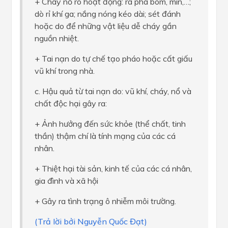
+ Cháy nổ ro hoạt động: rà phá bom, mìn,…;
dò rỉ khí ga; nắng nóng kéo dài; sét đánh
hoặc do để những vật liệu dễ cháy gần
nguồn nhiệt.
+ Tai nạn do tự chế tạo pháo hoặc cất giấu
vũ khí trong nhà.
c. Hậu quả từ tai nạn do: vũ khí, cháy, nổ và
chất độc hại gây ra:
+ Ảnh hưởng đến sức khỏe (thể chất, tinh
thần) thậm chí là tính mạng của các cá
nhân.
+ Thiệt hại tài sản, kinh tế của các cá nhân,
gia đình và xã hội
+ Gây ra tình trạng ô nhiễm môi trường.
(Trả lời bởi Nguyễn Quốc Đạt)