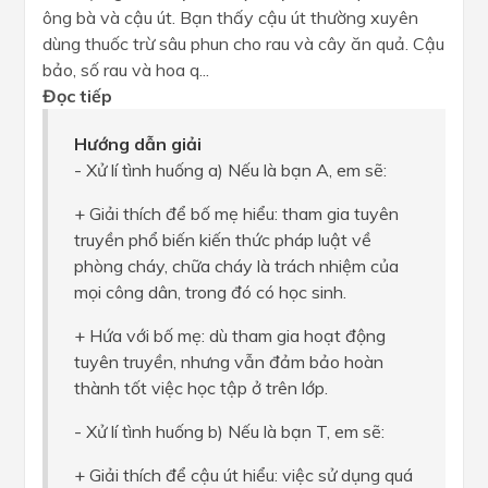
ông bà và cậu út. Bạn thấy cậu út thường xuyên
dùng thuốc trừ sâu phun cho rau và cây ăn quả. Cậu
bảo, số rau và hoa q...
Đọc tiếp
Hướng dẫn giải
- Xử lí tình huống a) Nếu là bạn A, em sẽ:
+ Giải thích để bố mẹ hiểu: tham gia tuyên
truyền phổ biến kiến thức pháp luật về
phòng cháy, chữa cháy là trách nhiệm của
mọi công dân, trong đó có học sinh.
+ Hứa với bố mẹ: dù tham gia hoạt động
tuyên truyền, nhưng vẫn đảm bảo hoàn
thành tốt việc học tập ở trên lớp.
- Xử lí tình huống b) Nếu là bạn T, em sẽ:
+ Giải thích để cậu út hiểu: việc sử dụng quá