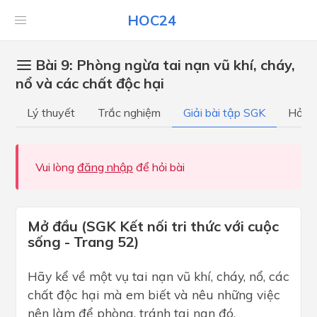
HOC24
Bài 9: Phòng ngừa tai nạn vũ khí, cháy,
nổ và các chất độc hại
Lý thuyết
Trắc nghiệm
Giải bài tập SGK
Hỏi đ
Vui lòng
đăng nhập
để hỏi bài
Mở đầu (SGK Kết nối tri thức với cuộc
sống - Trang 52)
Hãy kể về một vụ tai nạn vũ khí, cháy, nổ, các
chất độc hại mà em biết và nêu những việc
nên làm để phòng, tránh tai nạn đó.