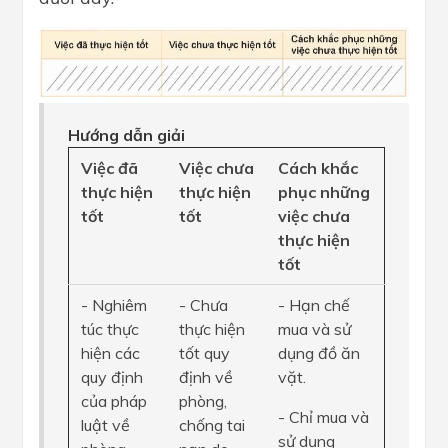
Hướng dẫn giải
Việc đã
Việc chưa
Cách khắc
thực hiện
thực hiện
phục những
tốt
tốt
việc chưa
thực hiện
tốt
- Nghiêm
- Chưa
- Hạn chế
túc thực
thực hiện
mua và sử
hiện các
tốt quy
dụng đồ ăn
quy định
định về
vặt.
của pháp
phòng,
- Chỉ mua và
luật về
chống tai
sử dụng