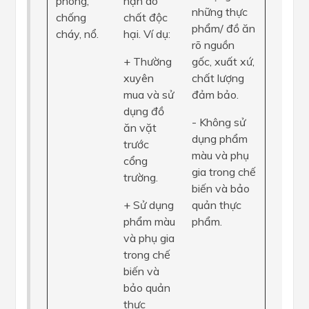
phòng,
nạn do
những thực
chống
chất độc
phẩm/ đồ ăn
cháy, nổ.
hại. Ví dụ:
rõ nguồn
+ Thường
gốc, xuất xứ,
xuyên
chất lượng
mua và sử
đảm bảo.
dụng đồ
- Không sử
ăn vặt
dụng phẩm
trước
màu và phụ
cổng
gia trong chế
trường.
biến và bảo
+ Sử dụng
quản thực
phẩm màu
phẩm.
và phụ gia
trong chế
biến và
bảo quản
thực