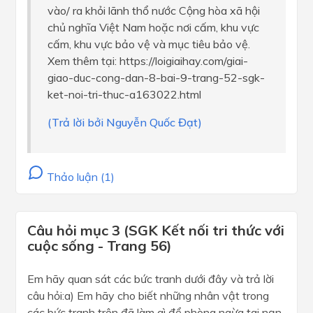
vào/ ra khỏi lãnh thổ nước Cộng hòa xã hội
chủ nghĩa Việt Nam hoặc nơi cấm, khu vực
cấm, khu vực bảo vệ và mục tiêu bảo vệ.
Xem thêm tại: https://loigiaihay.com/giai-
giao-duc-cong-dan-8-bai-9-trang-52-sgk-
ket-noi-tri-thuc-a163022.html
(Trả lời bởi Nguyễn Quốc Đạt)
Thảo luận (1)
Câu hỏi mục 3 (SGK Kết nối tri thức với
cuộc sống - Trang 56)
Em hãy quan sát các bức tranh dưới đây và trả lời
câu hỏi:a) Em hãy cho biết những nhân vật trong
các bức tranh trên đã làm gì để phòng ngừa tai nạn