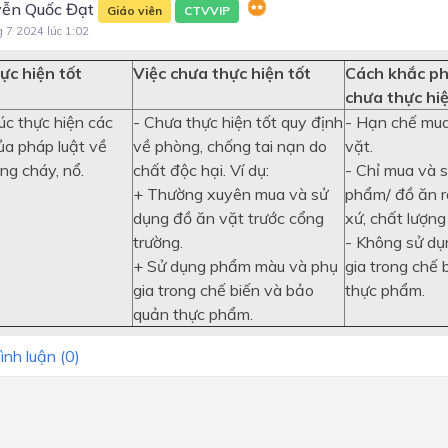
ễn Quốc Đạt
Giáo viên
CTVVIP
g 7 2024 lúc 1:02
ực hiện tốt
Việc chưa thực hiện tốt
Cách khắc ph
chưa thực hiệ
úc thực hiện các
- Chưa thực hiện tốt quy định
- Hạn chế mua
ủa pháp luật về
về phòng, chống tai nạn do
vặt.
ng cháy, nổ.
chất độc hại. Ví dụ:
- Chỉ mua và 
+ Thường xuyên mua và sử
phẩm/ đồ ăn r
dụng đồ ăn vặt trước cổng
xứ, chất lượn
trường.
- Không sử d
+ Sử dụng phẩm màu và phụ
gia trong chế 
gia trong chế biến và bảo
thực phẩm.
quản thực phẩm.
ình luận (
0
)