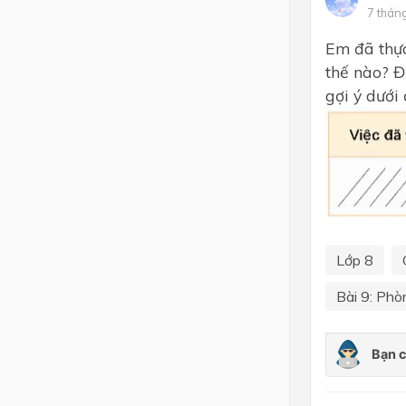
7 thán
Lớp 4
Em đã thực
Lớp 3
thế nào? Đ
gợi ý dưới 
Lớp 2
Lớp 1
Lớp 8
Bài 9: Phòn