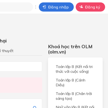
Đăng nhập
Đăng ký
i
ho câu hỏi của
BÀI HỌC
hại
Khoá học trên OLM
ý thuyết
(olm.vn)
Toán lớp 8 (Kết nối tri
thức với cuộc sống)
Toán lớp 8 (Cánh
Diều)
Toán lớp 8 (Chân trời
sáng tạo)
Ngữ văn lớp 8 (Kết nối