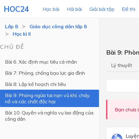
HOC24
Học bài
Hỏi bài
Giải bài tập
Đề thi
Lớp 8
Giáo dục công dân lớp 8
Học kì II
LỚP HỌC
MÔN
CHỦ ĐỀ
Bài 9: Phòn
Lớp 12
Bài 6. Xác định mục tiêu cá nhân
Lý thuyết
Lớp 11
Bài 7: Phòng, chống bạo lực gia đình
Lớp 10
Bài 8: Lập kế hoạch chi tiêu
Lớp 9
Bài 9: Phòng ngừa tai nạn vũ khí, cháy,
nổ và các chất độc hại
Lớp 8
Bạn chưa đ
Bài 10: Quyền và nghĩa vụ lao động của
Lớp 7
công dân
Lớp 6
Luyện
Lớp 5