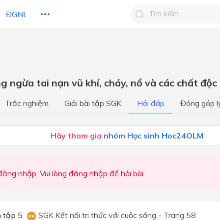
ĐGNL
Tìm kiếm câu trả lờ
Tìm kiếm câu trả lời c
 HỌC
CHỦ ĐỀ / CHƯƠNG
bạn
g ngừa tai nạn vũ khí, cháy, nổ và các chất độc 
Học kì 1
Trắc nghiệm
Giải bài tập SGK
Hỏi đáp
Đóng góp l
Học kì I
Học kì I
Hãy tham gia
nhóm Học sinh Hoc24OLM
Học kì I
Học kì 2
ăng nhập. Vui lòng
đăng nhập
để hỏi bài
Học kì II
Học kì II
 tập 5
SGK Kết nối tri thức với cuộc sống - Trang 58
Học kì II