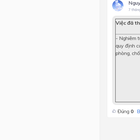
Nguy
7 thán
Việc đã th
- Nghiêm t
quy định c
phòng, chố
Đúng
0
B