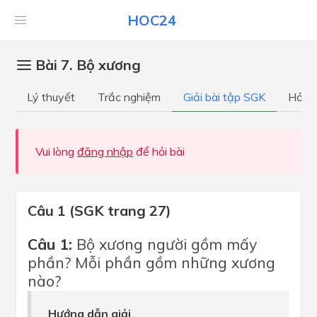
HOC24
Bài 7. Bộ xương
Lý thuyết
Trắc nghiệm
Giải bài tập SGK
Hỏi đ
Vui lòng
đăng nhập
để hỏi bài
Câu 1 (SGK trang 27)
Câu 1:
Bộ xương người gồm mấy
phần? Mỗi phần gồm những xương
nào?
Hướng dẫn giải