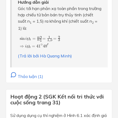
Hướng dẫn giải
Góc tới hạn phản xạ toàn phần trong trường
hợp chiếu từ bản bán trụ thủy tinh (chiết
suất n
= 1,5) ra không khí (chiết suất n
=
1
2
1) là:
sin
i
t
h
=
n
2
n
1
=
1
1
,
5
=
2
3
⇒
i
t
h
=
41
∘
48
′
1
2
2
n
sin
=
=
=
i
1
,
5
t
h
3
1
n
∘
′
⇒
=
41
48
i
t
h
(Trả lời bởi Hà Quang Minh)
Thảo luận (1)
Hoạt động 2 (SGK Kết nối tri thức với
cuộc sống trang 31)
Sử dụng dụng cụ thí nghiệm ở Hình 6.1 xác định giá