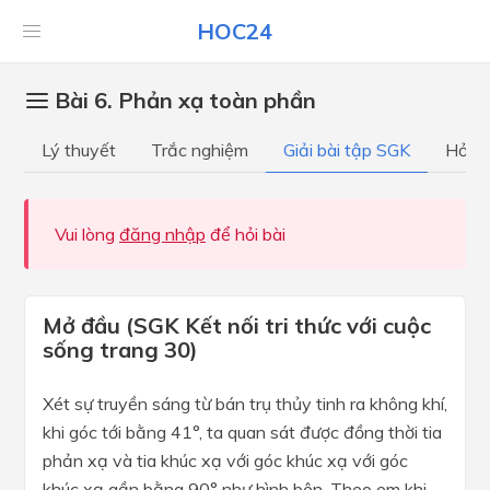
HOC24
Bài 6. Phản xạ toàn phần
Lý thuyết
Trắc nghiệm
Giải bài tập SGK
Hỏi đ
Vui lòng
đăng nhập
để hỏi bài
Mở đầu (SGK Kết nối tri thức với cuộc
sống trang 30)
Xét sự truyền sáng từ bán trụ thủy tinh ra không khí,
khi góc tới bằng 41°, ta quan sát được đồng thời tia
phản xạ và tia khúc xạ với góc khúc xạ với góc
khúc xạ gần bằng 90° như hình bên. Theo em khi