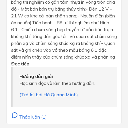
bảng thí nghiệm có gắn tấm nhựa in vòng tròn chia
độ;- Một bản bán trụ bằng thủy tinh;- Đèn 12 V –
21 W có khe cài bản chắn sáng;- Nguồn điện (biến
áp nguồn).Tiến hành:- Bố trí thí nghiệm như Hình
6.1.- Chiếu chùm sáng hẹp truyền từ bản bán trụ ra
không khí, tăng dần góc tới I và quan sát chùm sáng
phản xạ và chùm sáng khúc xạ ra không khí.- Quan
sát và ghi chép vào vở theo mẫu bảng 6.1 đặc
điểm nhìn thấy của chùm sáng khúc xạ và phản xạ
Đọc tiếp
Hướng dẫn giải
Học sinh đọc và làm theo hướng dẫn.
(Trả lời bởi Hà Quang Minh)
Thảo luận (1)