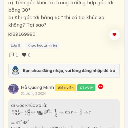
a) Tính góc khúc xạ trong trường hợp góc tới
bằng 30°
b) Khi góc tới bằng 60° thì có tia khúc xạ
không? Tại sao?
id:89169990
Lớp 9
Khoa học tự nhiên
1
0
Hà Quang Minh
Giáo viên
CTVVIP
31 tháng 3 2024
a) Góc khúc xạ là:
sin
i
sin
r
=
n
2
n
1
⇔
sin
30
∘
sin
r
=
1
4
3
⇒
sin
r
=
2
3
⇒
r
=
41
∘
48
′
∘
sin
1
2
2
n
sin
30
i
=
⇔
=
⇒
sin
=
⇒
r
r
4
3
sin
sin
1
n
r
r
3
∘
′
=
41
48