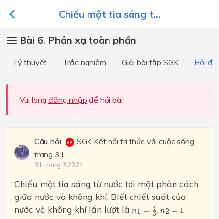
Chiếu một tia sáng t...
Bài 6. Phản xạ toàn phần
Lý thuyết
Trắc nghiệm
Giải bài tập SGK
Hỏi đá
Vui lòng
đăng nhập
để hỏi bài
Câu hỏi
SGK Kết nối tri thức với cuộc sống
trang 31
31 tháng 3 2024
Chiếu một tia sáng từ nước tới mặt phân cách
giữa nước và không khí. Biết chiết suất của
n
1
=
4
3
,
n
2
=
1
nước và không khí lần lượt là
4
=
,
=
1
1
2
n
n
3