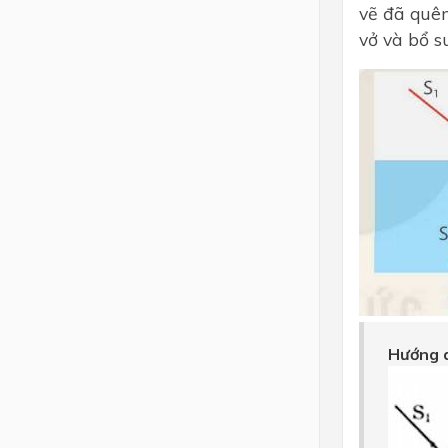
vẽ đã quên
vở và bổ s
Hướng d