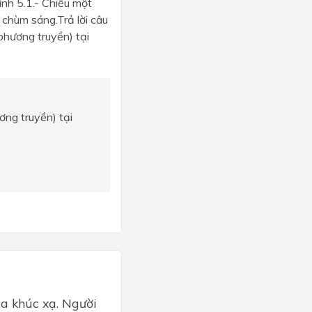
ình 5.1.- Chiếu một
 chùm sáng.Trả lời câu
phương truyền) tại
ơng truyền) tại
ia khúc xạ. Người