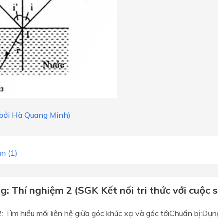
i bởi Hà Quang Minh)
n (1)
: Thí nghiệm 2 (SGK Kết nối tri thức với cuộc 
: Tìm hiểu mối liên hệ giữa góc khúc xạ và góc tớiChuẩn bị:Dụn