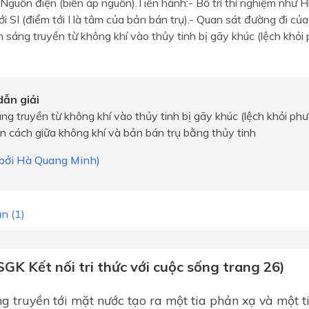
Nguồn điện (biến áp nguồn).Tiến hành:- Bố trí thí nghiệm như H
i SI (điểm tới I là tâm của bản bán trụ).- Quan sát đường đi của
 sáng truyền từ không khí vào thủy tinh bị gãy khúc (lệch khỏi 
ẫn giải
g truyền từ không khí vào thủy tinh bị gãy khúc (lệch khỏi phư
 cách giữa không khí và bản bán trụ bằng thủy tinh
i bởi Hà Quang Minh)
n (1)
SGK Kết nối tri thức với cuộc sống trang 26)
ng truyền tới mặt nước tạo ra một tia phản xạ và một t