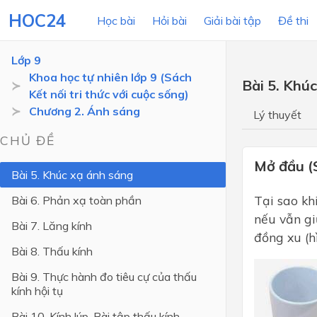
HOC24
Học bài
Hỏi bài
Giải bài tập
Đề thi
Lớp 9
Khoa học tự nhiên lớp 9 (Sách
Bài 5. Khú
Kết nối tri thức với cuộc sống)
LỚP HỌC
MÔN
Chương 2. Ánh sáng
Lý thuyết
Lớp 12
CHỦ ĐỀ
Lớp 11
Mở đầu (S
Bài 5. Khúc xạ ánh sáng
Lớp 10
Tại sao kh
Bài 6. Phản xạ toàn phần
Lớp 9
nếu vẫn gi
Bài 7. Lăng kính
đồng xu (h
Lớp 8
Bài 8. Thấu kính
Lớp 7
Bài 9. Thực hành đo tiêu cự của thấu
kính hội tụ
Lớp 6
Bài 10. Kính lúp. Bài tập thấu kính
Lớp 5