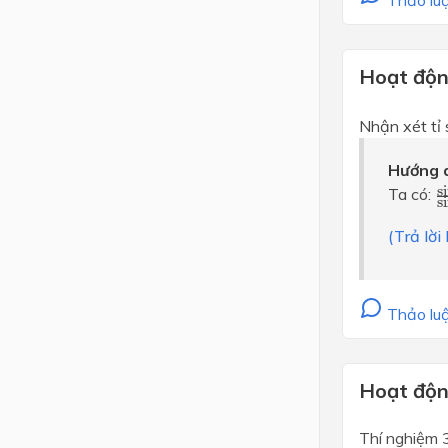
Thảo luậ
Hoạt động
Nhận xét tỉ s
Hướng d
s
s
Ta có:
s
(Trả lờ
Thảo luậ
Hoạt động
Thí nghiệm 3