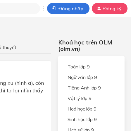
Đăng nhập
Đăng ký
i
ho câu hỏi của
Khoá học trên OLM
BÀI HỌC
ý thuyết
(olm.vn)
Toán lớp 9
Ngữ văn lớp 9
ng xu (hình a), còn
Tiếng Anh lớp 9
hì ta lại nhìn thấy
Vật lý lớp 9
Hoá học lớp 9
Sinh học lớp 9
Lịch sử lớp 9