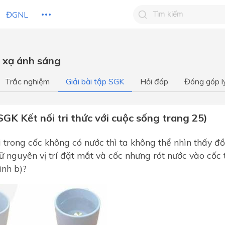
ĐGNL
Tìm kiếm câu trả lờ
c xạ ánh sáng
Tìm kiếm câu trả lời c
 HỌC
CHỦ ĐỀ / CHƯƠNG
bạn
Trắc nghiệm
Giải bài tập SGK
Hỏi đáp
Đóng góp l
GK Kết nối tri thức với cuộc sống trang 25)
i trong cốc không có nước thì ta không thể nhìn thấy đồ
ữ nguyên vị trí đặt mắt và cốc nhưng rót nước vào cốc t
ình b)?