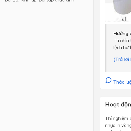
Lớp 4
Lớp 3
Lớp 2
Hướng d
Ta nhìn 
Lớp 1
lệch hướ
(Trả lờ
Thảo luậ
Hoạt động
Thí nghiệm 
nhựa in vòng