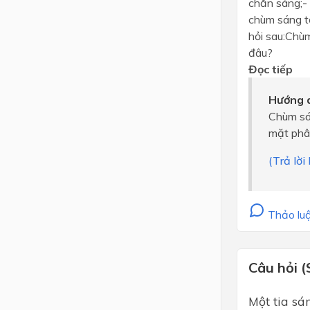
chắn sáng;- 
chùm sáng tớ
hỏi sau:Chùm
đâu?
Đọc tiếp
Hướng d
Chùm sán
mặt phân
(Trả lờ
Thảo luậ
Câu hỏi (
Một tia sá