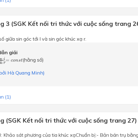
n (1)
 3 (SGK Kết nối tri thức với cuộc sống trang 2
ố giữa sin góc tới I và sin góc khúc xạ r.
ẫn giải
in
i
sin
r
=
c
o
n
s
t
in
(hằng số)
i
=
c
o
n
s
t
in
r
i bởi Hà Quang Minh)
n (1)
 (SGK Kết nối tri thức với cuộc sống trang 27)
: Khảo sát phương của tia khúc xạChuẩn bị:- Bản bán trụ bằng 