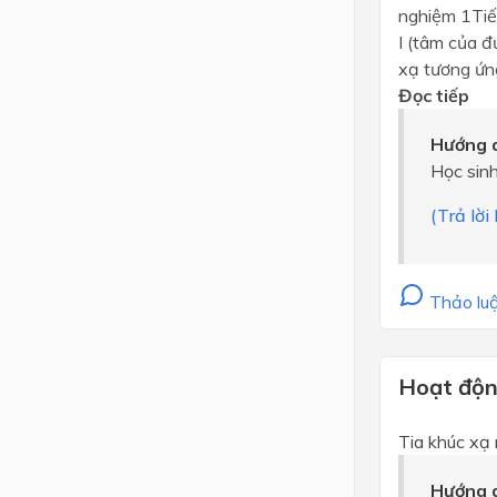
nghiệm 1Tiến
I (tâm của đư
xạ tương ứn
Đọc tiếp
Hướng d
Học sinh
(Trả lờ
Thảo luậ
Hoạt động
Tia khúc xạ 
Hướng d