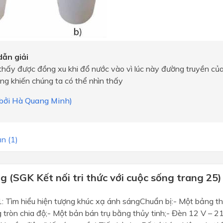
ẫn giải
thấy được đồng xu khi đổ nước vào vì lúc này đường truyền của
ng khiến chúng ta có thể nhìn thấy
i bởi Hà Quang Minh)
n (1)
 (SGK Kết nối tri thức với cuộc sống trang 25)
1: Tìm hiểu hiện tượng khúc xạ ánh sángChuẩn bị:- Một bảng t
 tròn chia độ;- Một bản bán trụ bằng thủy tinh;- Đèn 12 V – 2