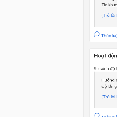
Tia khúc
(Trả lờ
Thảo luậ
Hoạt động
So sánh độ l
Hướng d
Độ lớn g
(Trả lờ