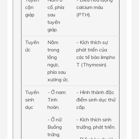
cận
cổ, phía
calcium máu
giáp
sau
(PTH).
tuyến
giáp.
Tuyến
Nằm
- Kích thích sự
ức
trong
phát triển của
lồng
các tế bào limpho
ngực,
T (Thymosin).
phía sau
xương ức.
Tuyến
- Ở nam:
- Hình thành đặc
sinh
Tinh
điểm sinh dục thứ
dục
hoàn.
cấp.
- Ở nữ:
- Kích thích sinh
Buồng
trưởng, phát triển.
trứng.