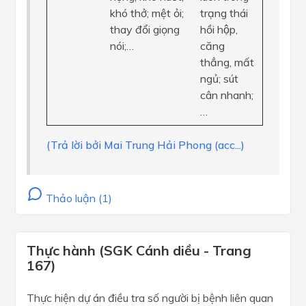
khó thở; mệt ỏi;
trạng thái
thay đổi giọng
hồi hộp,
nói;…
căng
thẳng, mất
ngủ; sút
cân nhanh;
…
(Trả lời bởi Mai Trung Hải Phong (acc...)
Thảo luận (1)
Thực hành (SGK Cánh diều - Trang
167)
Thực hiện dự án điều tra số người bị bệnh liên quan