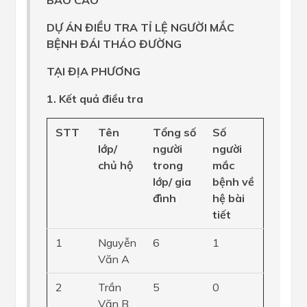
DỰ ÁN ĐIỀU TRA TỈ LỆ NGƯỜI MẮC
BỆNH ĐÁI THÁO ĐƯỜNG
TẠI ĐỊA PHƯƠNG
1. Kết quả điều tra
STT
Tên
Tổng số
Số
lớp/
người
người
chủ hộ
trong
mắc
lớp/ gia
bệnh về
đình
hệ bài
tiết
1
Nguyễn
6
1
Văn A
2
Trần
5
0
Văn B