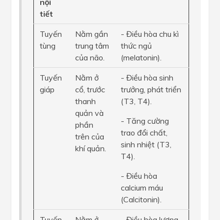
nội
tiết
Tuyến
Nằm gần
- Điều hòa chu kì
tùng
trung tâm
thức ngủ
của não.
(melatonin).
Tuyến
Nằm ở
- Điều hòa sinh
giáp
cổ, trước
trưởng, phát triển
thanh
(T3, T4).
quản và
- Tăng cường
phần
trao đổi chất,
trên của
sinh nhiệt (T3,
khí quản.
T4).
- Điều hòa
calcium máu
(Calcitonin).
Tuyến
Nằm ở
- Điều hòa lượng