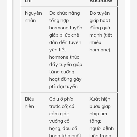
chí
Basedow
Nguyên
Do chức năng
Do tuyến
nhân
tổng hợp
giáp hoạt
hormone tuyến
động quá
giáp bị ức chế
mạnh (tiết
dẫn đến tuyến
nhiều
yên tiết
hormone).
hormone thúc
đẩy tuyến giáp
tăng cường
hoạt động gây
phì đại tuyến.
Biểu
Có u ở phía
Xuất hiện
hiện
trước cổ; có
bướu giáp;
cảm giác
nhịp tim
vướng cổ
tăng;
họng, đau cổ
người bệnh
họng; khó nuốt;
luôn trong