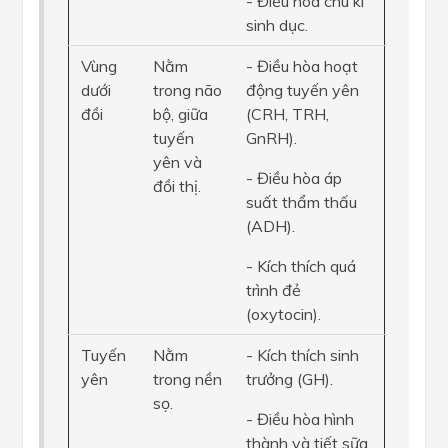
- Điều hòa chu kì
sinh dục.
Vùng
Nằm
- Điều hòa hoạt
dưới
trong não
động tuyến yên
đồi
bộ, giữa
(CRH, TRH,
tuyến
GnRH).
yên và
- Điều hòa áp
đồi thị.
suất thẩm thấu
(ADH).
- Kích thích quá
trình đẻ
(oxytocin).
Tuyến
Nằm
- Kích thích sinh
yên
trong nền
trưởng (GH).
sọ.
- Điều hòa hình
thành và tiết sữa