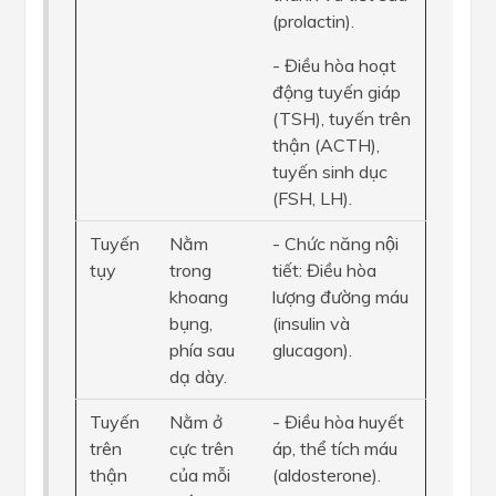
(prolactin).
- Điều hòa hoạt
động tuyến giáp
(TSH), tuyến trên
thận (ACTH),
tuyến sinh dục
(FSH, LH).
Tuyến
Nằm
- Chức năng nội
tụy
trong
tiết: Điều hòa
khoang
lượng đường máu
bụng,
(insulin và
phía sau
glucagon).
dạ dày.
Tuyến
Nằm ở
- Điều hòa huyết
trên
cực trên
áp, thể tích máu
thận
của mỗi
(aldosterone).