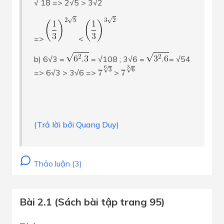
√ 18 => 2√5 > 3√2
=>
<
b) 6√3 =
= √108 ; 3√6 =
= √54
=> 6√3 > 3√6 =>
>
(Trả lời bởi Quang Duy)
Thảo luận (3)
Bài 2.1 (Sách bài tập trang 95)