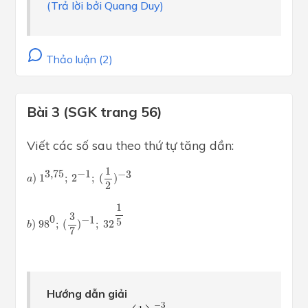
(Trả lời bởi Quang Duy)
Thảo luận (2)
Bài 3 (SGK trang 56)
Viết các số sau theo thứ tự tăng dần:
a
)
1
3
,
75
;
2
−
1
;
(
1
2
)
−
3
1
3
,
75
−
1
−
3
)
1
;
2
;
(
)
a
2
b
)
98
0
;
(
3
7
)
−
1
;
32
1
5
1
3
0
−
1
5
)
98
;
(
)
;
32
b
7
Hướng dẫn giải