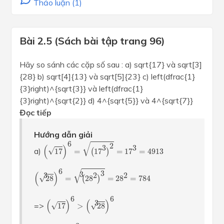
Thảo luận (1)
Bài 2.5 (Sách bài tập trang 96)
Hãy so sánh các cặp số sau : a) sqrt{17} và sqrt[3]
{28} b) sqrt[4]{13} và sqrt[5]{23} c) left(dfrac{1}
{3}right)^{sqrt{3}} và left(dfrac{1}
{3}right)^{sqrt{2}} d) 4^{sqrt{5}} và 4^{sqrt{7}}
Đọc tiếp
Hướng dẫn giải
(
17
)
6
=
(
17
3
)
2
=
17
3
=
4913
6
√
2
(
)
3
3
a)
√
17
=
(
17
)
=
17
=
4913
(
28
3
)
6
=
(
28
2
)
3
3
=
28
2
=
784
6
√
3
(
)
3
2
2
3
√
28
=
(
28
)
=
28
=
784
(
17
)
6
>
(
28
3
)
6
6
6
(
)
(
)
3
=>
√
√
17
>
28
17
>
28
3