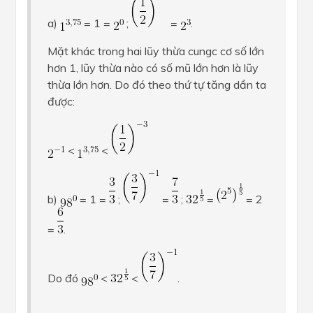
a)
= 1 =
;
=
.
Mặt khác trong hai lũy thừa cungc cơ số lớn
hơn 1, lũy thừa nào có số mũ lớn hơn là lũy
thừa lớn hơn. Do đó theo thứ tự tăng dần ta
được:
<
<
b)
= 1 =
;
=
;
=
= 2
=
.
Do đó
<
<
.