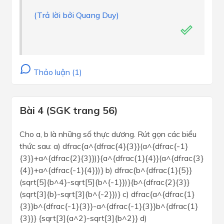
(Trả lời bởi Quang Duy)
Thảo luận (1)
Bài 4 (SGK trang 56)
Cho a, b là những số thực dương. Rút gọn các biểu
thức sau: a) dfrac{a^{dfrac{4}{3}}(a^{dfrac{-1}
{3}}+a^{dfrac{2}{3}})}{a^{dfrac{1}{4}}(a^{dfrac{3}
{4}}+a^{dfrac{-1}{4}})} b) dfrac{b^{dfrac{1}{5}}
(sqrt[5]{b^4}-sqrt[5]{b^{-1}})}{b^{dfrac{2}{3}}
(sqrt[3]{b}-sqrt[3]{b^{-2}})} c) dfrac{a^{dfrac{1}
{3}}b^{dfrac{-1}{3}}-a^{dfrac{-1}{3}}b^{dfrac{1}
{3}}} {sqrt[3]{a^2}-sqrt[3]{b^2}} d)