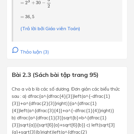
3
=
2
+
30
−
2
=
36
,
5
=
36
,
5
(Trả lời bởi Giáo viên Toán)
Thảo luận (3)
Bài 2.3 (Sách bài tập trang 95)
Cho a và b là các số dương. Đơn giản các biểu thức
sau : a) dfrac{a^{dfrac{4}{3}}left(a^{-dfrac{1}
{3}}+a^{dfrac{2}{3}}right)}{a^{dfrac{1}
{4}}left(a^{dfrac{3}{4}}+a^{-dfrac{1}{4}}right)}
b) dfrac{a^{dfrac{1}{3}}sqrt{b}+b^{dfrac{1}
{3}}sqrt{a}}{sqrt[6]{a}+sqrt[6]{b}} c) left(sqrt[3]
{a}+sqrt[3]{b}right)left(a^{dfrac{2}