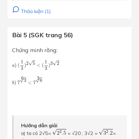
Thảo luận (1)
Bài 5 (SGK trang 56)
Chứng minh rằng:
a
)
(
1
3
)
2
5
<
(
1
3
)
3
2
1
1
√
√
2
5
3
2
)
(
)
<
(
)
a
3
3
b
)
7
3
6
<
7
6
3
3
6
√
√
3
6
)
7
<
7
b
Hướng dẫn giải
a) ta có 2√5=
= √20 ; 3√2 =
=