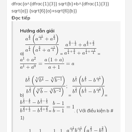
dfrac{a^{dfrac{1}{3}} sqrt{b}+b^{dfrac{1}{3}}
sqrt{a}} {sqrt[6]{a}+sqrt[6]{b}}
Đọc tiếp
Hướng dẫn giải
a)
=
=
b)
=
=
=
. ( Với điều kiện b #
1)
a
1
3
b
−
1
3
−
a
−
1
3
b
1
3
a
2
3
−
b
2
3
1
1
1
1