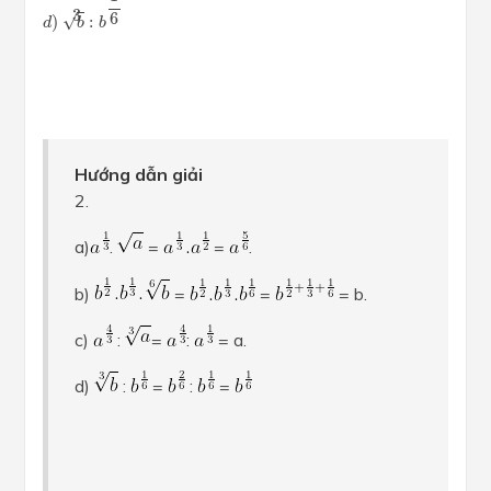
3
6
√
)
:
d
b
b
Hướng dẫn giải
2.
a)
.
=
=
.
b)
=
=
= b.
c)
:
=
:
= a.
d)
:
=
:
=