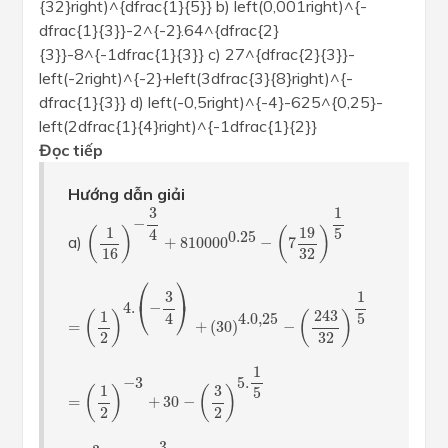
{32}right)^{dfrac{1}{5}} b) left(0,001right)^{-
dfrac{1}{3}}-2^{-2}.64^{dfrac{2}
{3}}-8^{-1dfrac{1}{3}} c) 27^{dfrac{2}{3}}-
left(-2right)^{-2}+left(3dfrac{3}{8}right)^{-
dfrac{1}{3}} d) left(-0,5right)^{-4}-625^{0,25}-
left(2dfrac{1}{4}right)^{-1dfrac{1}{2}}
Đọc tiếp
Hướng dẫn giải
(
1
16
)
−
3
4
+
810000
0.25
−
(
7
19
32
)
1
5
1
3
−
1
19
(
)
(
)
5
4
0.25
a)
+
810000
−
7
16
32
=
(
1
2
)
4.
(
−
3
4
)
+
(
30
)
4.0
,
25
−
(
243
32
)
1
5
⎛
⎞
1
3
⎝
⎠
4.
−
243
1
(
)
(
)
5
4
4.0
,
25
=
+
(
30
)
−
32
2
=
(
1
2
)
−
3
+
30
−
(
3
2
)
5.
1
5
1
−
3
5.
1
3
(
)
(
)
5
=
+
30
−
2
2
=
2
3
+
30
−
3
2
3