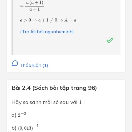
(
+
1
)
a
a
=
+
1
a
a
>
0
⇒
a
+
1
≠
0
⇒
A
=
a
>
0
⇒
+
1
≠
0
⇒
=
a
a
A
a
(Trả lời bởi ngonhuminh)
Thảo luận (1)
Bài 2.4 (Sách bài tập trang 96)
Hãy so sánh mỗi số sau với 1 :
2
−
2
−
2
a)
2
(
0
,
013
)
−
1
−
1
b)
(
0
,
013
)