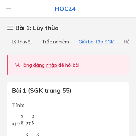
HOC24
Bài 1: Lũy thừa
Lý thuyết
Trắc nghiệm
Giải bài tập SGK
Hỏi đ
Vui lòng
đăng nhập
để hỏi bài
Bài 1 (SGK trang 55)
Tính:
a
)
9
2
5
.27
2
5
2
2
5
5
)
9
.27
a
b
)
144
3
4
:
9
3
4
3
3