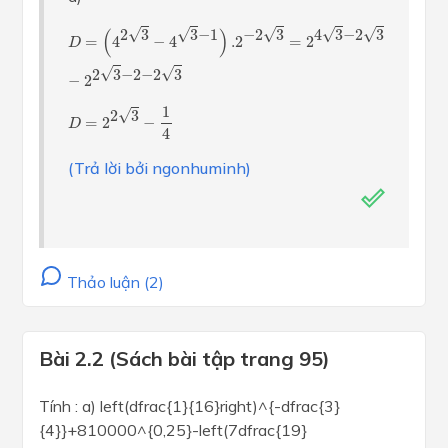
D
=
(
4
2
3
−
4
3
−
1
)
.2
−
2
3
=
2
4
3
−
2
3
−
2
2
3
−
2
−
2
3
(
)
√
√
√
√
√
2
3
3
−
1
−
2
3
4
3
−
2
3
=
4
−
4
.2
=
2
D
√
√
2
3
−
2
−
2
3
−
2
D
=
2
2
3
−
1
4
1
√
2
3
=
2
−
D
4
(Trả lời bởi ngonhuminh)
Thảo luận (2)
Bài 2.2 (Sách bài tập trang 95)
Tính : a) left(dfrac{1}{16}right)^{-dfrac{3}
{4}}+810000^{0,25}-left(7dfrac{19}