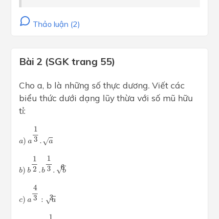
Thảo luận (2)
Bài 2 (SGK trang 55)
Cho a, b là những số thực dương. Viết các
biểu thức dưới dạng lũy thừa với số mũ hữu
tỉ:
a
)
a
1
3
.
a
1
3
)
.
√
a
a
a
b
)
b
1
2
.
b
1
3
.
b
6
1
1
6
3
2
√
)
.
.
b
b
b
b
c
)
a
4
3
:
a
3
4
3
3
)
:
√
c
a
a
d
)
b
3
:
b
1
6
1