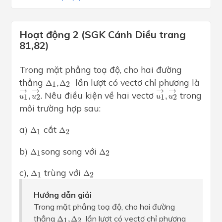
Hoạt động 2 (SGK Cánh Diều trang
81,82)
Trong mặt phẳng toạ độ, cho hai đường
Δ
1
,
Δ
2
thẳng
lần lượt có vectơ chỉ phương là
Δ
,
Δ
1
2
u
1
→
,
u
2
→
u
1
→
,
u
2
→
→
→
→
→
. Nêu điều kiện về hai vectơ
trong
,
,
1
2
1
2
u
u
u
u
môi trường hợp sau:
Δ
1
Δ
2
a)
cắt
Δ
Δ
1
2
Δ
1
Δ
2
b)
song song với
Δ
Δ
1
2
Δ
1
Δ
2
c),
trùng với
Δ
Δ
1
2
Hướng dẫn giải
Trong mặt phẳng toạ độ, cho hai đường
Δ
1
,
Δ
2
thẳng
lần lượt có vectơ chỉ phương
Δ
,
Δ
1
2