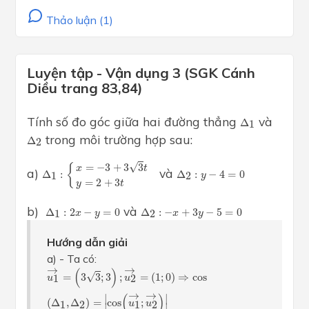
Thảo luận (1)
Luyện tập - Vận dụng 3 (SGK Cánh
Diều trang 83,84)
Δ
1
Tính số đo góc giữa hai đường thẳng
và
Δ
1
Δ
2
trong môi trường hợp sau:
Δ
2
Δ
1
:
{
x
=
−
3
+
3
3
t
y
=
2
+
3
t
√
=
−
3
+
3
3
{
Δ
2
:
y
−
4
=
0
x
t
a)
và
Δ
:
Δ
:
−
4
=
0
1
2
y
=
2
+
3
y
t
Δ
1
:
2
x
−
y
=
0
Δ
2
:
−
x
+
3
y
−
5
=
0
b)
và
Δ
:
2
−
=
0
Δ
:
−
+
3
−
5
=
0
1
2
x
y
x
y
Hướng dẫn giải
a) - Ta có:
u
1
→
=
(
3
3
;
3
)
;
u
2
→
=
(
1
;
0
)
⇒
cos
(
Δ
1
,
Δ
2
)
=
|
cos
(
u
1
→
;
u
2
→
→
→
(
)
√
=
3
3
;
3
;
=
(
1
;
0
)
⇒
cos
1
2
u
u
→
→
(
)
∣
∣
(
Δ
,
Δ
)
=
cos
;
1
2
1
2
u
u
∣
∣