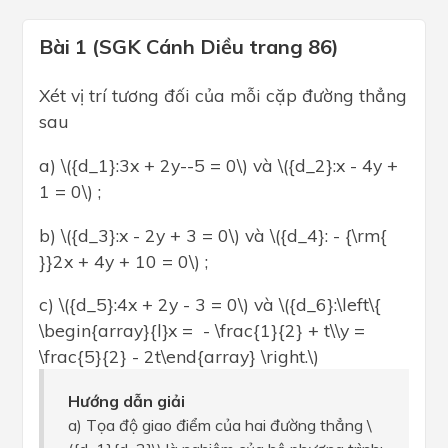
Bài 1 (SGK Cánh Diều trang 86)
Xét vị trí tương đối của mỗi cặp đường thẳng
sau
a) \({d_1}:3x + 2y--5 = 0\) và \({d_2}:x - 4y +
1 = 0\) ;
b) \({d_3}:x - 2y + 3 = 0\) và \({d_4}: - {\rm{
}}2x + 4y + 10 = 0\) ;
c) \({d_5}:4x + 2y - 3 = 0\) và \({d_6}:\left\{
\begin{array}{l}x = - \frac{1}{2} + t\\y =
\frac{5}{2} - 2t\end{array} \right.\)
Hướng dẫn giải
a) Tọa độ giao điểm của hai đường thẳng \