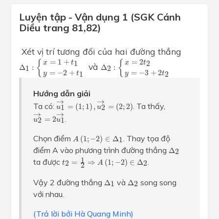
Luyện tập - Vận dụng 1 (SGK Cánh
Diều trang 81,82)
Xét vị trí tương đối của hai đường thẳng
Δ
1
:
{
x
=
1
+
t
1
y
=
−
2
+
t
1
Δ
2
:
{
x
=
2
t
2
y
=
−
3
+
2
t
2
=
1
+
=
2
{
{
1
2
x
t
x
t
và
Δ
:
Δ
:
1
2
=
−
2
+
=
−
3
+
2
1
2
y
t
y
t
Hướng dẫn giải
u
1
→
=
(
1
;
1
)
,
u
2
→
=
(
2
;
2
)
→
→
Ta có:
. Ta thấy,
=
(
1
;
1
)
,
=
(
2
;
2
)
1
2
u
u
u
2
→
=
2
u
1
→
→
→
.
=
2
2
1
u
u
A
(
1
;
−
2
)
∈
Δ
1
Chọn điểm
. Thay tọa độ
(
1
;
−
2
)
∈
Δ
1
A
Δ
2
điểm A vào phương trình đường thẳng
Δ
2
t
2
=
1
2
⇒
A
(
1
;
−
2
)
∈
Δ
2
1
ta được
.
=
⇒
(
1
;
−
2
)
∈
Δ
2
2
t
A
2
Δ
1
Δ
2
Vậy 2 đường thẳng
và
song song
Δ
Δ
1
2
với nhau.
(Trả lời bởi Hà Quang Minh)