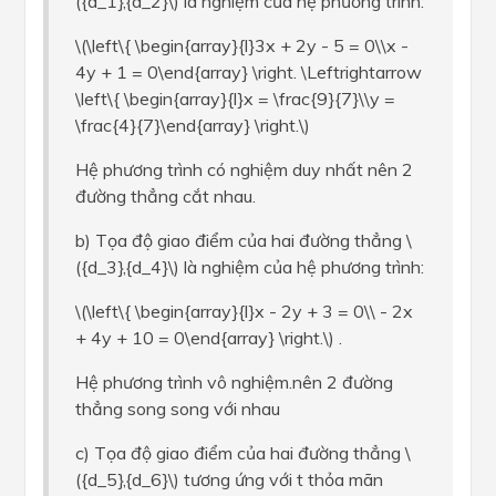
({d_1},{d_2}\) là nghiệm của hệ phương trình:
\(\left\{ \begin{array}{l}3x + 2y - 5 = 0\\x -
4y + 1 = 0\end{array} \right. \Leftrightarrow
\left\{ \begin{array}{l}x = \frac{9}{7}\\y =
\frac{4}{7}\end{array} \right.\)
Hệ phương trình có nghiệm duy nhất nên 2
đường thẳng cắt nhau.
b) Tọa độ giao điểm của hai đường thẳng \
({d_3},{d_4}\) là nghiệm của hệ phương trình:
\(\left\{ \begin{array}{l}x - 2y + 3 = 0\\ - 2x
+ 4y + 10 = 0\end{array} \right.\) .
Hệ phương trình vô nghiệm.nên 2 đường
thẳng song song với nhau
c) Tọa độ giao điểm của hai đường thẳng \
({d_5},{d_6}\) tương ứng với t thỏa mãn