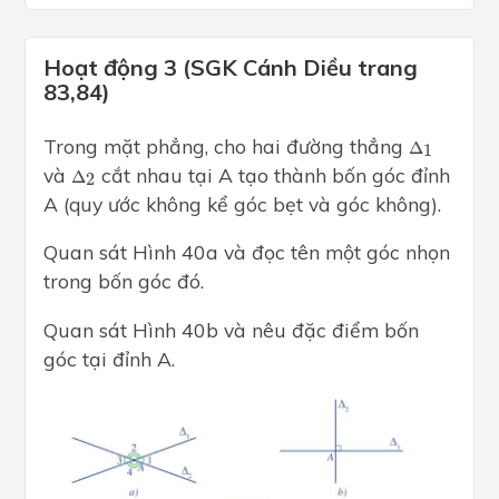
Hoạt động 3 (SGK Cánh Diều trang
83,84)
Δ
1
Trong mặt phẳng, cho hai đường thẳng
Δ
1
Δ
2
và
cắt nhau tại A tạo thành bốn góc đỉnh
Δ
2
A (quy ước không kể góc bẹt và góc không).
Quan sát Hình 40a và đọc tên một góc nhọn
trong bốn góc đó.
Quan sát Hình 40b và nêu đặc điểm bốn
góc tại đỉnh A.