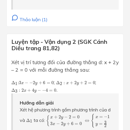
Thảo luận (1)
Luyện tập - Vận dụng 2 (SGK Cánh
Diều trang 81,82)
Xét vị trí tương đối của đường thẳng d: x + 2y
– 2 = 0 với mỗi đường thẳng sau:
Δ
1
:
3
x
−
−
2
y
+
6
=
0
Δ
2
:
x
+
2
y
+
2
=
0
;
;
Δ
:
3
−
−
2
+
6
=
0
Δ
:
+
2
+
2
=
0
1
2
x
y
x
y
Δ
3
:
2
x
+
4
y
−
−
4
=
0.
Δ
:
2
+
4
−
−
4
=
0.
3
x
y
Hướng dẫn giải
Xét hệ phương trình gồm phương trình của d
{
x
+
2
y
−
2
=
0
3
x
−
2
y
+
6
=
0
⇔
{
x
=
−
1
y
=
3
2
{
=
−
1
+
2
−
2
=
0
x
{
x
y
Δ
1
và
ta có:
Δ
⇔
1
3
=
3
−
2
+
6
=
0
y
x
y
2