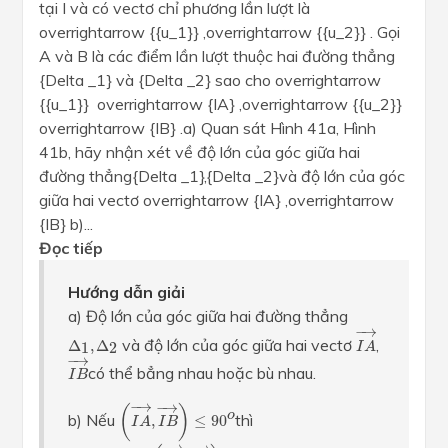
tại I và có vectơ chỉ phương lần lượt là
overrightarrow {{u_1}} ,overrightarrow {{u_2}} . Gọi
A và B là các điểm lần lượt thuộc hai đường thẳng
{Delta _1} và {Delta _2} sao cho overrightarrow
{{u_1}} overrightarrow {IA} ,overrightarrow {{u_2}}
overrightarrow {IB} .a) Quan sát Hình 41a, Hình
41b, hãy nhận xét về độ lớn của góc giữa hai
đường thẳng{Delta _1},{Delta _2}và độ lớn của góc
giữa hai vectơ overrightarrow {IA} ,overrightarrow
{IB} b)...
Đọc tiếp
Hướng dẫn giải
a) Độ lớn của góc giữa hai đường thẳng
I
A
→
−
→
Δ
1
,
Δ
2
và độ lớn của góc giữa hai vectơ
,
Δ
,
Δ
1
2
I
A
I
B
→
−
→
có thể bẳng nhau hoặc bù nhau.
I
B
(
I
A
→
,
I
B
→
)
≤
90
o
−
→
−
→
(
)
o
b) Nếu
thì
,
≤
90
I
A
I
B
(
Δ
1
,
Δ
2
)
=
(
I
A
→
,
I
B
→
)