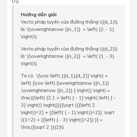
0\).
Hướng dẫn giải
Vecto pháp tuyến của đường thẳng \({d_1}\)
là: \(\overrightarrow {{n_1}} = \left( {2; - 1}
\right)\)
Vecto pháp tuyến của đường thẳng \({d_2}\)
là: \(\overrightarrow {{n_2}} = \left( {1; - 3}
\right)\)
Ta có: \(\cos \left( {{d_1},{d_2}} \right) =
\left| {\cos \left( {\overrightarrow {{n_1}}
;\overrightarrow {{n_2}} } \right)} \right| =
\frac{{\left| {2.1 + \left( { - 1} \right).\left( { -
3} \right)} \right|}}{{\sqrt {{{\left( 2
\right)}^2} + {{\left( { - 1} \right)}^2}} .\sqrt
{{1^2} + {{\left( { - 3} \right)}^2}} }} =
\frac{{\sqrt 2 }}{2}\)