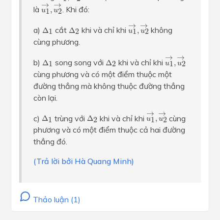
u
1
→
,
u
2
→
→
→
là
. Khi đó:
,
1
2
u
u
u
1
→
,
u
2
→
→
→
Δ
1
Δ
2
a)
cắt
khi và chỉ khi
không
Δ
Δ
,
1
2
1
2
u
u
cùng phương.
u
1
→
,
u
2
→
→
→
Δ
1
Δ
2
b)
song song với
khi và chỉ khi
Δ
Δ
,
1
2
1
2
u
u
cùng phương và có một điểm thuộc một
đường thẳng mà không thuộc đường thẳng
còn lại.
u
1
→
,
u
2
→
→
→
Δ
1
Δ
2
c)
trùng với
khi và chỉ khi
cùng
Δ
Δ
,
1
2
1
2
u
u
phương và có một điểm thuộc cả hai đường
thẳng đó.
(Trả lời bởi Hà Quang Minh)
Thảo luận (1)