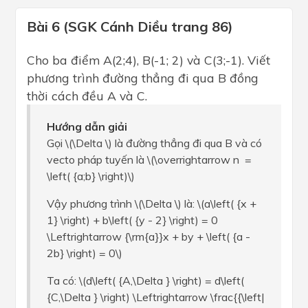
Bài 6 (SGK Cánh Diều trang 86)
Cho ba điểm A(2;4), B(-1; 2) và C(3;-1). Viết
phương trình đường thẳng đi qua B đồng
thời cách đều A và C.
Hướng dẫn giải
Gọi \(\Delta \) là đường thẳng đi qua B và có
vecto pháp tuyến là \(\overrightarrow n =
\left( {a;b} \right)\)
Vậy phương trình \(\Delta \) là: \(a\left( {x +
1} \right) + b\left( {y - 2} \right) = 0
\Leftrightarrow {\rm{a}}x + by + \left( {a -
2b} \right) = 0\)
Ta có: \(d\left( {A,\Delta } \right) = d\left(
{C,\Delta } \right) \Leftrightarrow \frac{{\left|