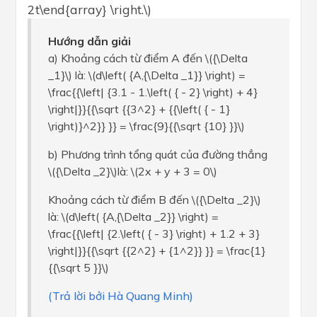
2t\end{array} \right.\)
Hướng dẫn giải
a) Khoảng cách từ điểm A đến \({\Delta
_1}\) là: \(d\left( {A,{\Delta _1}} \right) =
\frac{{\left| {3.1 - 1.\left( { - 2} \right) + 4}
\right|}}{{\sqrt {{3^2} + {{\left( { - 1}
\right)}^2}} }} = \frac{9}{{\sqrt {10} }}\)
b) Phương trình tổng quát của đường thẳng
\({\Delta _2}\)là: \(2x + y + 3 = 0\)
Khoảng cách từ điểm B đến \({\Delta _2}\)
là: \(d\left( {A,{\Delta _2}} \right) =
\frac{{\left| {2.\left( { - 3} \right) + 1.2 + 3}
\right|}}{{\sqrt {{2^2} + {1^2}} }} = \frac{1}
{{\sqrt 5 }}\)
(Trả lời bởi Hà Quang Minh)