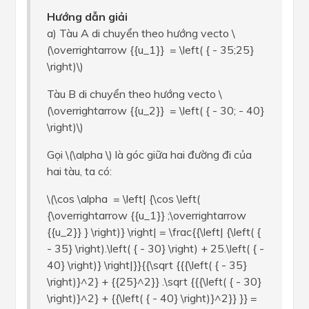
Hướng dẫn giải
a) Tàu A di chuyển theo hướng vecto \
(\overrightarrow {{u_1}} = \left( { - 35;25}
\right)\)
Tàu B di chuyển theo hướng vecto \
(\overrightarrow {{u_2}} = \left( { - 30; - 40}
\right)\)
Gọi \(\alpha \) là góc giữa hai đường đi của
hai tàu, ta có:
\(\cos \alpha = \left| {\cos \left(
{\overrightarrow {{u_1}} ;\overrightarrow
{{u_2}} } \right)} \right| = \frac{{\left| {\left( {
- 35} \right).\left( { - 30} \right) + 25.\left( { -
40} \right)} \right|}}{{\sqrt {{{\left( { - 35}
\right)}^2} + {{25}^2}} .\sqrt {{{\left( { - 30}
\right)}^2} + {{\left( { - 40} \right)}^2}} }} =