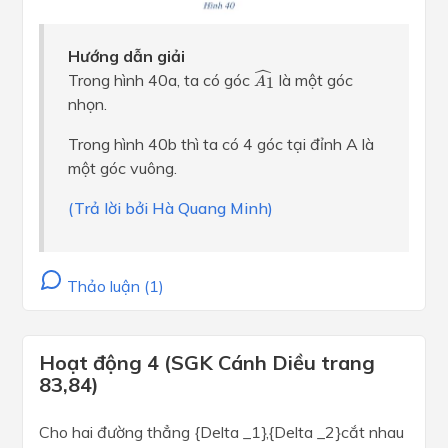
Hướng dẫn giải
A
1
^
ˆ
Trong hình 40a, ta có góc
là một góc
1
A
nhọn.
Trong hình 40b thì ta có 4 góc tại đỉnh A là
một góc vuông.
(Trả lời bởi Hà Quang Minh)
Thảo luận (1)
Hoạt động 4 (SGK Cánh Diều trang
83,84)
Cho hai đường thẳng {Delta _1},{Delta _2}cắt nhau