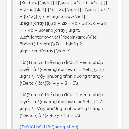
{3a + 2b} \right|}}{{\sqrt {{a^2} + {b^2}} }}
= \frac{{\left| {4a - 3b} \right|}}{{\sqrt {{a^2}
+ {b^2}} }} \Leftrightarrow \left[
\begin{array}{l}3a + 2b = 4a - 3b\\3a + 2b
= - 4a + 3b\end{array} \right.
\Leftrightarrow \left[ \begin{array}{l}a =
5b\left( 1 \right)\\7a = b\left( 2
\right)\end{array} \right.\)
Từ (1) ta có thể chọn được 1 vecto pháp
tuyến là: \(\overrightarrow n = \left( {5;1}
\right)\). Vậy phương trình đường thẳng \
(\Delta \)là: \(5x + y + 3 = 0\)
Từ (2) ta có thể chọn được 1 vecto pháp
tuyến là: \(\overrightarrow n = \left( {1;7}
\right)\). Vậy phương trình đường thẳng \
(\Delta \)là: \(x + 7y - 13 = 0\)
(Trả lời bởi Hà Quang Minh)