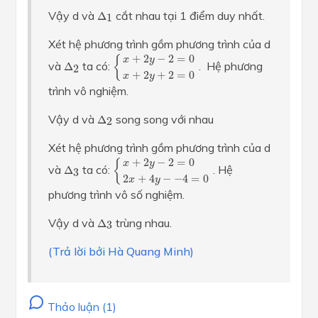
Δ
1
Vậy d và
cắt nhau tại 1 điểm duy nhất.
Δ
1
Xét hệ phương trình gồm phương trình của d
{
x
+
2
y
−
2
=
0
x
+
2
y
+
2
=
0
+
2
−
2
=
0
{
x
y
Δ
2
và
ta có:
. Hệ phương
Δ
2
+
2
+
2
=
0
x
y
trình vô nghiệm.
Δ
2
Vậy d và
song song với nhau
Δ
2
Xét hệ phương trình gồm phương trình của d
{
x
+
2
y
−
2
=
0
2
x
+
4
y
−
−
4
=
0
+
2
−
2
=
0
{
x
y
Δ
3
và
ta có:
. Hệ
Δ
3
2
+
4
−
−
4
=
0
x
y
phương trình vô số nghiệm.
Δ
3
Vậy d và
trùng nhau.
Δ
3
(Trả lời bởi Hà Quang Minh)
Thảo luận (1)