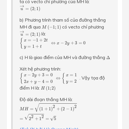
ta có vecto chỉ phương của MH là:
u
→
=
(
2
;
1
)
→
=
(
2
;
1
)
u
b) Phương trình tham số của đường thẳng
M
(
−
1
;
1
)
MH đi qua
có vecto chỉ phương
(
−
1
;
1
)
M
u
→
=
(
2
;
1
)
→
là:
=
(
2
;
1
)
u
{
x
=
−
1
+
2
t
y
=
1
+
t
⇔
x
−
2
y
+
3
=
0
=
−
1
+
2
{
x
t
⇔
−
2
+
3
=
0
x
y
=
1
+
y
t
Δ
c) H là giao điểm của MH và đường thẳng
Δ
Xét hệ phương trình:
{
x
−
2
y
+
3
=
0
2
x
+
y
−
4
=
0
⇔
{
x
=
1
y
=
2
−
2
+
3
=
0
=
1
{
{
x
y
x
. Vậy tọa độ
⇔
=
2
2
+
−
4
=
0
y
x
y
H
(
1
;
2
)
điểm H là:
(
1
;
2
)
H
Độ dài đoạn thẳng MH là:
M
H
=
(
1
+
1
)
2
+
(
2
−
1
)
2
=
2
2
+
1
2
=
5
√
2
2
=
(
1
+
1
)
+
(
2
−
1
)
M
H
√
2
2
√
=
2
+
1
=
5