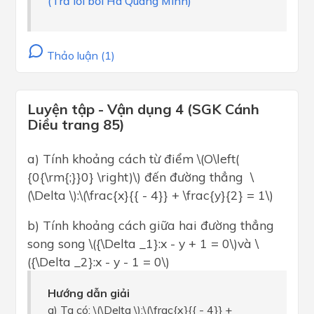
(Trả lời bởi Hà Quang Minh)
Thảo luận (1)
Luyện tập - Vận dụng 4 (SGK Cánh
Diều trang 85)
a) Tính khoảng cách từ điểm \(O\left(
{0{\rm{;}}0} \right)\) đến đường thẳng \
(\Delta \):\(\frac{x}{{ - 4}} + \frac{y}{2} = 1\)
b) Tính khoảng cách giữa hai đường thẳng
song song \({\Delta _1}:x - y + 1 = 0\)và \
({\Delta _2}:x - y - 1 = 0\)
Hướng dẫn giải
a) Ta có: \(\Delta \):\(\frac{x}{{ - 4}} +