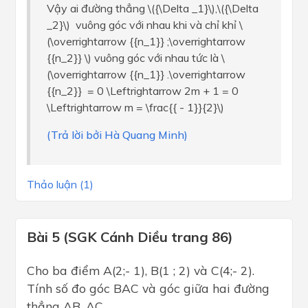
Vậy ai đường thẳng \({\Delta _1}\),\({\Delta
_2}\) vuông góc với nhau khi và chỉ khỉ \
(\overrightarrow {{n_1}} ;\overrightarrow
{{n_2}} \) vuông góc với nhau tức là \
(\overrightarrow {{n_1}} .\overrightarrow
{{n_2}} = 0 \Leftrightarrow 2m + 1 = 0
\Leftrightarrow m = \frac{{ - 1}}{2}\)
(Trả lời bởi Hà Quang Minh)
Thảo luận (1)
Bài 5 (SGK Cánh Diều trang 86)
Cho ba điểm A(2;- 1), B(1 ; 2) và C(4;- 2).
Tính số đo góc BAC và góc giữa hai đường
thẳng AB, AC.