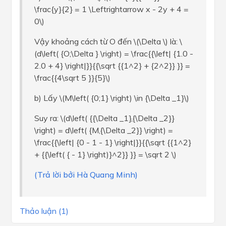
\frac{y}{2} = 1 \Leftrightarrow x - 2y + 4 =
0\)
Vậy khoảng cách từ O đến \(\Delta \) là: \
(d\left( {O;\Delta } \right) = \frac{{\left| {1.0 -
2.0 + 4} \right|}}{{\sqrt {{1^2} + {2^2}} }} =
\frac{{4\sqrt 5 }}{5}\)
b) Lấy \(M\left( {0;1} \right) \in {\Delta _1}\)
Suy ra: \(d\left( {{\Delta _1},{\Delta _2}}
\right) = d\left( {M,{\Delta _2}} \right) =
\frac{{\left| {0 - 1 - 1} \right|}}{{\sqrt {{1^2}
+ {{\left( { - 1} \right)}^2}} }} = \sqrt 2 \)
(Trả lời bởi Hà Quang Minh)
Thảo luận (1)