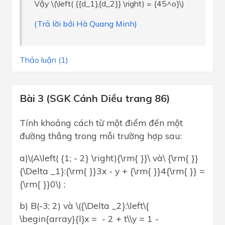
Vậy \(\left( {{d_1},{d_2}} \right) = {45^o}\)
(Trả lời bởi Hà Quang Minh)
Thảo luận (1)
Bài 3 (SGK Cánh Diều trang 86)
Tính khoảng cách từ một điểm đến một
đường thẳng trong mỗi trường hợp sau:
a)\(A\left( {1; - 2} \right){\rm{ }}\ và\ {\rm{ }}
{\Delta _1}:{\rm{ }}3x - y + {\rm{ }}4{\rm{ }} =
{\rm{ }}0\) ;
b) B(-3; 2) và \({\Delta _2}:\left\{
\begin{array}{l}x = - 2 + t\\y = 1 -