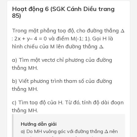
Hoạt động 6 (SGK Cánh Diều trang
85)
Δ
Trong mặt phẳng toạ độ, cho đường thẳng
Δ
: 2x + y– 4 = 0 và điểm M(-1; 1). Gọi H là
Δ
hình chiếu của M lên đường thẳng
.
Δ
a) Tìm một vectơ chỉ phương của đường
thẳng MH.
b) Viết phương trình tham số của đường
thẳng MH.
c) Tìm toạ độ của H. Từ đó, tính độ dài đoạn
thẳng MH.
Hướng dẫn giải
Δ
a) Do MH vuông góc với đường thẳng
nên
Δ