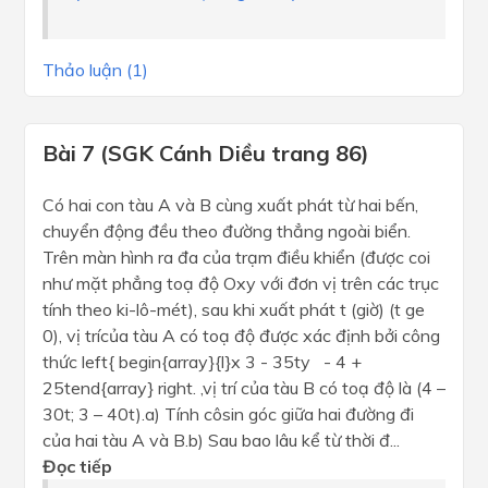
Thảo luận (1)
Bài 7 (SGK Cánh Diều trang 86)
Có hai con tàu A và B cùng xuất phát từ hai bến,
chuyển động đều theo đường thẳng ngoài biển.
Trên màn hình ra đa của trạm điều khiển (được coi
như mặt phẳng toạ độ Oxy với đơn vị trên các trục
tính theo ki-lô-mét), sau khi xuất phát t (giờ) (t ge
0), vị trícủa tàu A có toạ độ được xác định bởi công
thức left{ begin{array}{l}x 3 - 35ty - 4 +
25tend{array} right. ,vị trí của tàu B có toạ độ là (4 –
30t; 3 – 40t).a) Tính côsin góc giữa hai đường đi
của hai tàu A và B.b) Sau bao lâu kể từ thời đ...
Đọc tiếp