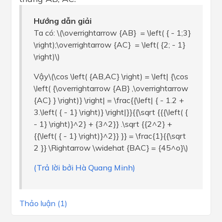
Hướng dẫn giải
Ta có: \(\overrightarrow {AB} = \left( { - 1;3}
\right);\overrightarrow {AC} = \left( {2; - 1}
\right)\)
Vậy\(\cos \left( {AB,AC} \right) = \left| {\cos
\left( {\overrightarrow {AB} ,\overrightarrow
{AC} } \right)} \right| = \frac{{\left| { - 1.2 +
3.\left( { - 1} \right)} \right|}}{{\sqrt {{{\left( {
- 1} \right)}^2} + {3^2}} .\sqrt {{2^2} +
{{\left( { - 1} \right)}^2}} }} = \frac{1}{{\sqrt
2 }} \Rightarrow \widehat {BAC} = {45^o}\)
(Trả lời bởi Hà Quang Minh)
Thảo luận (1)