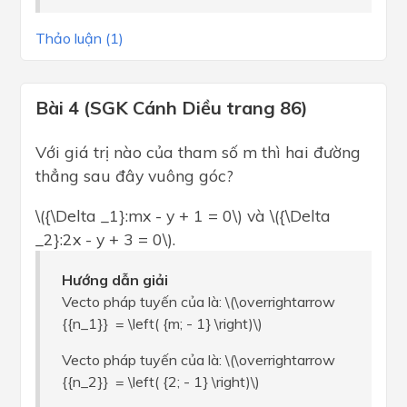
Thảo luận (1)
Bài 4 (SGK Cánh Diều trang 86)
Với giá trị nào của tham số m thì hai đường
thẳng sau đây vuông góc?
\({\Delta _1}:mx - y + 1 = 0\) và \({\Delta
_2}:2x - y + 3 = 0\).
Hướng dẫn giải
Vecto pháp tuyến của là: \(\overrightarrow
{{n_1}} = \left( {m; - 1} \right)\)
Vecto pháp tuyến của là: \(\overrightarrow
{{n_2}} = \left( {2; - 1} \right)\)