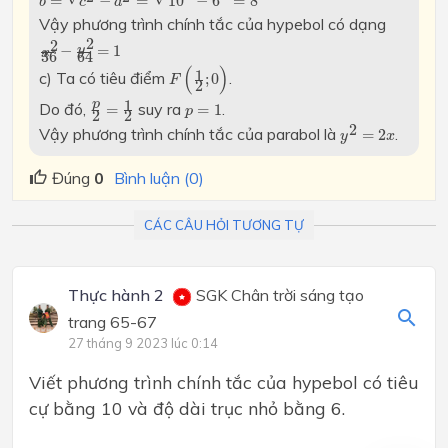
=
−
=
10
−
6
=
8
b
c
a
Vậy phương trình chính tắc của hypebol có dạng
x
2
36
−
y
2
64
=
1
2
2
−
=
1
y
x
36
64
F
(
1
2
;
0
)
(
)
1
c) Ta có tiêu điểm
.
;
0
F
2
p
2
=
1
2
p
=
1
p
1
Do đó,
suy ra
.
=
=
1
p
2
2
y
2
=
2
x
2
Vậy phương trình chính tắc của parabol là
.
=
2
y
x
Đúng
0
Bình luận (0)
CÁC CÂU HỎI TƯƠNG TỰ
Thực hành 2
SGK Chân trời sáng tạo
trang 65-67
27 tháng 9 2023 lúc 0:14
Viết phương trình chính tắc của hypebol có tiêu
cự bằng 10 và độ dài trục nhỏ bằng 6.