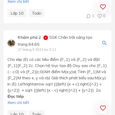
Xem chi tiết
Lớp 10
Toán
1
0
Khám phá 2
SGK Chân trời sáng tạo
trang 64,65
27 tháng 9 2023 lúc 0:11
Cho elip (E) có các tiêu điểm {F_1} và {F_2} và đặt
{F_1}{F_2} 2c. Chọn hệ trục tọa độ Oxy sao cho {F_1}
( - c;0) và {F_2}(c;0)Xét điểm M(x;y)a) Tính {F_1}M và
{F_2}M theo x, y và cb) Giải thích phát biểu sau:M(x;y)
in (E) Leftrightarrow sqrt {{{left( {x + c} right)}^2} +
{y^2}} + sqrt {{{left( {x - c} right)}^2} + {y^2}} 2a
Đọc tiếp
Xem chi tiết
Lớp 10
Toán