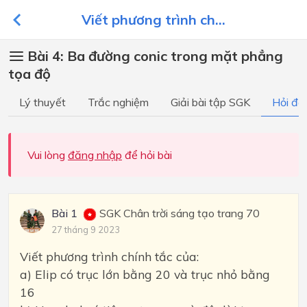
Viết phương trình ch...
Bài 4: Ba đường conic trong mặt phẳng
tọa độ
Lý thuyết
Trắc nghiệm
Giải bài tập SGK
Hỏi đá
Vui lòng
đăng nhập
để hỏi bài
Bài 1
SGK Chân trời sáng tạo trang 70
27 tháng 9 2023
Viết phương trình chính tắc của:
a) Elip có trục lớn bằng 20 và trục nhỏ bằng
16
2
c
=
20