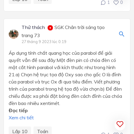
1
0
Thử thách
SGK Chân trời sáng tạo
trang 73
27 tháng 9 2023 lúc 0:19
Áp dụng tính chất quang học của parabol để giải
quyết vẫn đề sau đây:Một đèn pin có chóa đèn có
mặt cắt hình parabol với kích thước như trong hình
21.a) Chọn hệ trục tọa độ Oxy sao cho gốc O là đỉnh
của parabol và trục Ox đi qua tiêu điểm. Viết phương
trình của parabol trong hệ tọa độ vừa chọn.b) Để đèn
chiếu được xa phải đặt bóng đèn cách đỉnh của chóa
đèn bao nhiêu xentimét.
Đọc tiếp
Xem chi tiết
Lớp 10
Toán