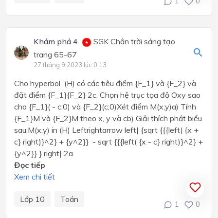
1
0
Khám phá 4
SGK Chân trời sáng tạo
trang 65-67
27 tháng 9 2023 lúc 0:13
Cho hyperbol (H) có các tiêu điểm {F_1} và {F_2} và
đặt điểm {F_1}{F_2} 2c. Chọn hệ trục tọa độ Oxy sao
cho {F_1}( - c;0) và {F_2}(c;0)Xét điểm M(x;y)a) Tính
{F_1}M và {F_2}M theo x, y và cb) Giải thích phát biểu
sau:M(x;y) in (H) Leftrightarrow left| {sqrt {{{left( {x +
c} right)}^2} + {y^2}} - sqrt {{{left( {x - c} right)}^2} +
{y^2}} } right| 2a
Đọc tiếp
Xem chi tiết
Lớp 10
Toán
1
0