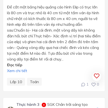
Để cắt một bảng hiệu quảng cáo hình Elip có trục lớn
là 80 cm và trục nhỏ là 40 cm từ một tấm ván ép hình
chữ nhật có kích thước là 80 cm x 40 cm, người ta vẽ
hình elip đó trên tấm ván ép như hướng dẫn
sau:Chuẩn bị- Hai cái đinh, một vòng dây kín không
đàn hồi, bút chì.Thực hiện- Xác định vị trí (hai tiêu điểm
của elip) và ghim hai cái đinh trên 2 điểm đó trên tấm
ván.- Quàng vòng dây qua hai chiếc đinh và kéo căng
tại một điểm M nào đó. Tựa đầu bút chì vào trong
vòng dây tại điểm M rồi di chuy...
Đọc tiếp
Xem chi tiết
Lớp 10
Toán
1
0
Thực hành 3
SGK Chân trời sáng tạo