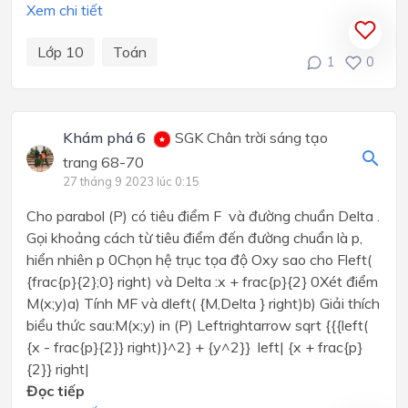
Xem chi tiết
Lớp 10
Toán
1
0
Khám phá 6
SGK Chân trời sáng tạo
trang 68-70
27 tháng 9 2023 lúc 0:15
Cho parabol (P) có tiêu điểm F và đường chuẩn Delta .
Gọi khoảng cách từ tiêu điểm đến đường chuẩn là p,
hiển nhiên p 0Chọn hệ trục tọa độ Oxy sao cho Fleft(
{frac{p}{2};0} right) và Delta :x + frac{p}{2} 0Xét điểm
M(x;y)a) Tính MF và dleft( {M,Delta } right)b) Giải thích
biểu thức sau:M(x;y) in (P) Leftrightarrow sqrt {{{left(
{x - frac{p}{2}} right)}^2} + {y^2}} left| {x + frac{p}
{2}} right|
Đọc tiếp