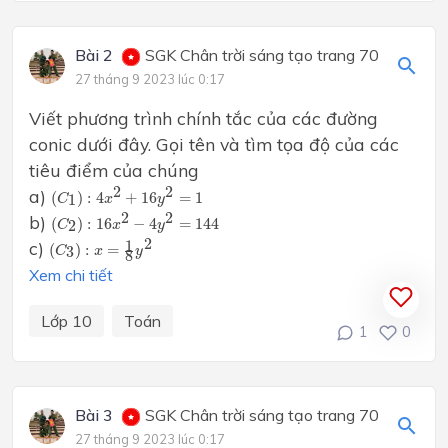
Bài 2
SGK Chân trời sáng tạo trang 70
27 tháng 9 2023 lúc 0:17
Viết phương trình chính tắc của các đường
conic dưới đây. Gọi tên và tìm tọa độ của các
tiêu điểm của chúng
(
C
1
)
:
4
x
2
+
16
y
2
=
1
2
2
a)
(
)
:
4
+
16
=
1
1
C
x
y
(
C
2
)
:
16
x
2
−
4
y
2
=
144
2
2
b)
(
)
:
16
−
4
=
144
2
C
x
y
(
C
3
)
:
x
=
1
8
y
2
2
c)
1
(
)
:
=
3
C
x
y
8
Xem chi tiết
Lớp 10
Toán
1
0
Bài 3
SGK Chân trời sáng tạo trang 70
27 tháng 9 2023 lúc 0:17