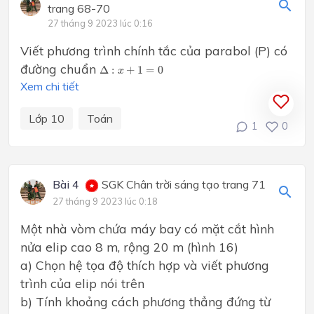
trang 68-70
27 tháng 9 2023 lúc 0:16
Viết phương trình chính tắc của parabol (P) có
Δ
:
x
+
1
=
0
đường chuẩn
Δ
:
+
1
=
0
x
Xem chi tiết
Lớp 10
Toán
1
0
Bài 4
SGK Chân trời sáng tạo trang 71
27 tháng 9 2023 lúc 0:18
Một nhà vòm chứa máy bay có mặt cắt hình
nửa elip cao 8 m, rộng 20 m (hình 16)
a) Chọn hệ tọa độ thích hợp và viết phương
trình của elip nói trên
b) Tính khoảng cách phương thẳng đứng từ