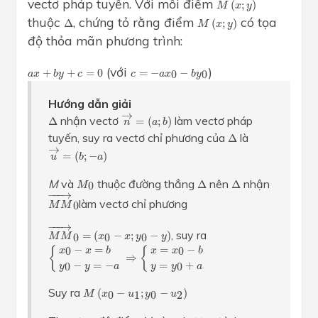
M
(
x
;
y
)
vectơ pháp tuyến. Với mỗi điểm
(
;
)
M
x
y
Δ
M
(
x
;
y
)
thuộc
, chứng tỏ rằng điểm
có tọa
Δ
(
;
)
M
x
y
độ thỏa mãn phương trình:
a
x
+
b
y
+
c
=
0
c
=
−
a
x
0
−
b
y
0
(với
)
+
+
=
0
=
−
−
0
0
a
x
b
y
c
c
a
x
b
y
Hướng dẫn giải
n
→
=
(
a
;
b
)
→
Δ
nhận vectơ
làm vectơ pháp
Δ
=
(
;
)
n
a
b
Δ
tuyến, suy ra vectơ chỉ phương của
là
Δ
u
→
=
(
b
;
−
a
)
→
=
(
;
−
)
u
b
a
Δ
Δ
M
0
M
và
thuộc đường thẳng
nên
nhận
Δ
Δ
0
M
M
M
→
0
−
−−
→
làm vectơ chỉ phương
0
M
M
M
M
→
0
=
(
x
0
−
x
;
y
0
−
y
)
−
−−
→
, suy ra
=
(
−
;
−
)
0
0
0
M
M
x
x
y
y
{
x
0
−
x
=
b
y
0
−
y
=
−
a
⇒
{
x
=
x
0
−
b
y
=
y
0
+
a
−
=
=
−
{
{
0
0
x
x
b
x
x
b
⇒
−
=
−
=
+
0
0
y
y
a
y
y
a
M
(
x
0
−
u
1
;
y
0
−
u
2
)
Suy ra
(
−
;
−
)
0
1
0
2
M
x
u
y
u