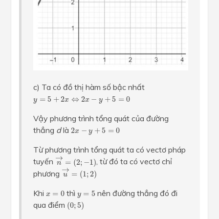
c) Ta có đồ thị hàm số bậc nhất
y
=
5
+
2
x
⇔
2
x
−
y
+
5
=
0
=
5
+
2
⇔
2
−
+
5
=
0
y
x
x
y
Vậy phương trình tổng quát của đường
2
x
−
y
+
5
=
0
thẳng
d
là
2
−
+
5
=
0
x
y
Từ phương trình tổng quát ta có vectơ pháp
n
→
=
(
2
;
−
1
)
→
tuyến
, từ đó ta có vectơ chỉ
=
(
2
;
−
1
)
n
u
→
=
(
1
;
2
)
→
phương
=
(
1
;
2
)
u
x
=
0
y
=
5
Khi
thì
nên đường thẳng đó đi
=
0
=
5
x
y
(
0
;
5
)
qua điểm
(
0
;
5
)