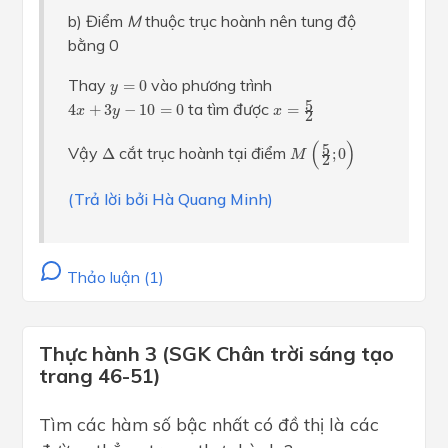
b) Điểm
M
thuộc trục hoành nên tung độ
bằng 0
y
=
0
Thay
vào phương trình
=
0
y
x
=
5
2
4
x
+
3
y
−
10
=
0
5
ta tìm được
4
+
3
−
10
=
0
=
x
y
x
2
M
(
5
2
;
0
)
Δ
(
)
5
Vậy
cắt trục hoành tại điểm
Δ
;
0
M
2
(Trả lời bởi Hà Quang Minh)
Thảo luận (1)
Thực hành 3 (SGK Chân trời sáng tạo
trang 46-51)
Tìm các hàm số bậc nhất có đồ thị là các