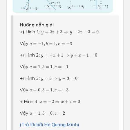
Hướng dẫn giải
y
=
2
x
+
3
⇒
y
−
2
x
−
3
=
0
+)
Hình 1:
=
2
+
3
⇒
−
2
−
3
=
0
y
x
y
x
a
=
−
1
,
b
=
1
,
c
=
−
3
Vậy
=
−
1
,
=
1
,
=
−
3
a
b
c
y
=
−
x
+
1
⇒
y
+
x
−
1
=
0
+) Hình 2:
=
−
+
1
⇒
+
−
1
=
0
y
x
y
x
a
=
1
,
b
=
1
,
c
=
−
1
Vậy
=
1
,
=
1
,
=
−
1
a
b
c
y
=
3
⇒
y
−
3
=
0
+) Hình 3:
=
3
⇒
−
3
=
0
y
y
a
=
0
,
b
=
1
,
c
=
−
3
Vậy
=
0
,
=
1
,
=
−
3
a
b
c
x
=
−
2
⇒
x
+
2
=
0
+ Hình 4:
=
−
2
⇒
+
2
=
0
x
x
a
=
1
,
b
=
0
,
c
=
2
Vậy
=
1
,
=
0
,
=
2
a
b
c
(Trả lời bởi Hà Quang Minh)