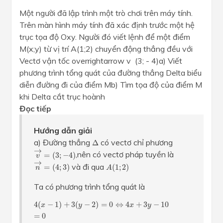
Một người đã lập trình một trò chơi trên máy tính.
Trên màn hình máy tính đã xác định trước một hệ
trục tọa độ Oxy. Người đó viết lệnh để một điểm
M(x;y) từ vị trí A(1;2) chuyển động thẳng đều với
Vectơ vận tốc overrightarrow v (3; - 4)a) Viết
phương trình tổng quát của đường thẳng Delta biểu
diễn đường đi của điểm Mb) Tìm tọa độ của điểm M
khi Delta cắt trục hoành
Đọc tiếp
Hướng dẫn giải
Δ
a) Đường thẳng
có vectơ chỉ phương
Δ
v
→
=
(
3
;
−
4
)
→
,nên có vectơ pháp tuyền là
=
(
3
;
−
4
)
v
n
→
=
(
4
;
3
)
→
A
(
1
;
2
)
và đi qua
=
(
4
;
3
)
(
1
;
2
)
n
A
Ta có phương trình tổng quát là
4
(
x
−
1
)
+
3
(
y
−
2
)
=
0
⇔
4
x
+
3
y
−
10
=
0
4
(
−
1
)
+
3
(
−
2
)
=
0
⇔
4
+
3
−
10
x
y
x
y
=
0