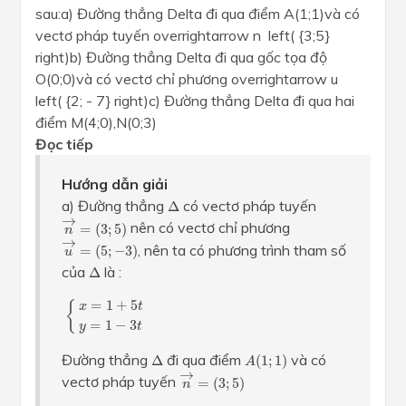
sau:a) Đường thẳng Delta đi qua điểm A(1;1)và có
vectơ pháp tuyến overrightarrow n left( {3;5}
right)b) Đường thẳng Delta đi qua gốc tọa độ
O(0;0)và có vectơ chỉ phương overrightarrow u
left( {2; - 7} right)c) Đường thẳng Delta đi qua hai
điểm M(4;0),N(0;3)
Đọc tiếp
Hướng dẫn giải
Δ
a) Đường thẳng
có vectơ pháp tuyến
Δ
n
→
=
(
3
;
5
)
→
nên có vectơ chỉ phương
=
(
3
;
5
)
n
u
→
=
(
5
;
−
3
)
→
, nên ta có phương trình tham số
=
(
5
;
−
3
)
u
Δ
của
là :
Δ
{
x
=
1
+
5
t
y
=
1
−
3
t
=
1
+
5
{
x
t
=
1
−
3
y
t
Δ
A
(
1
;
1
)
Đường thẳng
đi qua điểm
và có
Δ
(
1
;
1
)
A
n
→
=
(
3
;
5
)
→
vectơ pháp tuyến
=
(
3
;
5
)
n