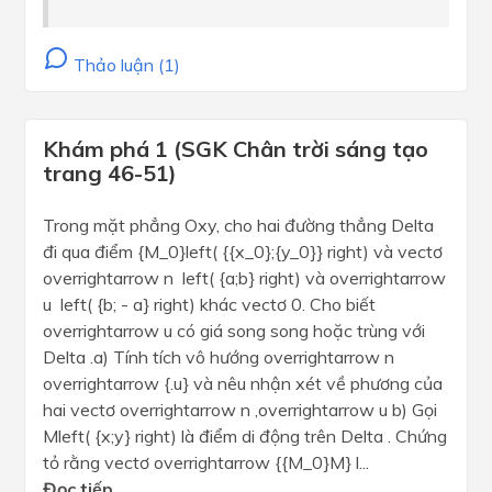
Thảo luận (1)
Khám phá 1 (SGK Chân trời sáng tạo
trang 46-51)
Trong mặt phẳng Oxy, cho hai đường thẳng Delta
đi qua điểm {M_0}left( {{x_0};{y_0}} right) và vectơ
overrightarrow n left( {a;b} right) và overrightarrow
u left( {b; - a} right) khác vectơ 0. Cho biết
overrightarrow u có giá song song hoặc trùng với
Delta .a) Tính tích vô hướng overrightarrow n
overrightarrow {.u} và nêu nhận xét về phương của
hai vectơ overrightarrow n ,overrightarrow u b) Gọi
Mleft( {x;y} right) là điểm di động trên Delta . Chứng
tỏ rằng vectơ overrightarrow {{M_0}M} l...
Đọc tiếp