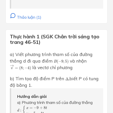
Thảo luận (1)
Thực hành 1 (SGK Chân trời sáng tạo
trang 46-51)
a) Viết phương trình tham số của đường
B
(
−
9
;
5
)
thẳng d đi qua điểm
và nhận
(
−
9
;
5
)
B
v
→
=
(
8
;
−
4
)
→
là vectơ chỉ phương
=
(
8
;
−
4
)
v
Δ
b) Tìm tọa độ điểm P trên
,biết P có tung
Δ
độ bằng 1.
Hướng dẫn giải
a) Phương trình tham số của đường thẳng
d
:
{
x
=
−
9
+
8
t
y
=
5
−
4
t
=
−
9
+
8
{
x
t
:
d