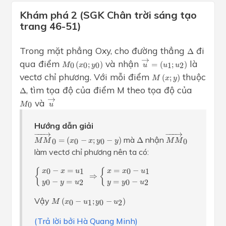
Khám phá 2 (SGK Chân trời sáng tạo
trang 46-51)
Δ
Trong mặt phẳng Oxy, cho đường thẳng
đi
Δ
u
→
=
(
u
1
;
u
2
)
→
M
0
(
x
0
;
y
0
)
qua điểm
và nhận
là
(
;
)
=
(
;
)
0
0
0
1
2
M
x
y
u
u
u
M
(
x
;
y
)
vectơ chỉ phương. Với mỗi điểm
thuộc
(
;
)
M
x
y
Δ
, tìm tọa độ của điểm M theo tọa độ của
Δ
u
→
→
M
0
và
0
M
u
Hướng dẫn giải
M
M
→
0
=
(
x
0
−
x
;
y
0
−
y
)
M
M
→
0
−
−−
→
−
−−
→
Δ
mà
nhận
=
(
−
;
−
)
Δ
0
0
0
0
M
M
x
x
y
y
M
M
làm vectơ chỉ phương nên ta có:
{
x
0
−
x
=
u
1
y
0
−
y
=
u
2
⇒
{
x
=
x
0
−
u
1
y
=
y
0
−
u
2
−
=
=
−
{
{
0
1
0
1
x
x
u
x
x
u
⇒
−
=
=
−
0
2
0
2
y
y
u
y
y
u
M
(
x
0
−
u
1
;
y
0
−
u
2
)
Vậy
(
−
;
−
)
0
1
0
2
M
x
u
y
u
(Trả lời bởi Hà Quang Minh)