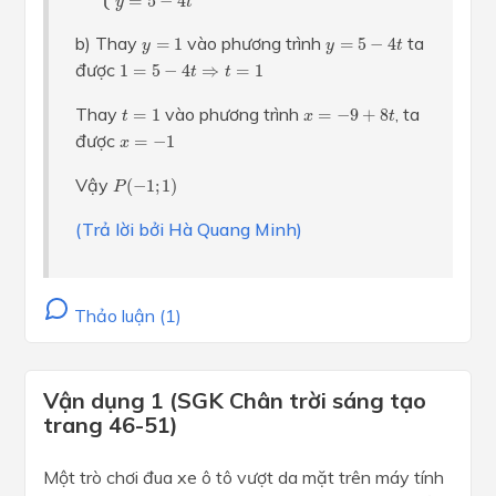
=
5
−
4
y
t
y
=
1
y
=
5
−
4
t
b) Thay
vào phương trình
ta
=
1
=
5
−
4
y
y
t
1
=
5
−
4
t
⇒
t
=
1
được
1
=
5
−
4
⇒
=
1
t
t
t
=
1
x
=
−
9
+
8
t
Thay
vào phương trình
, ta
=
1
=
−
9
+
8
t
x
t
x
=
−
1
được
=
−
1
x
P
(
−
1
;
1
)
Vậy
(
−
1
;
1
)
P
(Trả lời bởi Hà Quang Minh)
Thảo luận (1)
Vận dụng 1 (SGK Chân trời sáng tạo
trang 46-51)
Một trò chơi đua xe ô tô vượt da mặt trên máy tính