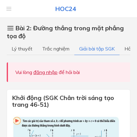
HOC24
Bài 2: Đường thẳng trong mặt phẳng
tọa độ
Lý thuyết
Trắc nghiệm
Giải bài tập SGK
Hỏi đ
Vui lòng
đăng nhập
để hỏi bài
Khởi động (SGK Chân trời sáng tạo
trang 46-51)