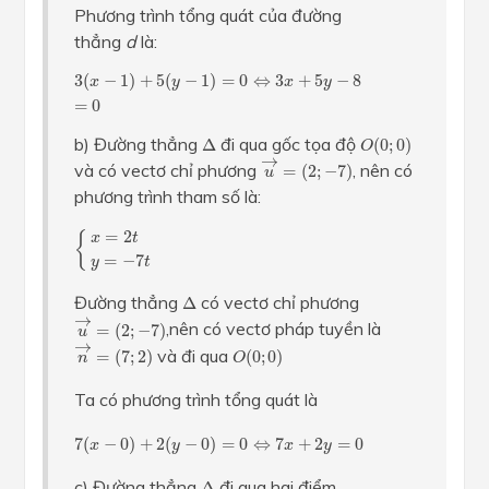
Phương trình tổng quát của đường
thẳng
d
là:
3
(
x
−
1
)
+
5
(
y
−
1
)
=
0
⇔
3
x
+
5
y
−
8
=
0
3
(
−
1
)
+
5
(
−
1
)
=
0
⇔
3
+
5
−
8
x
y
x
y
=
0
Δ
O
(
0
;
0
)
b) Đường thẳng
đi qua gốc tọa độ
Δ
(
0
;
0
)
O
u
→
=
(
2
;
−
7
)
→
và có vectơ chỉ phương
, nên có
=
(
2
;
−
7
)
u
phương trình tham số là:
{
x
=
2
t
y
=
−
7
t
=
2
{
x
t
=
−
7
y
t
Δ
Đường thẳng
có vectơ chỉ phương
Δ
u
→
=
(
2
;
−
7
)
→
,nên có vectơ pháp tuyền là
=
(
2
;
−
7
)
u
n
→
=
(
7
;
2
)
→
O
(
0
;
0
)
và đi qua
=
(
7
;
2
)
(
0
;
0
)
n
O
Ta có phương trình tổng quát là
7
(
x
−
0
)
+
2
(
y
−
0
)
=
0
⇔
7
x
+
2
y
=
0
7
(
−
0
)
+
2
(
−
0
)
=
0
⇔
7
+
2
=
0
x
y
x
y
Δ
c) Đường thẳng
đi qua hai điểm
Δ