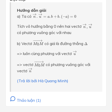
Hướng dẫn giải
n
→
.
u
→
=
a
.
b
+
b
.
(
−
a
)
=
0
→
→
a) Ta có
.
=
.
+
.
(
−
)
=
0
n
u
a
b
b
a
n
→
,
u
→
→
→
Tích vô hướng bằng 0 nên hai vectơ
,
n
u
có phương vuông góc với nhau
M
0
M
→
−
−−
→
Δ
b) Vectơ
có giá là đường thẳng
Δ
0
M
M
u
→
→
=> luôn cùng phương với vectơ
u
M
0
M
→
−
−−
→
=> vectơ
có phương vuông góc với
0
M
M
n
→
→
vectơ
n
(Trả lời bởi Hà Quang Minh)
Thảo luận (1)