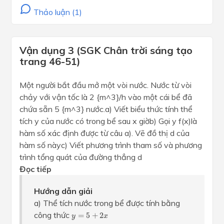
Thảo luận (1)
Vận dụng 3 (SGK Chân trời sáng tạo
trang 46-51)
Một người bắt đầu mở một vòi nước. Nước từ vòi
chảy với vận tốc là 2 {m^3}/h vào một cái bể đã
chứa sẵn 5 {m^3} nước.a) Viết biểu thức tính thể
tích y của nước có trong bể sau x giờb) Gọi y f(x)là
hàm số xác định được từ câu a). Vẽ đồ thị d của
hàm số nàyc) Viết phương trình tham số và phương
trình tổng quát của đường thẳng d
Đọc tiếp
Hướng dẫn giải
a) Thể tích nước trong bể được tính bằng
y
=
5
+
2
x
công thức
=
5
+
2
y
x