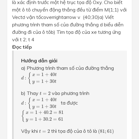
là xác định trước một hệ trục tọa độ Oxy. Cho biết
một ô tô chuyển động thẳng đều từ điểm M(1;1) với
Vectơ vận tốcoverrightarrow v (40;30)a) Viết
phương trình tham số của đường thẳng d biểu diễn
đường đi của ô tôb) Tìm tọa độ của xe tương ứng
với t 2; t 4
Đọc tiếp
Hướng dẫn giải
a) Phương trình tham số của đường thẳng
d
:
{
x
=
1
+
40
t
y
=
1
+
30
t
=
1
+
40
{
x
t
:
d
=
1
+
30
y
t
t
=
2
b) Thay
vào phương trình
=
2
t
d
:
{
x
=
1
+
40
t
y
=
1
+
30
t
=
1
+
40
{
x
t
ta được
:
d
=
1
+
30
y
t
{
x
=
1
+
40.2
=
81
y
=
1
+
30.2
=
61
=
1
+
40.2
=
81
{
x
=
1
+
30.2
=
61
y
(
81
;
61
)
t
=
2
Vậy khi
thì tọa độ của ô tô là
=
2
(
81
;
61
)
t