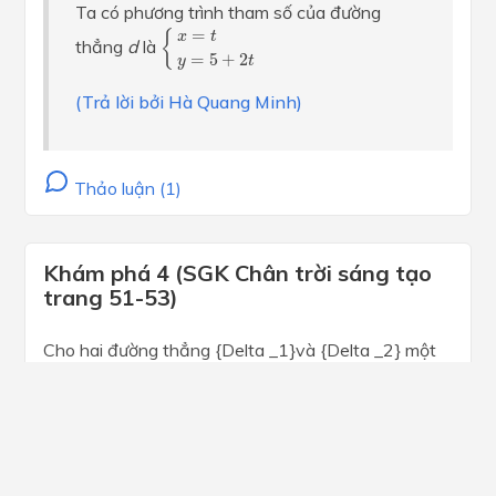
Ta có phương trình tham số của đường
{
x
=
t
y
=
5
+
2
t
=
{
x
t
thẳng
d
là
=
5
+
2
y
t
(Trả lời bởi Hà Quang Minh)
Thảo luận (1)
Khám phá 4 (SGK Chân trời sáng tạo
trang 51-53)
Cho hai đường thẳng {Delta _1}và {Delta _2} một
vectơ pháp tuyến lần lượt là overrightarrow {{n_1}}
và overrightarrow {{n_2}} Nêu nhận xét về vị trí
tương đối giữa {Delta _1}và {Delta _2} trong các
trường hợp sau:a) overrightarrow {{n_1}} và
overrightarrow {{n_2}} cùng phương (hình 5a,b)b)