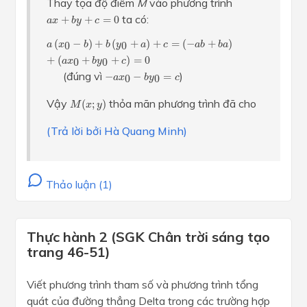
Thay tọa độ điểm
M
vào phương trình
a
x
+
b
y
+
c
=
0
ta có:
+
+
=
0
a
x
b
y
c
a
(
x
0
−
b
)
+
b
(
y
0
+
a
)
+
c
=
(
−
a
b
+
b
a
)
+
(
a
x
0
+
b
y
0
+
c
)
=
0
(
−
)
+
(
+
)
+
=
(
−
+
)
0
0
a
x
b
b
y
a
c
a
b
b
a
+
(
+
+
)
=
0
0
0
a
x
b
y
c
−
a
x
0
−
b
y
0
=
c
(đúng vì
)
−
−
=
0
0
a
x
b
y
c
M
(
x
;
y
)
Vậy
thỏa mãn phương trình đã cho
(
;
)
M
x
y
(Trả lời bởi Hà Quang Minh)
Thảo luận (1)
Thực hành 2 (SGK Chân trời sáng tạo
trang 46-51)
Viết phương trình tham số và phương trình tổng
quát của đường thẳng Delta trong các trường hợp