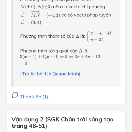
M
(
4
;
0
)
,
N
(
0
;
3
)
nên có vectơ chỉ phương
(
4
;
0
)
,
(
0
;
3
)
M
N
u
→
=
M
N
→
=
(
−
4
;
3
)
−
−−
→
→
và có vectơ pháp tuyến
=
=
(
−
4
;
3
)
u
M
N
n
→
=
(
3
;
4
)
→
=
(
3
;
4
)
n
{
x
=
4
−
4
t
y
=
3
t
=
4
−
4
{
Δ
x
t
Phương trình tham số của
là:
Δ
=
3
y
t
Δ
Phương trình tổng quát của
là:
Δ
3
(
x
−
4
)
+
4
(
x
−
0
)
=
0
⇔
3
x
+
4
y
−
12
=
0
3
(
−
4
)
+
4
(
−
0
)
=
0
⇔
3
+
4
−
12
x
x
x
y
=
0
(Trả lời bởi Hà Quang Minh)
Thảo luận (1)
Vận dụng 2 (SGK Chân trời sáng tạo
trang 46-51)