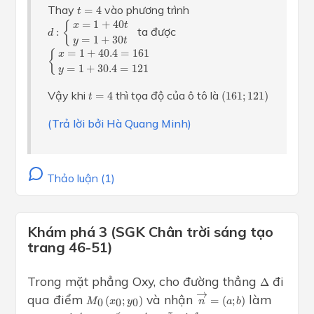
t
=
4
Thay
vào phương trình
=
4
t
d
:
{
x
=
1
+
40
t
y
=
1
+
30
t
=
1
+
40
{
x
t
ta được
:
d
=
1
+
30
y
t
{
x
=
1
+
40.4
=
161
y
=
1
+
30.4
=
121
=
1
+
40.4
=
161
{
x
=
1
+
30.4
=
121
y
(
161
;
121
)
t
=
4
Vậy khi
thì tọa độ của ô tô là
=
4
(
161
;
121
)
t
(Trả lời bởi Hà Quang Minh)
Thảo luận (1)
Khám phá 3 (SGK Chân trời sáng tạo
trang 46-51)
Δ
Trong mặt phẳng Oxy, cho đường thẳng
đi
Δ
n
→
=
(
a
;
b
)
→
M
0
(
x
0
;
y
0
)
qua điểm
và nhận
làm
(
;
)
=
(
;
)
0
0
0
M
x
y
n
a
b