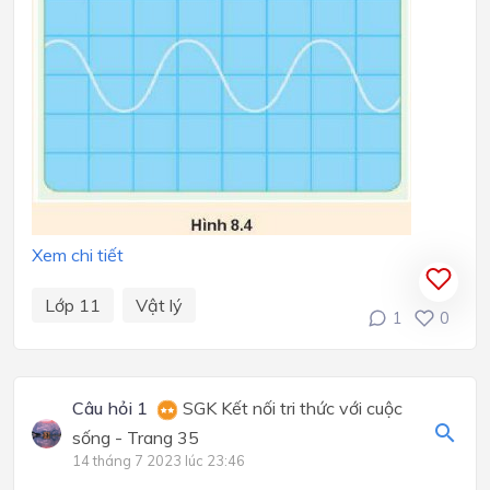
Xem chi tiết
Lớp 11
Vật lý
1
0
Câu hỏi 1
SGK Kết nối tri thức với cuộc
sống - Trang 35
14 tháng 7 2023 lúc 23:46