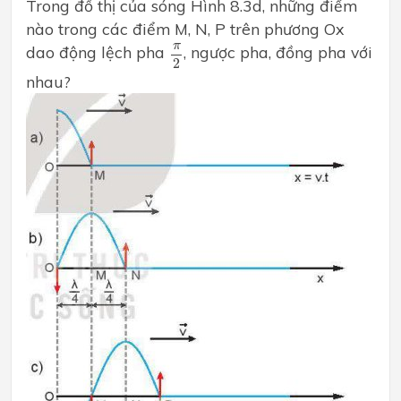
Trong đồ thị của sóng Hình 8.3d, những điểm
nào trong các điểm M, N, P trên phương Ox
π
2
π
dao động lệch pha
, ngược pha, đồng pha với
2
nhau?