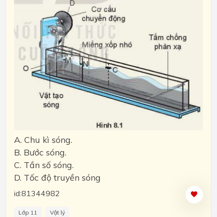
A. Chu kì sóng.
B. Bước sóng.
C. Tần số sóng.
D. Tốc độ truyền sóng
id:81344982
Lớp 11
Vật lý