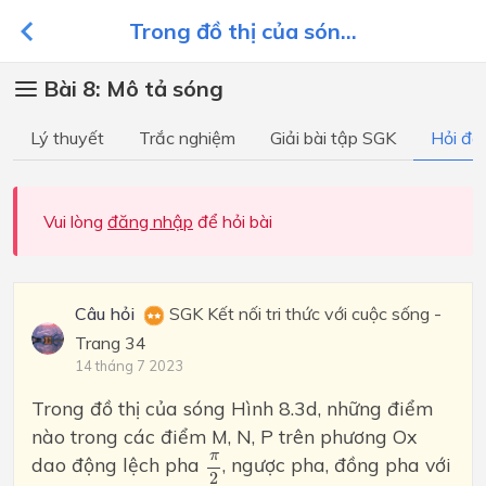
Trong đồ thị của són...
Bài 8: Mô tả sóng
Lý thuyết
Trắc nghiệm
Giải bài tập SGK
Hỏi đá
Vui lòng
đăng nhập
để hỏi bài
Câu hỏi
SGK Kết nối tri thức với cuộc sống -
Trang 34
14 tháng 7 2023
Trong đồ thị của sóng Hình 8.3d, những điểm
nào trong các điểm M, N, P trên phương Ox
π
2
π
dao động lệch pha
, ngược pha, đồng pha với
2