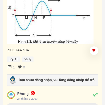
id:81344704
Lớp 11
Vật lý
1
0
Phong
27 tháng 8 2023