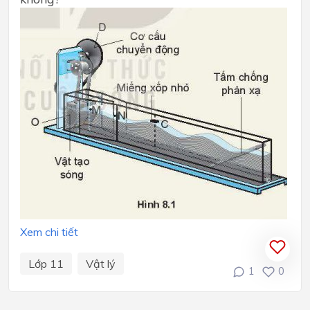
Xem chi tiết
Lớp 11
Vật lý
1
0