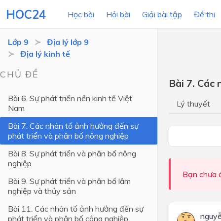
HOC24
Học bài
Hỏi bài
Giải bài tập
Đề thi
Lớp 9
Địa lý lớp 9
Địa lý kinh tế
LỚP HỌC
MÔN
CHỦ ĐỀ
Bài 7. Các
Lớp 12
Bài 6. Sự phát triển nền kinh tế Việt
Lý thuyết
Nam
Lớp 11
Bài 7. Các nhân tố ảnh hưởng đến sự
Lớp 10
phát triển và phân bố nông nghiệp
Lớp 9
Bài 8. Sự phát triển và phân bố nông
nghiệp
Lớp 8
Bạn chưa đ
Bài 9. Sự phát triển và phân bố lâm
Lớp 7
nghiệp và thủy sản
Lớp 6
Bài 11. Các nhân tố ảnh hưởng đến sự
nguyê
phát triển và phân bố công nghiệp
Lớp 5