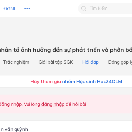
ĐGNL
Tìm kiếm câu trả lờ
Tìm kiếm câu trả lời c
 HỌC
CHỦ ĐỀ / CHƯƠNG
bạn
 nhân tố ảnh hưởng đến sự phát triển và phân b
Địa lý dân cư
Trắc nghiệm
Giải bài tập SGK
Hỏi đáp
Đóng góp l
Địa lý kinh tế
Sư phân hóa lãnh thổ
Hãy tham gia
nhóm Học sinh Hoc24OLM
ăng nhập. Vui lòng
đăng nhập
để hỏi bài
̃n văn quỳnh