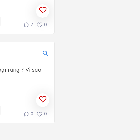
2
0
ại rừng ? Vì sao
0
0