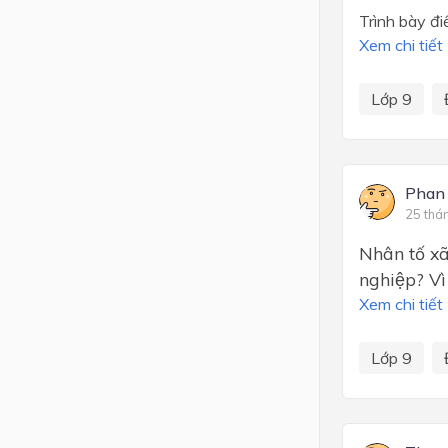
Trình bày đi
Xem chi tiết
Lớp 9
Phan
25 thá
Nhân tố xã
nghiệp? Vi
Xem chi tiết
Lớp 9