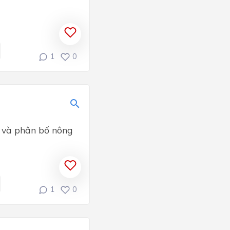
1
0
̉n và phân bố nông
1
0