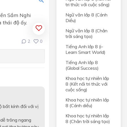
tri thức với cuộc sống)
n đền Sầm Nghi
Ngữ văn lớp 8 (Cánh
Diều)
thái độ ấy.
Ngữ văn lớp 8 (Chân
trời sáng tạo)
2
0
Tiếng Anh lớp 8 (i-
Learn Smart World)
ân
Tiếng Anh lớp 8
(Global Success)
iới tự
Khoa học tự nhiên lớp
8 (Kết nối tri thức với
ng
cuộc sống)
i
Khoa học tự nhiên lớp
8 (Cánh diều)
 bất kính đối với vị
i hài
Khoa học tự nhiên lớp
 dễ trông ngang
8 (Chân trời sáng tạo)
ở nơi tha hương này.