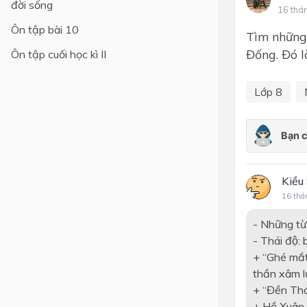
đời sống
16 thá
Lớp 4
Ôn tập bài 10
Tìm những 
Lớp 3
Đống. Đó la
Ôn tập cuối học kì II
Lớp 2
Lớp 8
Lớp 1
Kiều
16 thá
- Những tư
- Thái độ: 
+ “Ghé mắt 
thần xâm lư
+ “Đền Thá
+ Hồ Xuân H