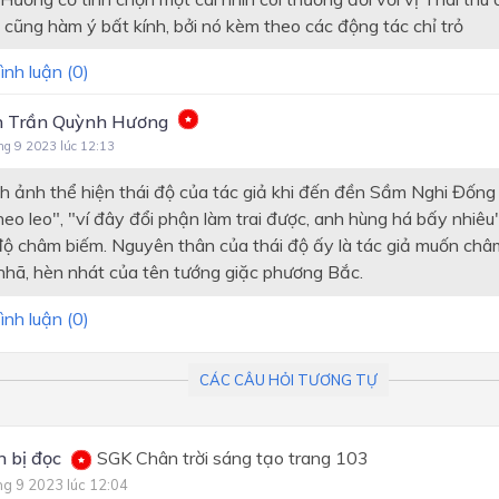
Bài 7: Yêu thương và hi vọn
 cũng hàm ý bất kính, bởi nó kèm theo các động tác chỉ trỏ
Bài 8: Cánh cửa mở ra thế gi
ình luận (
0
)
 Trần Quỳnh Hương
ng 9 2023 lúc 12:13
nh ảnh thể hiện thái độ của tác giả khi đến đền Sầm Nghi Đống 
eo leo", "ví đây đổi phận làm trai được, anh hùng há bấy nhiêu"
 độ châm biếm. Nguyên thân của thái độ ấy là tác giả muốn châm
nhã, hèn nhát của tên tướng giặc phương Bắc.
ình luận (
0
)
CÁC CÂU HỎI TƯƠNG TỰ
 bị đọc
SGK Chân trời sáng tạo trang 103
ng 9 2023 lúc 12:04