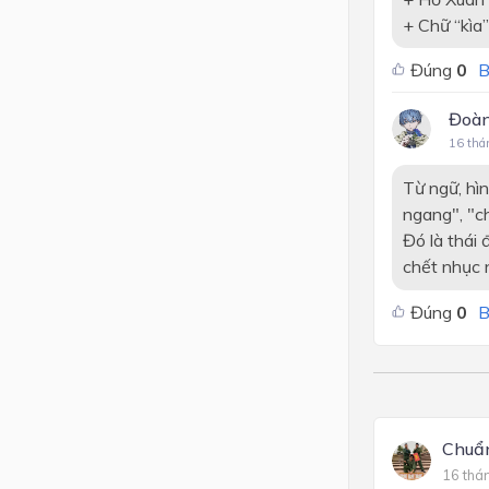
+ Chữ “kìa”
Đúng
0
B
Đoàn
16 thá
Từ ngữ, hì
ngang", "ch
Đó là thái
chết nhục 
Đúng
0
B
Chuẩn
16 thá