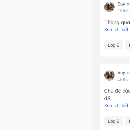
Suy n
16 thá
Thông qua ba
Xem chi tiết
Lớp 8
Suy n
16 thá
Chủ đề củ
đề.
Xem chi tiết
Lớp 8