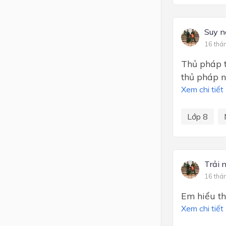
Suy n
16 thá
Thủ pháp 
thủ pháp n
Xem chi tiết
Lớp 8
Trải 
16 thá
Em hiểu thê
Xem chi tiết