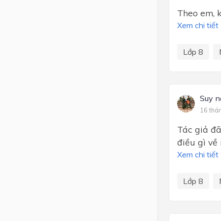
Theo em, kh
Xem chi tiết
Lớp 8
Suy n
16 thá
Tác giả đa
điều gì về
Xem chi tiết
Lớp 8