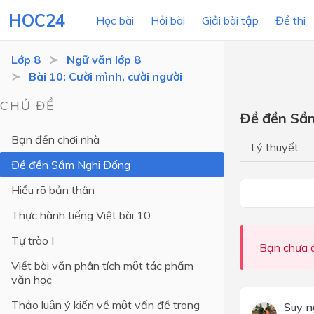
HOC24
Học bài
Hỏi bài
Giải bài tập
Đề thi
Lớp 8
Ngữ văn lớp 8
Bài 10: Cười mình, cười người
LỚP HỌC
MÔN
CHỦ ĐỀ
Đề đền Sầ
Lớp 12
Bạn đến chơi nhà
Lý thuyết
Lớp 11
Đề đền Sầm Nghi Đống
Lớp 10
Hiểu rõ bản thân
Lớp 9
Thực hành tiếng Việt bài 10
Lớp 8
Tự trào I
Bạn chưa đ
Lớp 7
Viết bài văn phân tích một tác phẩm
văn học
Lớp 6
Thảo luận ý kiến về một vấn đề trong
Suy n
Lớp 5