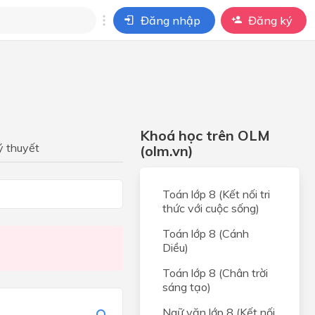
Đăng nhập
Đăng ký
i
ho câu hỏi của
BÀI HỌC
Khoá học trên OLM
ý thuyết
(olm.vn)
Toán lớp 8 (Kết nối tri
thức với cuộc sống)
i
Toán lớp 8 (Cánh
Diều)
Toán lớp 8 (Chân trời
sáng tạo)
Ngữ văn lớp 8 (Kết nối