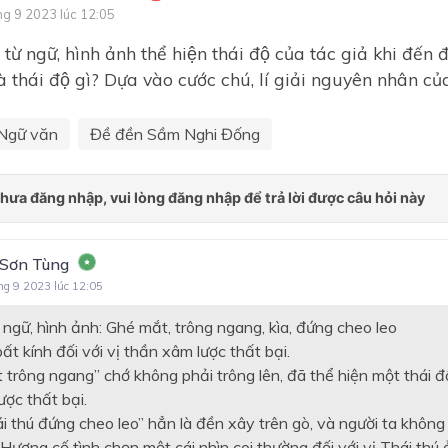
ng 9 2023 lúc 12:05
Bài 8: Truyện lịch sử và tiểu
từ ngữ, hình ảnh thể hiện thái độ của tác giả khi đế
thuyết
̀ thái độ gì? Dựa vào cước chú, lí giải nguyên nhân của 
Bài 9: Nghị luận văn học
Bài 10: Văn bản thông tin
Ngữ văn
Đề đền Sầm Nghi Đống
Ôn tập học kì II
Bài 1: Những gương mặt th
yêu
Bài 2: Những bí ẩn của thế g
 Sơn Tùng
nhiên
ng 9 2023 lúc 12:05
Bài 3: Sự sống tự thiêng liê
̀ ngữ, hình ảnh: Ghé mắt, trông ngang, kìa, đứng cheo leo
Bài 4: Sắc thái của tiếng cườ
bất kính đối với vị thần xâm lược thất bại.
trông ngang” chớ không phải trông lên, đã thể hiện một thái độ
Bài 5: Những tình huống khô
ợc thất bại.
Bài 6: Tình yêu Tổ quốc
i thú đứng cheo leo” hẳn là đền xây trên gò, và người ta không
ương cố tình chọn một cái nhìn coi thường đối với vị Thái thú 