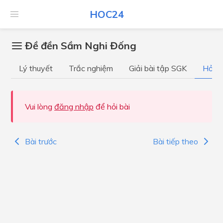
HOC24
Đề đền Sầm Nghi Đống
Lý thuyết
Trắc nghiệm
Giải bài tập SGK
Hỏi đ
Vui lòng
đăng nhập
để hỏi bài
Bài trước
Bài tiếp theo